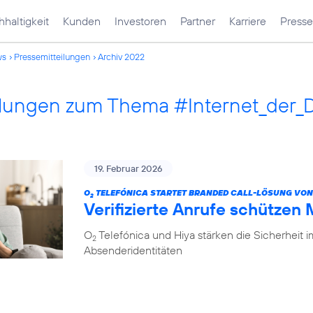
haltigkeit
Kunden
Investoren
Partner
Karriere
Presse
ws
Pressemitteilungen
Archiv 2022
ilungen zum Thema #Internet_der_
19. Februar 2026
O
TELEFÓNICA STARTET BRANDED CALL-LÖSUNG VON
2
Verifizierte Anrufe schützen
O
Telefónica und Hiya stärken die Sicherheit 
2
Absenderidentitäten