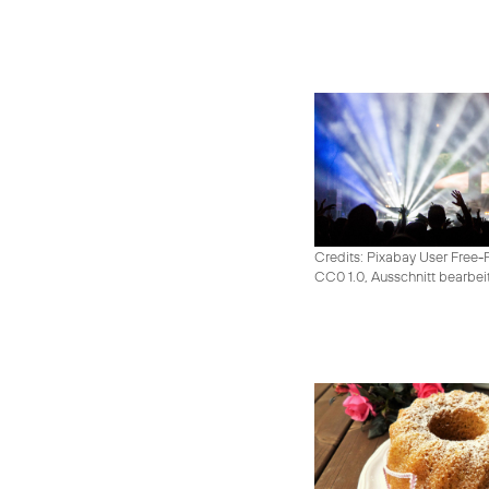
Credits: Pixabay User Free-
CC0 1.0, Ausschnitt bearbei