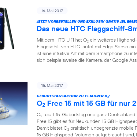
16. Mai 2017
JETZT VORBESTELLEN UND EXKLUSIV GRATIS JBL E55
Das neue HTC Flaggschiff-Sm
Mit dem HTC U 11 hat O
ein weiteres Highend
2
Flaggschiff von HTC läutet mit Edge Sense ein 
ist eine intuitive Art mit dem Smartphone zu in
sich beispielsweise die Kamera, der Google Assi
15. Mai 2017
GEBURTSTAGSAKTION ZU 15 JAHREN O
:
2
O
Free 15 mit 15 GB für nur 
2
O
feiert 15. Geburtstag und ganz Deutschland 
2
Free 15 gibt es für Neukunden 15 GB Highspee
Damit bietet O
praktisch unbegrenzte mobile F
2
15 GB Highspeed-Volumen aufgebraucht sind, bl