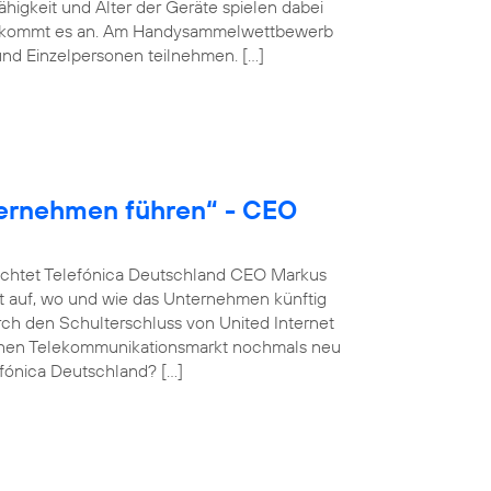
igkeit und Alter der Geräte spielen dabei
hmer kommt es an. Am Handysammelwettbewerb
nd Einzelpersonen teilnehmen. […]
ternehmen führen“ - CEO
euchtet Telefónica Deutschland CEO Markus
 auf, wo und wie das Unternehmen künftig
rch den Schulterschluss von United Internet
schen Telekommunikationsmarkt nochmals neu
fónica Deutschland? […]