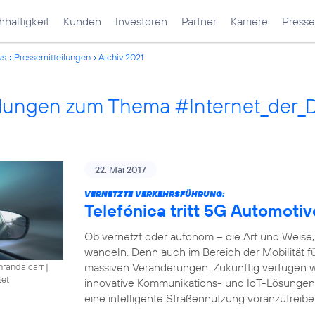
haltigkeit
Kunden
Investoren
Partner
Karriere
Presse
ws
Pressemitteilungen
Archiv 2021
ilungen zum Thema #Internet_der_
22. Mai 2017
VERNETZTE VERKEHRSFÜHRUNG:
Telefónica tritt 5G Automotiv
Ob vernetzt oder autonom – die Art und Weise, 
wandeln. Denn auch im Bereich der Mobilität füh
massiven Veränderungen. Zukünftig verfügen w
nrandalcarr
|
tet
innovative Kommunikations- und IoT-Lösungen
eine intelligente Straßennutzung voranzutreibe