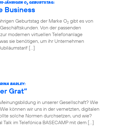
5-JÄHRIGEN O
GEBURTSTAG:
2
e Business
jährigen Geburtstag der Marke O
gibt es von
2
r Geschäftskunden. Von der passenden
n zur modernen virtuellen Telefonanlage
 was sie benötigen, um ihr Unternehmen
biläumstarif […]
ARINA BARLEY:
er Grat“
 Meinungsbildung in unserer Gesellschaft? Wie
Wie können wir uns in der vernetzten, digitalen
llte solche Normen durchsetzen, und wie?
al Talk im Telefónica BASECAMP mit dem […]