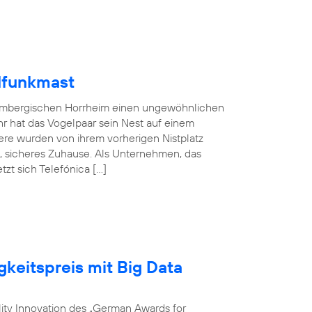
lfunkmast
embergischen Horrheim einen ungewöhnlichen
hr hat das Vogelpaar sein Nest auf einem
ere wurden von ihrem vorherigen Nistplatz
s, sicheres Zuhause. Als Unternehmen, das
zt sich Telefónica […]
gkeitspreis mit Big Data
ility Innovation des „German Awards for