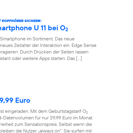
BT KOPFHÖRER SICHERN:
artphone U 11 bei O
2
-Smartphone im Sortiment. Das neue
neues Zeitalter der Interaktion ein. Edge Sense
teragieren: Durch Drücken der Seiten lassen
stant oder weitere Apps starten. Das […]
29,99 Euro
ist eingeladen. Mit dem Geburtstagstarif O
2
d-Datenvolumen für nur 29,99 Euro im Monat.
reiheit zum Sensationspreis. Selbst wenn die
eiben die Nutzer „always on“. Sie surfen mit