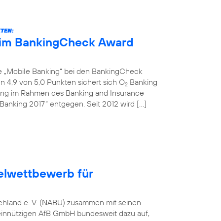
KTEN:
eim BankingCheck Award
ie „Mobile Banking“ bei den BankingCheck
 4,9 von 5,0 Punkten sichert sich O
Banking
2
ihung im Rahmen des Banking and Insurance
Banking 2017“ entgegen. Seit 2012 wird […]
elwettbewerb für
tschland e. V. (NABU) zusammen mit seinen
einnützigen AfB GmbH bundesweit dazu auf,