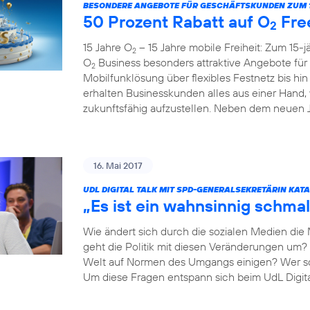
BESONDERE ANGEBOTE FÜR GESCHÄFTSKUNDEN ZUM 1
50 Prozent Rabatt auf O
Fre
2
15 Jahre O
– 15 Jahre mobile Freiheit: Zum 15-
2
O
Business besonders attraktive Angebote fü
2
Mobilfunklösung über flexibles Festnetz bis hi
erhalten Businesskunden alles aus einer Hand,
zukunftsfähig aufzustellen. Neben dem neuen Ju
16. Mai 2017
UDL DIGITAL TALK MIT SPD-GENERALSEKRETÄRIN KAT
„Es ist ein wahnsinnig schmal
Wie ändert sich durch die sozialen Medien die
geht die Politik mit diesen Veränderungen um? 
Welt auf Normen des Umgangs einigen? Wer so
Um diese Fragen entspann sich beim UdL Digit