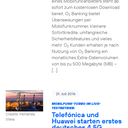
eines Mobilfunkanbieters steht ab
sofort zum kostenlosen Download
bereit. O
Banking bietet
2
Überweisungen per
Mobilfunknummer, kleinere
Sofortkredite, umfangreiche
Sicherheitsfeatures und vieles
mehr. O
Kunden erhalten je nach
2
Nutzung von O
Banking ein
2
monatliches Extra-Datenvolumen
von bis zu 500 Megabyte (MB) –
[…]
21. Juli 2016
MOBILFUNK-TURBO IM LIVE-
TESTBETRIEB:
Telefónica und
Credits: Fernanda
Huawei starten erstes
Vilela
deutsches 4,5G