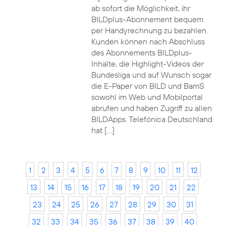
ab sofort die Möglichkeit, ihr
BILDplus-Abonnement bequem
per Handyrechnung zu bezahlen.
Kunden können nach Abschluss
des Abonnements BILDplus-
Inhalte, die Highlight-Videos der
Bundesliga und auf Wunsch sogar
die E-Paper von BILD und BamS
sowohl im Web und Mobilportal
abrufen und haben Zugriff zu allen
BILDApps. Telefónica Deutschland
hat […]
1
2
3
4
5
6
7
8
9
10
11
12
13
14
15
16
17
18
19
20
21
22
23
24
25
26
27
28
29
30
31
32
33
34
35
36
37
38
39
40