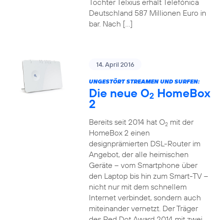
Tochter Telxius erhält Telefónica
Deutschland 587 Millionen Euro in
bar. Nach […]
14. April 2016
UNGESTÖRT STREAMEN UND SURFEN:
Die neue O
HomeBox
2
2
Bereits seit 2014 hat O
mit der
2
HomeBox 2 einen
designprämierten DSL-Router im
Angebot, der alle heimischen
Geräte – vom Smartphone über
den Laptop bis hin zum Smart-TV –
nicht nur mit dem schnellem
Internet verbindet, sondern auch
miteinander vernetzt. Der Träger
des Red Dot Award 2014 mit zwei