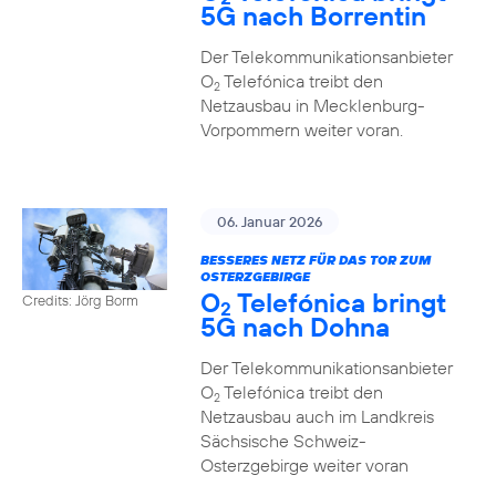
5G nach Borrentin
Der Telekommunikationsanbieter
O
Telefónica treibt den
2
Netzausbau in Mecklenburg-
Vorpommern weiter voran.
06. Januar 2026
BESSERES NETZ FÜR DAS TOR ZUM
OSTERZGEBIRGE
O
Telefónica bringt
Credits: Jörg Borm
2
5G nach Dohna
Der Telekommunikationsanbieter
O
Telefónica treibt den
2
Netzausbau auch im Landkreis
Sächsische Schweiz-
Osterzgebirge weiter voran