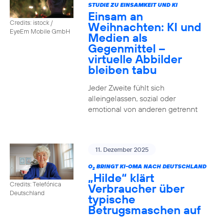
STUDIE ZU EINSAMKEIT UND KI
Einsam an
Credits: istock /
Weihnachten: KI und
EyeEm Mobile GmbH
Medien als
Gegenmittel –
virtuelle Abbilder
bleiben tabu
Jeder Zweite fühlt sich
alleingelassen, sozial oder
emotional von anderen getrennt
11. Dezember 2025
O
BRINGT KI-OMA NACH DEUTSCHLAND
2
„Hilde“ klärt
Credits: Telefónica
Verbraucher über
Deutschland
typische
Betrugsmaschen auf