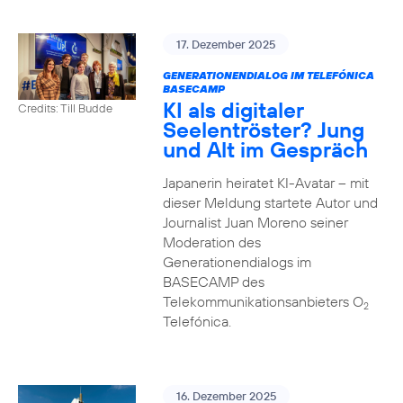
17. Dezember 2025
GENERATIONENDIALOG IM TELEFÓNICA
BASECAMP
KI als digitaler
Credits: Till Budde
Seelentröster? Jung
und Alt im Gespräch
Japanerin heiratet KI-Avatar – mit
dieser Meldung startete Autor und
Journalist Juan Moreno seiner
Moderation des
Generationendialogs im
BASECAMP des
Telekommunikationsanbieters O
2
Telefónica.
16. Dezember 2025