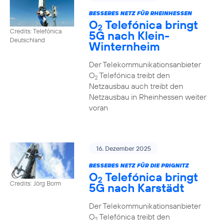
BESSERES NETZ FÜR RHEINHESSEN
O
Telefónica bringt
2
Credits: Telefónica
5G nach Klein-
Deutschland
Winternheim
Der Telekommunikationsanbieter
O
Telefónica treibt den
2
Netzausbau auch treibt den
Netzausbau in Rheinhessen weiter
voran
16. Dezember 2025
BESSERES NETZ FÜR DIE PRIGNITZ
O
Telefónica bringt
2
Credits: Jörg Borm
5G nach Karstädt
Der Telekommunikationsanbieter
O
Telefónica treibt den
2