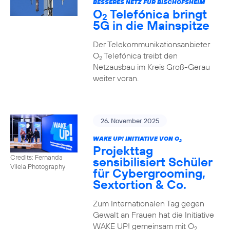
BESSERES NETZ FÜR BISCHOFSHEIM
O
Telefónica bringt
2
5G in die Mainspitze
Der Telekommunikationsanbieter
O
Telefónica treibt den
2
Netzausbau im Kreis Groß-Gerau
weiter voran.
26. November 2025
WAKE UP! INITIATIVE VON O
2
Projekttag
Credits: Fernanda
sensibilisiert Schüler
Vilela Photography
für Cybergrooming,
Sextortion & Co.
Zum Internationalen Tag gegen
Gewalt an Frauen hat die Initiative
WAKE UP! gemeinsam mit O
2