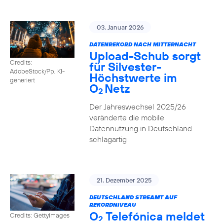
03. Januar 2026
DATENREKORD NACH MITTERNACHT
Upload-Schub sorgt
Credits:
für Silvester-
AdobeStock/Pp, KI-
Höchstwerte im
generiert
O
Netz
2
Der Jahreswechsel 2025/26
veränderte die mobile
Datennutzung in Deutschland
schlagartig
21. Dezember 2025
DEUTSCHLAND STREAMT AUF
REKORDNIVEAU
O
Telefónica meldet
Credits: Gettyimages
2