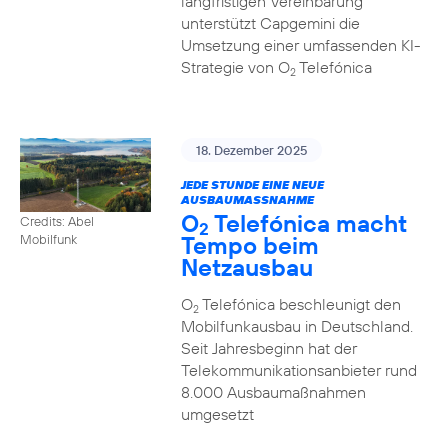
langfristigen Vereinbarung
unterstützt Capgemini die
Umsetzung einer umfassenden KI-
Strategie von O
Telefónica
2
18. Dezember 2025
JEDE STUNDE EINE NEUE
AUSBAUMASSNAHME
O
Telefónica macht
Credits: Abel
2
Tempo beim
Mobilfunk
Netzausbau
O
Telefónica beschleunigt den
2
Mobilfunkausbau in Deutschland.
Seit Jahresbeginn hat der
Telekommunikationsanbieter rund
8.000 Ausbaumaßnahmen
umgesetzt