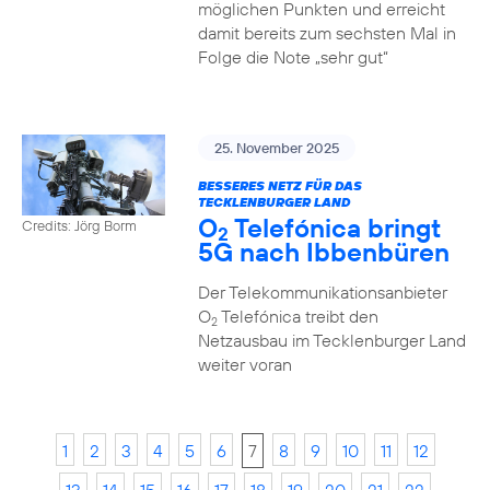
möglichen Punkten und erreicht
damit bereits zum sechsten Mal in
Folge die Note „sehr gut“
25. November 2025
BESSERES NETZ FÜR DAS
TECKLENBURGER LAND
O
Telefónica bringt
Credits: Jörg Borm
2
5G nach Ibbenbüren
Der Telekommunikationsanbieter
O
Telefónica treibt den
2
Netzausbau im Tecklenburger Land
weiter voran
1
2
3
4
5
6
7
8
9
10
11
12