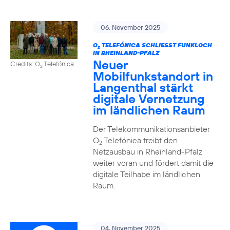
06. November 2025
O
TELEFÓNICA SCHLIESST FUNKLOCH I
2
N RHEINLAND-PFALZ
Neuer
Credits: O
Telefónica
2
Mobilfunkstandort in
Langenthal stärkt
digitale Vernetzung
im ländlichen Raum
Der Telekommunikationsanbieter
O
Telefónica treibt den
2
Netzausbau in Rheinland-Pfalz
weiter voran und fördert damit die
digitale Teilhabe im ländlichen
Raum.
04. November 2025