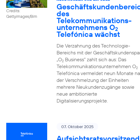
Geschäftskundenberei
Credits:
des
Gettyimages/Bim
Telekommunikations­
unternehmens O
2
Telefónica wächst
Die Verzahnung des Technologie-
Bereichs mit der Geschäftskundenspa
„O
Business” zahlt sich aus: Das
2
Telekommunikationsunternehmen O
2
Telefónica vermeldet neun Monate n
der Verschmelzung der Einheiten
mehrere Neukundenzugänge sowie
neue ambitionierte
Digitalisierungsprojekte.
07. Oktober 2025
Aufsichtsratsvorsitzend