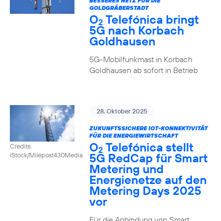
BESSERES NETZ FÜR DIE
GOLDGRÄBERSTADT
O
Telefónica bringt
2
5G nach Korbach
Goldhausen
5G-Mobilfunkmast in Korbach
Goldhausen ab sofort in Betrieb
28. Oktober 2025
ZUKUNFTSSICHERE IOT-KONNEKTIVITÄT
FÜR DIE ENERGIEWIRTSCHAFT
O
Telefónica stellt
Credits:
2
5G RedCap für Smart
iStock/Milepost430Media
Metering und
Energienetze auf den
Metering Days 2025
vor
Für die Anbindung von Smart