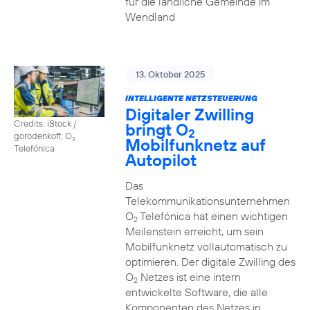
für die ländliche Gemeinde im
Wendland
13. Oktober 2025
INTELLIGENTE NETZSTEUERUNG
Digitaler Zwilling
Credits: iStock /
bringt O
2
gorodenkoff, O
Mobilfunknetz auf
2
Telefónica
Autopilot
Das
Telekommunikationsunternehmen
O
Telefónica hat einen wichtigen
2
Meilenstein erreicht, um sein
Mobilfunknetz vollautomatisch zu
optimieren. Der digitale Zwilling des
O
Netzes ist eine intern
2
entwickelte Software, die alle
Komponenten des Netzes in