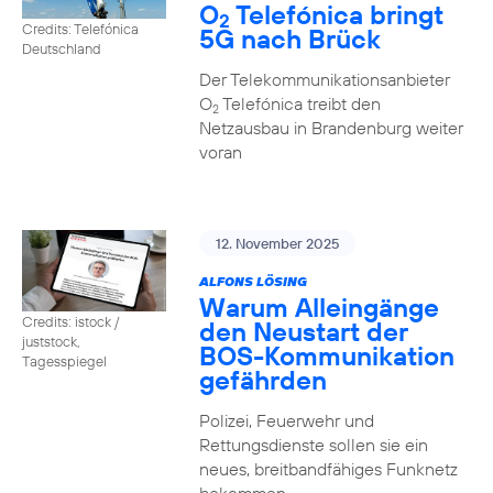
O
Telefónica bringt
2
Credits: Telefónica
5G nach Brück
Deutschland
Der Telekommunikationsanbieter
O
Telefónica treibt den
2
Netzausbau in Brandenburg weiter
voran
12. November 2025
ALFONS LÖSING
Warum Alleingänge
Credits: istock /
den Neustart der
juststock,
BOS-Kommunikation
Tagesspiegel
gefährden
Polizei, Feuerwehr und
Rettungsdienste sollen sie ein
neues, breitbandfähiges Funknetz