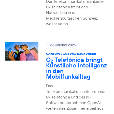
Der Telekommunikationsanbieter
O
Telefónica treibt den
2
Netzausbau in der
Mecklenburgischen Schweiz
weiter voran
29. Oktober 2025
CHATGPT PLUS FÜR NEUKUNDEN
O
Telefónica bringt
2
Künstliche Intelligenz
in den
Mobilfunkalltag
Das
Telekommunikationsunternehmen
O
Telefónica und das KI-
2
Softwareunternehmen OpenAI
weiten ihre Zusammenarbeit aus