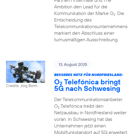
Partnern Intermate und The
Ambition den Lead für die
Kommunikation der Marke O
. Die
2
Entscheidung des
Telekommunikationsunternehmens
markiert den Abschluss einer
turnusmäßigen Ausschreibung.
13. August 2025
BESSERES NETZ FÜR NORDFRIESLAND:
O
Telefónica bringt
2
Credits: Jörg Borm
5G nach Schwesing
Der Telekommunikationsanbieter
O
Telefónica treibt den
2
Netzausbau in Nordfriesland weiter
voran. In Schwesing hat das
Unternehmen jetzt einen
Mobilfunkstandort auf 5G erweitert.