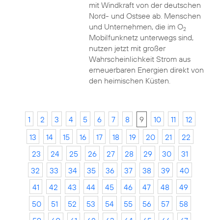
mit Windkraft von der deutschen
Nord- und Ostsee ab. Menschen
und Unternehmen, die im O
2
Mobilfunknetz unterwegs sind,
nutzen jetzt mit großer
Wahrscheinlichkeit Strom aus
erneuerbaren Energien direkt von
den heimischen Küsten.
1
2
3
4
5
6
7
8
9
10
11
12
13
14
15
16
17
18
19
20
21
22
23
24
25
26
27
28
29
30
31
32
33
34
35
36
37
38
39
40
41
42
43
44
45
46
47
48
49
50
51
52
53
54
55
56
57
58