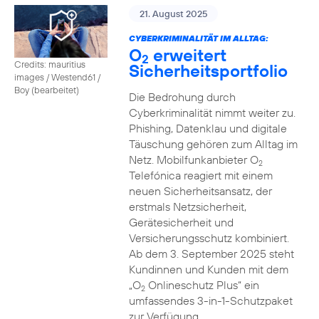
21. August 2025
CYBERKRIMINALITÄT IM ALLTAG:
O
erweitert
2
Credits: mauritius
Sicherheitsportfolio
images / Westend61 /
Boy (bearbeitet)
Die Bedrohung durch
Cyberkriminalität nimmt weiter zu.
Phishing, Datenklau und digitale
Täuschung gehören zum Alltag im
Netz. Mobilfunkanbieter O
2
Telefónica reagiert mit einem
neuen Sicherheitsansatz, der
erstmals Netzsicherheit,
Gerätesicherheit und
Versicherungsschutz kombiniert.
Ab dem 3. September 2025 steht
Kundinnen und Kunden mit dem
„O
Onlineschutz Plus“ ein
2
umfassendes 3-in-1-Schutzpaket
zur Verfügung.