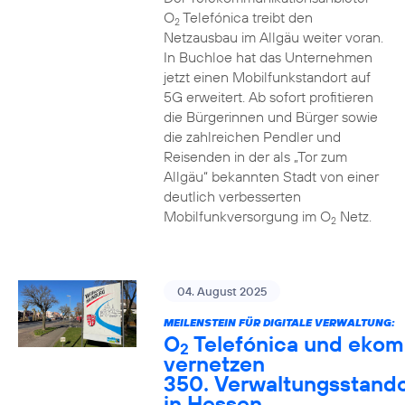
O
Telefónica treibt den
2
Netzausbau im Allgäu weiter voran.
In Buchloe hat das Unternehmen
jetzt einen Mobilfunkstandort auf
5G erweitert. Ab sofort profitieren
die Bürgerinnen und Bürger sowie
die zahlreichen Pendler und
Reisenden in der als „Tor zum
Allgäu“ bekannten Stadt von einer
deutlich verbesserten
Mobilfunkversorgung im O
Netz.
2
04. August 2025
MEILENSTEIN FÜR DIGITALE VERWALTUNG:
O
Telefónica und ekom
2
vernetzen
350. Verwaltungsstando
in Hessen