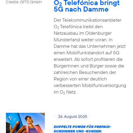
O
Telefónica bringt
Credits: GfTD GmbH
2
5G nach Damme
Der Telekommunikationsanbieter
O
Telefónica treibt den
2
Netzausbau im Oldenburger
Münsterland weiter voran. In
Damme hat das Unternehmen jetzt
einen Mobilfunkstandort auf 5G
erweitert. Ab sofort profitieren die
Bürgerinnen und Bürger sowie die
zahlreichen Besuchenden der
Region von einer deutlich
verbesserten Mobilfunkversorgung
im O
Netz.
2
26. August 2025
DOPPELTE POWER FÜR PREPAID-
KUNDINNEN UND -KUNDEN: