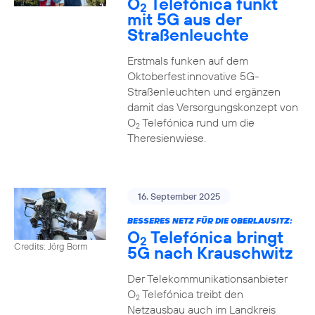
O
Telefónica funkt
2
mit 5G aus der
Straßenleuchte
Erstmals funken auf dem
Oktoberfest innovative 5G-
Straßenleuchten und ergänzen
damit das Versorgungskonzept von
O
Telefónica rund um die
2
Theresienwiese.
16. September 2025
BESSERES NETZ FÜR DIE OBERLAUSITZ:
O
Telefónica bringt
2
Credits: Jörg Borm
5G nach Krauschwitz
Der Telekommunikationsanbieter
O
Telefónica treibt den
2
Netzausbau auch im Landkreis