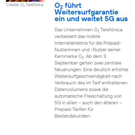
O
führt
Credits: O
Telefónica
2
2
Weitersurfgarantie
ein und weitet 5G aus
Das Unternehmen O
Telefónica
2
verbessert das mobile
Interneterlebnis für die Prepaid-
Nutzerinnen und -Nutzer seiner
Kernmarke O
. Ab dem 3.
2
September gelten zwei zentrale
Neuerungen: Eine deutlich erhöhte
Weitersurfgeschwindigkeit nach
Verbrauch des im Tarif enthaltenen
Datenvolumens sowie die
automatische Freischaltung von
5G in allen – auch den älteren –
Prepaid-Tarifen für
Bestandskunden.