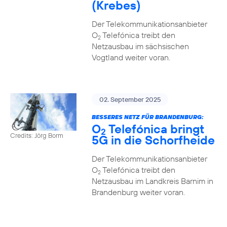
(Krebes)
Der Telekommunikationsanbieter
O
Telefónica treibt den
2
Netzausbau im sächsischen
Vogtland weiter voran.
02. September 2025
BESSERES NETZ FÜR BRANDENBURG:
O
Telefónica bringt
2
Credits: Jörg Borm
5G in die Schorfheide
Der Telekommunikationsanbieter
O
Telefónica treibt den
2
Netzausbau im Landkreis Barnim in
Brandenburg weiter voran.