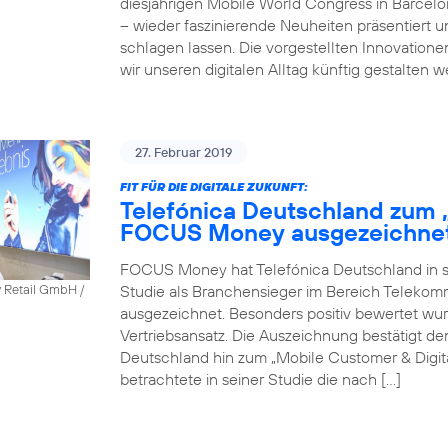
diesjährigen Mobile World Congress in Barcel
– wieder faszinierende Neuheiten präsentiert 
schlagen lassen. Die vorgestellten Innovatione
wir unseren digitalen Alltag künftig gestalten 
27. Februar 2019
FIT FÜR DIE DIGITALE ZUKUNFT:
Telefónica Deutschland zum 
FOCUS Money ausgezeichne
FOCUS Money hat Telefónica Deutschland in sei
Studie als Branchensieger im Bereich Telekomm
y Retail GmbH /
ausgezeichnet. Besonders positiv bewertet wu
Vertriebsansatz. Die Auszeichnung bestätigt 
Deutschland hin zum „Mobile Customer & Dig
betrachtete in seiner Studie die nach […]