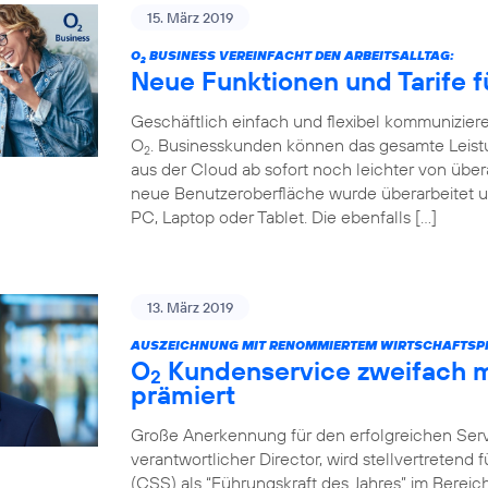
15. März 2019
O
BUSINESS VEREINFACHT DEN ARBEITSALLTAG:
2
Neue Funktionen und Tarife f
Geschäftlich einfach und flexibel kommunizier
O
. Businesskunden können das gesamte Leist
2
aus der Cloud ab sofort noch leichter von über
neue Benutzeroberfläche wurde überarbeitet u
PC, Laptop oder Tablet. Die ebenfalls […]
13. März 2019
AUSZEICHNUNG MIT RENOMMIERTEM WIRTSCHAFTSPR
O
Kundenservice zweifach m
2
prämiert
Große Anerkennung für den erfolgreichen Servi
verantwortlicher Director, wird stellvertretend
(CSS) als “Führungskraft des Jahres” im Bere