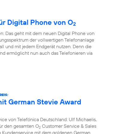
ür Digital Phone von O
2
en: Das geht mit dem neuen Digital Phone von
ungsspektrum der vollwertigen Telefonanlage
all und mit jedem Endgerät nutzen. Denn die
nd ermöglicht nun auch das Telefonieren via
EIS:
it German Stevie Award
ce von Telefónica Deutschland: Ulf Michaelis,
 für den gesamten O
Customer Service & Sales
2
ich Kundenservice mit dem goldenen German