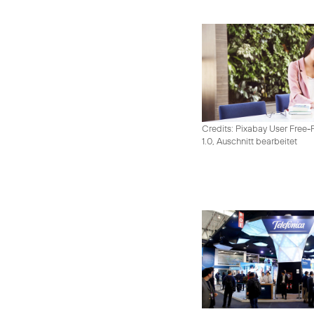
Credits: Pixabay User Free-
1.0, Auschnitt bearbeitet