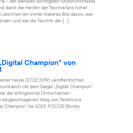
ona – der weltweit wichtigsten Mobilfunkmesse
und damit die Herzen der Technikfans höher
n zeichnen ein immer klareres Bild davon, wie
werden und wie die Technik der […]
„Digital Champion“ von
t
ner heute (27.02.2019) veröffentlichten
unikation mit dem Siegel „Digital Champion“
rde der erfolgreiche Omnichannel-
den eingeschlagenen Weg von Telefónica
ital Champion“ bis 2022. FOCUS Money