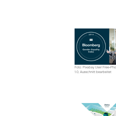
Foto: Pixabay User Free-Pho
1.0, Ausschnitt bearbeitet