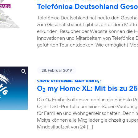
Telefónica Deutschland Gesc
Telefónica Deutschland hat heute den Geschäfts
zum Geschäftsbericht gibt es unter dem Motto
erkunden. Besucher der Website können die Hot
Innovationen und Mitarbeitern von Telefónica D
geführten Tour entdecken. Wie ermöglicht Mobi
28. Februar 2019
SUPER-VECTORING-TARIF VON O
:
2
O
my Home XL: Mit bis zu 25
2
Die O
Freiheitsoffensive geht in die nächste 
2
O
ihr DSL-Portfolio um einen Super-Vectoring-
2
für Familien und Wohngemeinschaften. Denn mi
Mbit/s können alle Mitglieder gleichzeitig supe
Mindestlaufzeit von 24 […]