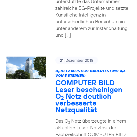
unterstützte das Unternehmen
zahlreiche 5G-Projekte und setzte
Künstliche Intelligenz in
unterschiedlichen Bereichen ein –
unter anderem zur Instandhaltung
und […]
21. Dezember 2018
O
NETZ MEISTERT DAUERTEST MIT 4,6
2
VON 5 STERNEN:
COMPUTER BILD
Leser bescheinigen
O
Netz deutlich
2
verbesserte
Netzqualität
Das O
Netz überzeugte in einem
2
aktuellen Leser-Netztest der
Fachzeitschrift COMPUTER BILD