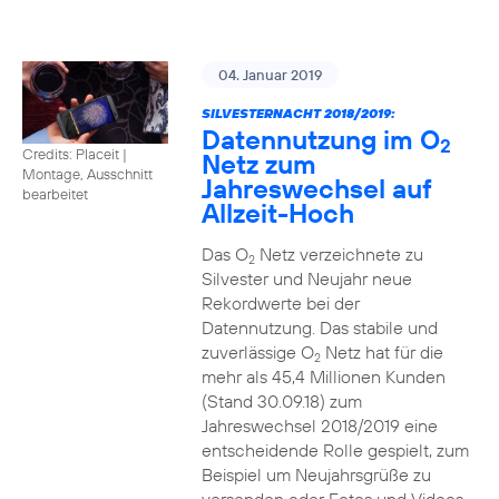
04. Januar 2019
SILVESTERNACHT 2018/2019:
Datennutzung im O
2
Credits: Placeit
|
Netz zum
Montage, Ausschnitt
Jahreswechsel auf
bearbeitet
Allzeit-Hoch
Das O
Netz verzeichnete zu
2
Silvester und Neujahr neue
Rekordwerte bei der
Datennutzung. Das stabile und
zuverlässige O
Netz hat für die
2
mehr als 45,4 Millionen Kunden
(Stand 30.09.18) zum
Jahreswechsel 2018/2019 eine
entscheidende Rolle gespielt, zum
Beispiel um Neujahrsgrüße zu