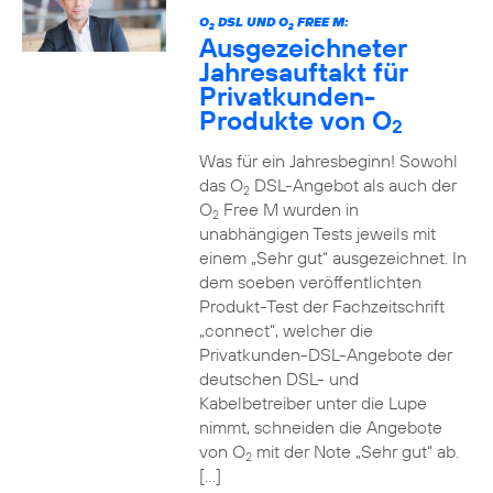
O
DSL UND O
FREE M:
2
2
Ausgezeichneter
Jahresauftakt für
Privatkunden-
Produkte von O
2
Was für ein Jahresbeginn! Sowohl
das O
DSL-Angebot als auch der
2
O
Free M wurden in
2
unabhängigen Tests jeweils mit
einem „Sehr gut“ ausgezeichnet. In
dem soeben veröffentlichten
Produkt-Test der Fachzeitschrift
„connect“, welcher die
Privatkunden-DSL-Angebote der
deutschen DSL- und
Kabelbetreiber unter die Lupe
nimmt, schneiden die Angebote
von O
mit der Note „Sehr gut“ ab.
2
[…]