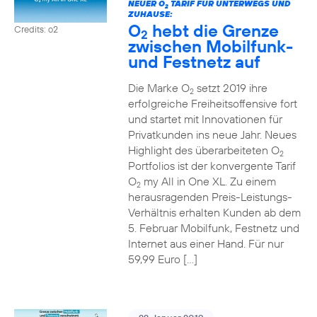
NEUER O
TARIF FÜR UNTERWEGS UND
2
ZUHAUSE:
O
hebt die Grenze
Credits: o2
2
zwischen Mobilfunk-
und Festnetz auf
Die Marke O
setzt 2019 ihre
2
erfolgreiche Freiheitsoffensive fort
und startet mit Innovationen für
Privatkunden ins neue Jahr. Neues
Highlight des überarbeiteten O
2
Portfolios ist der konvergente Tarif
O
my All in One XL. Zu einem
2
herausragenden Preis-Leistungs-
Verhältnis erhalten Kunden ab dem
5. Februar Mobilfunk, Festnetz und
Internet aus einer Hand. Für nur
59,99 Euro […]