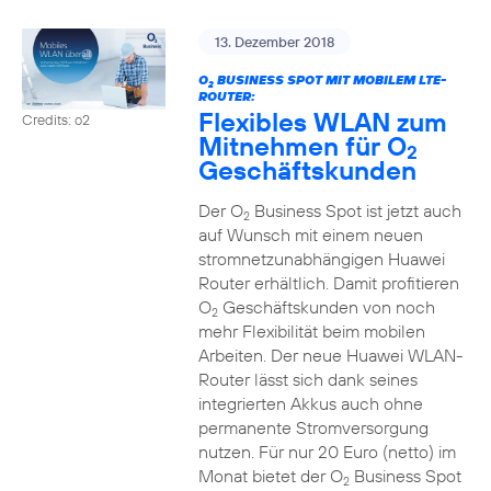
13. Dezember 2018
O
BUSINESS SPOT MIT MOBILEM LTE-
2
ROUTER:
Flexibles WLAN zum
Credits: o2
Mitnehmen für O
2
Geschäftskunden
Der O
Business Spot ist jetzt auch
2
auf Wunsch mit einem neuen
stromnetzunabhängigen Huawei
Router erhältlich. Damit profitieren
O
Geschäftskunden von noch
2
mehr Flexibilität beim mobilen
Arbeiten. Der neue Huawei WLAN-
Router lässt sich dank seines
integrierten Akkus auch ohne
permanente Stromversorgung
nutzen. Für nur 20 Euro (netto) im
Monat bietet der O
Business Spot
2