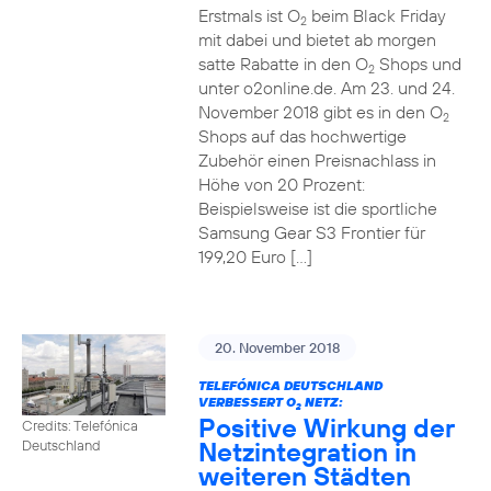
Erstmals ist O
beim Black Friday
2
mit dabei und bietet ab morgen
satte Rabatte in den O
Shops und
2
unter o2online.de. Am 23. und 24.
November 2018 gibt es in den O
2
Shops auf das hochwertige
Zubehör einen Preisnachlass in
Höhe von 20 Prozent:
Beispielsweise ist die sportliche
Samsung Gear S3 Frontier für
199,20 Euro […]
20. November 2018
TELEFÓNICA DEUTSCHLAND
VERBESSERT O
NETZ:
2
Positive Wirkung der
Credits: Telefónica
Netzintegration in
Deutschland
weiteren Städten