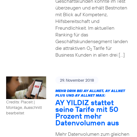
Geschäftskunden konnte im Test
überzeugen und erhält Bestnoten
mit Blick auf Kompetenz,
Hilfsbereitschaft und
Freundlichkeit. Im aktuellen
Ranking für das
Geschäftskundensegment landen
die attraktiven O
Tarife für
2
Business Kunden in allen drei […]
29. November 2018
MEHR DRIN BEI AY ALLNET, AY ALLNET
PLUS UND AY ALLNET MAX:
AY YILDIZ stattet
Credits: Placeit
|
seine Tarife mit 50
Montage, Ausschnitt
bearbeitet
Prozent mehr
Datenvolumen aus
Mehr Datenvolumen zum gleichen