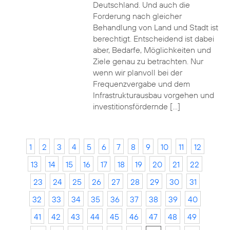
Deutschland. Und auch die
Forderung nach gleicher
Behandlung von Land und Stadt ist
berechtigt. Entscheidend ist dabei
aber, Bedarfe, Möglichkeiten und
Ziele genau zu betrachten. Nur
wenn wir planvoll bei der
Frequenzvergabe und dem
Infrastrukturausbau vorgehen und
investitionsfördernde […]
1
2
3
4
5
6
7
8
9
10
11
12
13
14
15
16
17
18
19
20
21
22
23
24
25
26
27
28
29
30
31
32
33
34
35
36
37
38
39
40
41
42
43
44
45
46
47
48
49