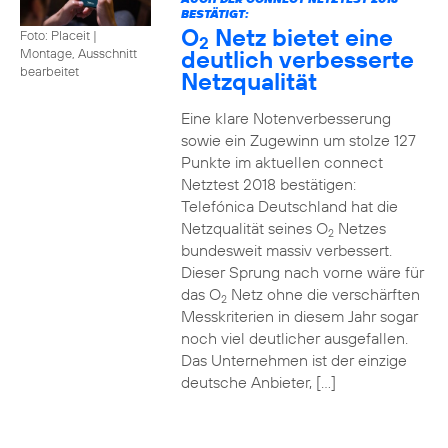
BESTÄTIGT:
O
Netz bietet eine
Foto: Placeit
|
2
deutlich verbesserte
Montage, Ausschnitt
bearbeitet
Netzqualität
Eine klare Notenverbesserung
sowie ein Zugewinn um stolze 127
Punkte im aktuellen connect
Netztest 2018 bestätigen:
Telefónica Deutschland hat die
Netzqualität seines O
Netzes
2
bundesweit massiv verbessert.
Dieser Sprung nach vorne wäre für
das O
Netz ohne die verschärften
2
Messkriterien in diesem Jahr sogar
noch viel deutlicher ausgefallen.
Das Unternehmen ist der einzige
deutsche Anbieter, […]