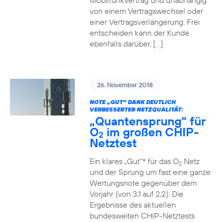
Mobilfunkvertrag und unabhängig
von einem Vertragswechsel oder
einer Vertragsverlängerung. Frei
entscheiden kann der Kunde
ebenfalls darüber, […]
26. November 2018
NOTE „GUT“ DANK DEUTLICH
VERBESSERTER NETZQUALITÄT:
„Quantensprung“ für
O
im großen CHIP-
2
Netztest
Ein klares „Gut“* für das O
Netz
2
und der Sprung um fast eine ganze
Wertungsnote gegenüber dem
Vorjahr (von 3,1 auf 2,2): Die
Ergebnisse des aktuellen
bundesweiten CHIP-Netztests