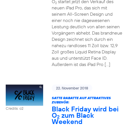
O
startet jetzt den Verkauf des
2
neuen iPad Pro, das sich mit
seinem All-Screen Design und
einer noch nie dagewesenen
Leistung deutlich von allen seinen
Vorgängern abhebt. Das brandneue
Design zeichnet sich durch ein
nahezu randloses 11 Zoll bzw. 12,9
Zoll großes Liquid Retina Display
aus und unterstützt Face ID.
Außerdem ist das iPad Pro […]
22. November 2018
SATTE RABATTE AUF ATTRAKTIVES
ZUBEHÖR:
Black Friday wird bei
Credits: o2
O
zum Black
2
Weekend