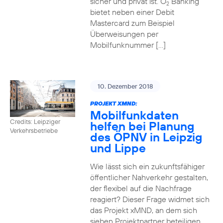
sicher und privat ist. O
Banking
2
bietet neben einer Debit
Mastercard zum Beispiel
Überweisungen per
Mobilfunknummer […]
10. Dezember 2018
PROJEKT XMND:
Mobilfunkdaten
Credits: Leipziger
helfen bei Planung
Verkehrsbetriebe
des ÖPNV in Leipzig
und Lippe
Wie lässt sich ein zukunftsfähiger
öffentlicher Nahverkehr gestalten,
der flexibel auf die Nachfrage
reagiert? Dieser Frage widmet sich
das Projekt xMND, an dem sich
sieben Projektpartner beteiligen.