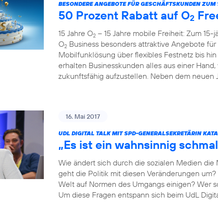
BESONDERE ANGEBOTE FÜR GESCHÄFTSKUNDEN ZUM 1
50 Prozent Rabatt auf O
Fre
2
15 Jahre O
– 15 Jahre mobile Freiheit: Zum 15-
2
O
Business besonders attraktive Angebote fü
2
Mobilfunklösung über flexibles Festnetz bis hi
erhalten Businesskunden alles aus einer Hand,
zukunftsfähig aufzustellen. Neben dem neuen Ju
16. Mai 2017
UDL DIGITAL TALK MIT SPD-GENERALSEKRETÄRIN KAT
„Es ist ein wahnsinnig schmal
Wie ändert sich durch die sozialen Medien die
geht die Politik mit diesen Veränderungen um? 
Welt auf Normen des Umgangs einigen? Wer so
Um diese Fragen entspann sich beim UdL Digit