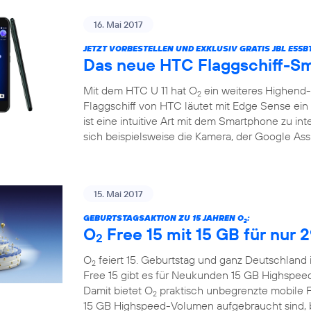
16. Mai 2017
JETZT VORBESTELLEN UND EXKLUSIV GRATIS JBL E55
Das neue HTC Flaggschiff-Sm
Mit dem HTC U 11 hat O
ein weiteres Highend
2
Flaggschiff von HTC läutet mit Edge Sense ein 
ist eine intuitive Art mit dem Smartphone zu in
sich beispielsweise die Kamera, der Google Assi
15. Mai 2017
GEBURTSTAGSAKTION ZU 15 JAHREN O
:
2
O
Free 15 mit 15 GB für nur 
2
O
feiert 15. Geburtstag und ganz Deutschland 
2
Free 15 gibt es für Neukunden 15 GB Highspee
Damit bietet O
praktisch unbegrenzte mobile F
2
15 GB Highspeed-Volumen aufgebraucht sind, bl