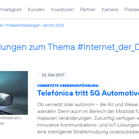
haltigkeit
Kunden
Investoren
Partner
Karriere
Presse
ws
Pressemitteilungen
Archiv 2022
ilungen zum Thema #Internet_der_
22. Mai 2017
VERNETZTE VERKEHRSFÜHRUNG:
Telefónica tritt 5G Automotiv
Ob vernetzt oder autonom – die Art und Weise, 
wandeln. Denn auch im Bereich der Mobilität füh
massiven Veränderungen. Zukünftig verfügen w
nrandalcarr
|
tet
innovative Kommunikations- und IoT-Lösungen
eine intelligente Straßennutzung voranzutreibe