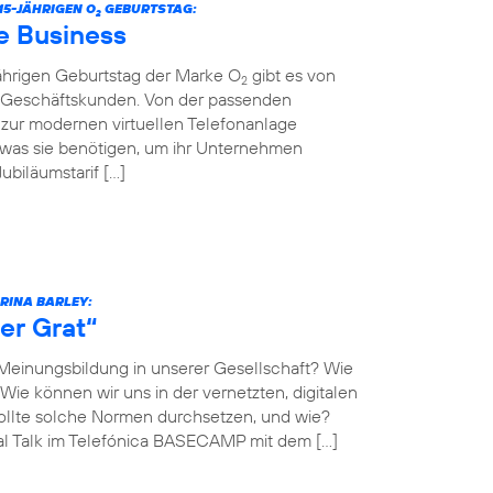
5-JÄHRIGEN O
GEBURTSTAG:
2
e Business
jährigen Geburtstag der Marke O
gibt es von
2
r Geschäftskunden. Von der passenden
n zur modernen virtuellen Telefonanlage
 was sie benötigen, um ihr Unternehmen
biläumstarif […]
ARINA BARLEY:
er Grat“
 Meinungsbildung in unserer Gesellschaft? Wie
Wie können wir uns in der vernetzten, digitalen
llte solche Normen durchsetzen, und wie?
al Talk im Telefónica BASECAMP mit dem […]