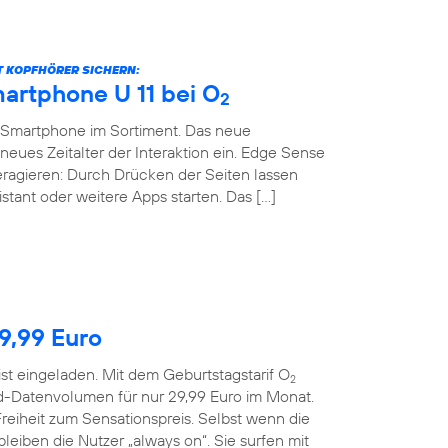
BT KOPFHÖRER SICHERN:
artphone U 11 bei O
2
-Smartphone im Sortiment. Das neue
neues Zeitalter der Interaktion ein. Edge Sense
teragieren: Durch Drücken der Seiten lassen
stant oder weitere Apps starten. Das […]
29,99 Euro
ist eingeladen. Mit dem Geburtstagstarif O
2
d-Datenvolumen für nur 29,99 Euro im Monat.
reiheit zum Sensationspreis. Selbst wenn die
eiben die Nutzer „always on“. Sie surfen mit