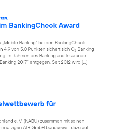
KTEN:
eim BankingCheck Award
ie „Mobile Banking“ bei den BankingCheck
 4,9 von 5,0 Punkten sichert sich O
Banking
2
ihung im Rahmen des Banking and Insurance
Banking 2017“ entgegen. Seit 2012 wird […]
elwettbewerb für
tschland e. V. (NABU) zusammen mit seinen
einnützigen AfB GmbH bundesweit dazu auf,