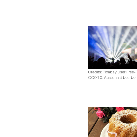
Credits: Pixabay User Free-
CC0 1.0, Ausschnitt bearbei