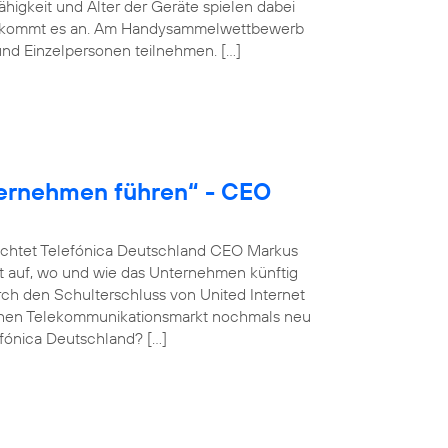
igkeit und Alter der Geräte spielen dabei
hmer kommt es an. Am Handysammelwettbewerb
nd Einzelpersonen teilnehmen. […]
ternehmen führen“ - CEO
euchtet Telefónica Deutschland CEO Markus
 auf, wo und wie das Unternehmen künftig
rch den Schulterschluss von United Internet
schen Telekommunikationsmarkt nochmals neu
fónica Deutschland? […]