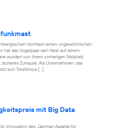
lfunkmast
embergischen Horrheim einen ungewöhnlichen
hr hat das Vogelpaar sein Nest auf einem
ere wurden von ihrem vorherigen Nistplatz
s, sicheres Zuhause. Als Unternehmen, das
zt sich Telefónica […]
gkeitspreis mit Big Data
ility Innovation des „German Awards for