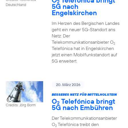
O
Telefónica bringt
2
5G nach
Deutschland
Engelskirchen
Im Herzen des Bergischen Landes
geht ein neuer 5G-Standort ans
Netz: Der
Telekommunikationsanbieter O
2
Telefónica hat in Engelskirchen
jetzt einen Mobilfunkstandort auf
5G erweitert
20. März 2026
BESSERES NETZ FÜR MITTELHOLSTEIN
O
Telefónica bringt
2
Credits: Jörg Borm
5G nach Embühren
Der Telekommunikationsanbieter
O
Telefónica treibt den
2