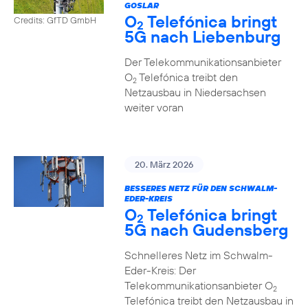
GOSLAR
O
Telefónica bringt
Credits: GfTD GmbH
2
5G nach Liebenburg
Der Telekommunikationsanbieter
O
Telefónica treibt den
2
Netzausbau in Niedersachsen
weiter voran
20. März 2026
BESSERES NETZ FÜR DEN SCHWALM-
EDER-KREIS
O
Telefónica bringt
2
5G nach Gudensberg
Schnelleres Netz im Schwalm-
Eder-Kreis: Der
Telekommunikationsanbieter O
2
Telefónica treibt den Netzausbau in