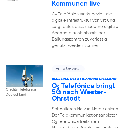
Kommunen live
O
Telefónica stärkt gezielt die
2
digitale Infrastruktur vor Ort und
sorgt dafür, dass moderne digitale
Angebote auch abseits der
Ballungszentren zuverlässig
genutzt werden können
20. März 2026
BESSERES NETZ FÜR NORDFRIESLAND
O
Telefónica bringt
2
Credits: Telefónica
5G nach Wester-
Deutschland
Ohrstedt
Schnelleres Netz in Nordfriesland:
Der Telekommunikationsanbieter
O
Telefónica treibt den
2
Netzausbau in Schleswig-Holstein