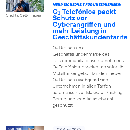
MEHR SICHERHEIT FÜR UNTERNEHMEN:
O
Telefónica packt
2
Credits: Gettyimages
Schutz vor
Cyberangriffen und
mehr Leistung in
Geschäftskundentarife
O
Business, die
2
Geschäftskundenmarke des
Telekommunikationsunternehmens
O
Telefónica, erweitert ab sofort ihr
2
Mobilfunkangebot. Mit dem neuen
O
Business Webguard sind
2
Unternehmen in allen Tarifen
automatisch vor Malware, Phishing,
Betrug und Identitätsdiebstahl
geschützt.
09. April 2025