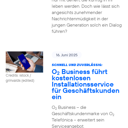
leben werden. Doch wie lässt sich
angesichts zunehmender
Nachrichtenmüdigkeit in der
jungen Generation solch ein Dialog
führen?
16. Juni 2025
SCHNELL UND ZUVERLÄSSIG:
O
Business führt
2
Credits: istock /
kostenlosen
grinvalds (edited)
Installationsservice
für Geschäftskunden
ein
O
Business – die
2
Geschäftskundenmarke von O
2
Telefónica – erweitert sein
Serviceangebot.