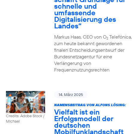
schnelle und
umfassende
Digitalisierung des
Landes“
Markus Haas, CEO von O
Telefónica,
2
zum heute bekannt gewordenen
finalen Entscheidungsentwurf der
Bundesnetzagentur für eine
Verlängerung von
Frequenznutzungsrechten
14. März 2025
NAMENSBEITRAG VON ALFONS LÖSING:
Vielfalt ist ein
Credits: Adobe Stock /
Erfolgsmodell der
Michael
deutschen
Mobilfunklandschaft