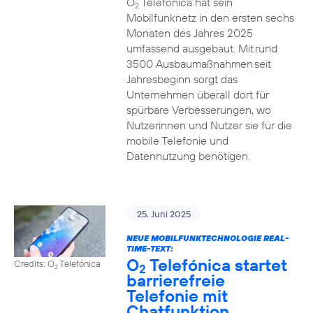
O
Telefónica hat sein
2
Mobilfunknetz in den ersten sechs
Monaten des Jahres 2025
umfassend ausgebaut. Mit rund
3500 Ausbaumaßnahmen seit
Jahresbeginn sorgt das
Unternehmen überall dort für
spürbare Verbesserungen, wo
Nutzerinnen und Nutzer sie für die
mobile Telefonie und
Datennutzung benötigen.
25. Juni 2025
NEUE MOBILFUNKTECHNOLOGIE REAL-
TIME-TEXT:
O
Telefónica startet
Credits: O
Telefónica
2
2
barrierefreie
Telefonie mit
Chatfunktion