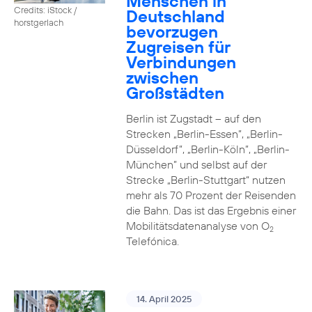
Menschen in
Credits: iStock /
Deutschland
horstgerlach
bevorzugen
Zugreisen für
Verbindungen
zwischen
Großstädten
Berlin ist Zugstadt – auf den
Strecken „Berlin-Essen”, „Berlin-
Düsseldorf”, „Berlin-Köln”, „Berlin-
München” und selbst auf der
Strecke „Berlin-Stuttgart“ nutzen
mehr als 70 Prozent der Reisenden
die Bahn. Das ist das Ergebnis einer
Mobilitätsdatenanalyse von O
2
Telefónica.
14. April 2025