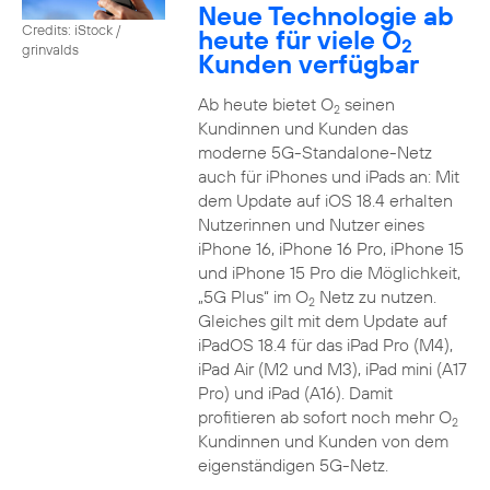
Neue Technologie ab
Credits: iStock /
heute für viele O
2
grinvalds
Kunden verfügbar
Ab heute bietet O
seinen
2
Kundinnen und Kunden das
moderne 5G-Standalone-Netz
auch für iPhones und iPads an: Mit
dem Update auf iOS 18.4 erhalten
Nutzerinnen und Nutzer eines
iPhone 16, iPhone 16 Pro, iPhone 15
und iPhone 15 Pro die Möglichkeit,
„5G Plus“ im O
Netz zu nutzen.
2
Gleiches gilt mit dem Update auf
iPadOS 18.4 für das iPad Pro (M4),
iPad Air (M2 und M3), iPad mini (A17
Pro) und iPad (A16). Damit
profitieren ab sofort noch mehr O
2
Kundinnen und Kunden von dem
eigenständigen 5G-Netz.