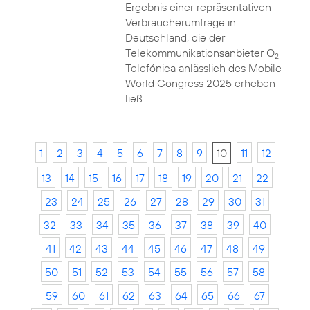
Ergebnis einer repräsentativen
Verbraucherumfrage in
Deutschland, die der
Telekommunikationsanbieter O
2
Telefónica anlässlich des Mobile
World Congress 2025 erheben
ließ.
1
2
3
4
5
6
7
8
9
10
11
12
13
14
15
16
17
18
19
20
21
22
23
24
25
26
27
28
29
30
31
32
33
34
35
36
37
38
39
40
41
42
43
44
45
46
47
48
49
50
51
52
53
54
55
56
57
58
59
60
61
62
63
64
65
66
67