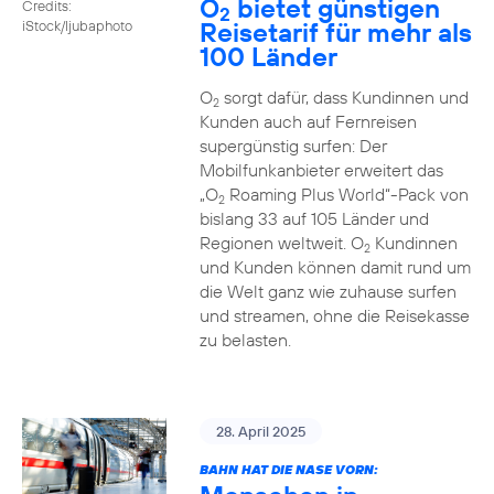
O
bietet günstigen
Credits:
2
Reisetarif für mehr als
iStock/ljubaphoto
100 Länder
O
sorgt dafür, dass Kundinnen und
2
Kunden auch auf Fernreisen
supergünstig surfen: Der
Mobilfunkanbieter erweitert das
„O
Roaming Plus World“-Pack von
2
bislang 33 auf 105 Länder und
Regionen weltweit. O
Kundinnen
2
und Kunden können damit rund um
die Welt ganz wie zuhause surfen
und streamen, ohne die Reisekasse
zu belasten.
28. April 2025
BAHN HAT DIE NASE VORN: