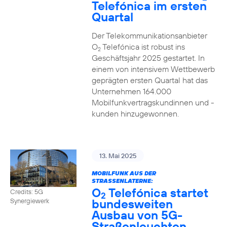
Telefónica im ersten
Quartal
Der Telekommunikationsanbieter
O
Telefónica ist robust ins
2
Geschäftsjahr 2025 gestartet. In
einem von intensivem Wettbewerb
geprägten ersten Quartal hat das
Unternehmen 164.000
Mobilfunkvertragskundinnen und -
kunden hinzugewonnen.
13. Mai 2025
MOBILFUNK AUS DER
STRASSENLATERNE:
O
Telefónica startet
Credits: 5G
2
bundesweiten
Synergiewerk
Ausbau von 5G-
Straßenleuchten