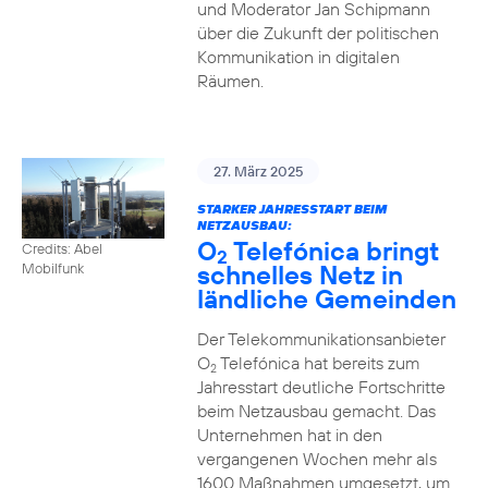
und Moderator Jan Schipmann
über die Zukunft der politischen
Kommunikation in digitalen
Räumen.
27. März 2025
STARKER JAHRESSTART BEIM
NETZAUSBAU:
O
Telefónica bringt
Credits: Abel
2
schnelles Netz in
Mobilfunk
ländliche Gemeinden
Der Telekommunikationsanbieter
O
Telefónica hat bereits zum
2
Jahresstart deutliche Fortschritte
beim Netzausbau gemacht. Das
Unternehmen hat in den
vergangenen Wochen mehr als
1600 Maßnahmen umgesetzt, um