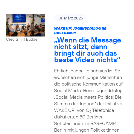
31. März 2025
WAKE UP! JUGENDDIALOG IM
BASECAMP:
„Wenn die Message
Credits: Till Budde
nicht sitzt, dann
bringt dir auch das
beste Video nichts“
Ehrlich, nahbar, glaubwürdig: So
wünschen sich junge Menschen
die politische Kommunikation auf
Social Media. Beim Jugenddialog
„Social Media meets Politics: Die
Stimme der Jugend“ der Initiative
WAKE UP! von O
Telefónica
2
diskutierten 80 Berliner
Schüler:innen im BASECAMP
Berlin mit jungen Politiker:innen