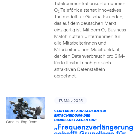
Telekommunikationsunternehmen
O
Telefónica startet innovatives
2
Tarifmodell für Geschäftskunden,
das auf dem deutschen Markt
einzigartig ist. Mit dem O
Business
2
Match nutzen Unternehmen für
alle Mitarbeiterinnen und
Mitarbeiter einen Mobilfunktarif,
der den Datenverbrauch pro SIM-
Karte flexibel nach preislich
attraktiven Datenstaffeln
abrechnet.
17. März 2025
STATEMENT ZUR GEPLANTEN
ENTSCHEIDUNG DER
BUNDESNETZAGENTUR:
Credits: Jörg Borm
„Frequenzverlängerung
schafft Grundlage für