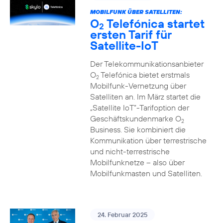
MOBILFUNK ÜBER SATELLITEN:
O
Telefónica startet
2
ersten Tarif für
Satellite-IoT
Der Telekommunikationsanbieter
O
Telefónica bietet erstmals
2
Mobilfunk-Vernetzung über
Satelliten an. Im März startet die
„Satellite IoT”-Tarifoption der
Geschäftskundenmarke O
2
Business. Sie kombiniert die
Kommunikation über terrestrische
und nicht-terrestrische
Mobilfunknetze – also über
Mobilfunkmasten und Satelliten.
24. Februar 2025