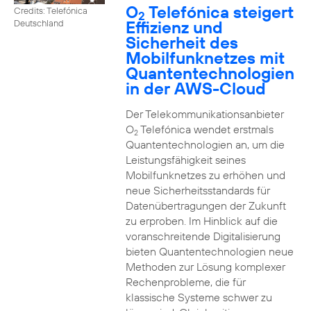
O
Telefónica steigert
Credits: Telefónica
2
Effizienz und
Deutschland
Sicherheit des
Mobilfunknetzes mit
Quantentechnologien
in der AWS-Cloud
Der Telekommunikationsanbieter
O
Telefónica wendet erstmals
2
Quantentechnologien an, um die
Leistungsfähigkeit seines
Mobilfunknetzes zu erhöhen und
neue Sicherheitsstandards für
Datenübertragungen der Zukunft
zu erproben. Im Hinblick auf die
voranschreitende Digitalisierung
bieten Quantentechnologien neue
Methoden zur Lösung komplexer
Rechenprobleme, die für
klassische Systeme schwer zu