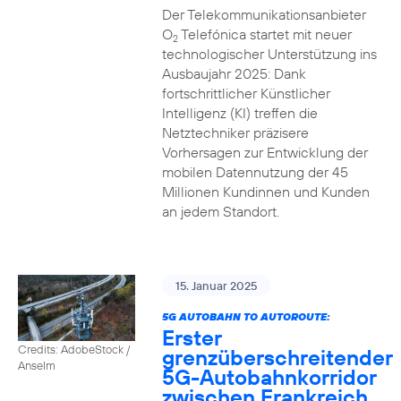
Der Telekommunikationsanbieter
O
Telefónica startet mit neuer
2
technologischer Unterstützung ins
Ausbaujahr 2025: Dank
fortschrittlicher Künstlicher
Intelligenz (KI) treffen die
Netztechniker präzisere
Vorhersagen zur Entwicklung der
mobilen Datennutzung der 45
Millionen Kundinnen und Kunden
an jedem Standort.
15. Januar 2025
5G AUTOBAHN TO AUTOROUTE:
Erster
Credits: AdobeStock /
grenzüberschreitender
Anselm
5G-Autobahnkorridor
zwischen Frankreich