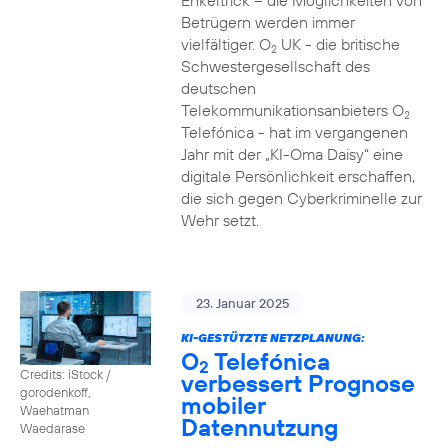
Enkeltrick – die Möglichkeiten von
Betrügern werden immer
vielfältiger. O
UK - die britische
2
Schwestergesellschaft des
deutschen
Telekommunikationsanbieters O
2
Telefónica - hat im vergangenen
Jahr mit der „KI-Oma Daisy“ eine
digitale Persönlichkeit erschaffen,
die sich gegen Cyberkriminelle zur
Wehr setzt.
23. Januar 2025
KI-GESTÜTZTE NETZPLANUNG:
O
Telefónica
2
Credits: iStock /
verbessert Prognose
gorodenkoff,
mobiler
Waehatman
Datennutzung
Waedarase