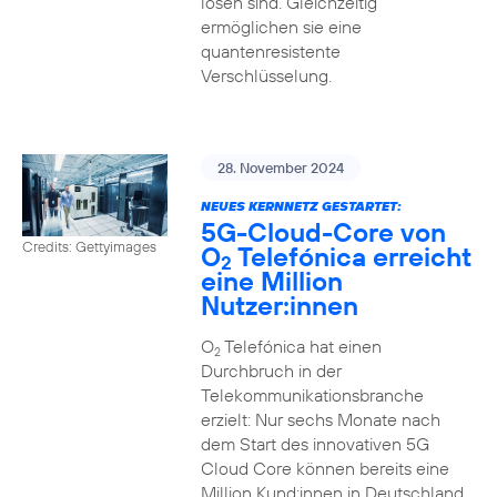
lösen sind. Gleichzeitig
ermöglichen sie eine
quantenresistente
Verschlüsselung.
28. November 2024
NEUES KERNNETZ GESTARTET:
5G-Cloud-Core von
Credits: Gettyimages
O
Telefónica erreicht
2
eine Million
Nutzer:innen
O
Telefónica hat einen
2
Durchbruch in der
Telekommunikationsbranche
erzielt: Nur sechs Monate nach
dem Start des innovativen 5G
Cloud Core können bereits eine
Million Kund:innen in Deutschland