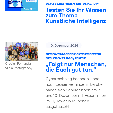
DEN ALGORITHMEN AUF DER SPUR:
Testen Sie Ihr Wissen
zum Thema
Künstliche Intelligenz
10. Dezember 2024
GEMEINSAM GEGEN CYBERMOBBING -
DREI EVENTS IM O
TOWER:
2
„Folgt nur Menschen,
Credits: Fernanda
die Euch gut tun.“
Vilela Photography
Cybermobbing beenden - oder
noch besser: verhindern: Darüber
haben sich Schüler:innen am 9.
und 10. Dezember mit Expert:innen
im O
Tower in München
2
ausgetauscht.