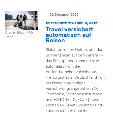
09. Dezember 2024
REISESCHUTZ IM HANDY: O
CARE
2
Travel versichert
Credits: iStock / FG
automatisch auf
Trade
Reisen
Skifahren in den Dolomiten oder
Sonne tanken auf den Kanaren –
das Smartphone kümmert sich
automatisch um die
Auslandskrankenversicherung.
Hierzu gibt es in Deutschland nun
ein bisher einzigartiges
Versicherungsangebot von O
2
Telefónica, Telefónica Insurance
und ERGO: Mit O
Care | Travel
2
können O
Privatkundinnen und -
2
kunden einfach über ihr