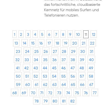
das fortschrittliche, cloudbasierte
Kernnetz für mobiles Surfen und
Telefonieren nutzen.
1
2
3
4
5
6
7
8
9
10
11
12
13
14
15
16
17
18
19
20
21
22
23
24
25
26
27
28
29
30
31
32
33
34
35
36
37
38
39
40
41
42
43
44
45
46
47
48
49
50
51
52
53
54
55
56
57
58
59
60
61
62
63
64
65
66
67
68
69
70
71
72
73
74
75
76
77
78
79
80
81
82