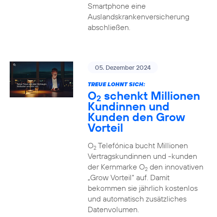
Smartphone eine
Auslandskrankenversicherung
abschließen.
05. Dezember 2024
TREUE LOHNT SICH:
O
schenkt Millionen
2
Kundinnen und
Kunden den Grow
Vorteil
O
Telefónica bucht Millionen
2
Vertragskundinnen und -kunden
der Kernmarke O
den innovativen
2
„Grow Vorteil“ auf. Damit
bekommen sie jährlich kostenlos
und automatisch zusätzliches
Datenvolumen.