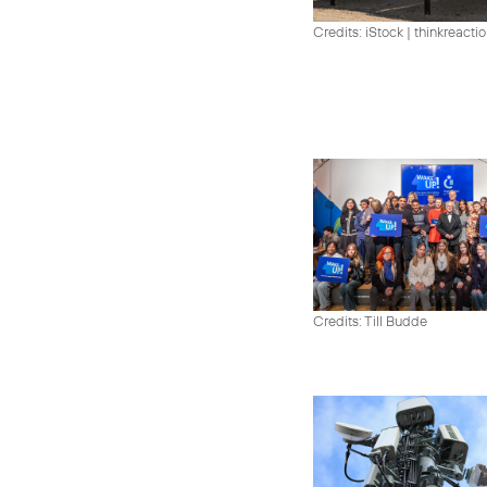
Credits: iStock | thinkreacti
Credits: Till Budde