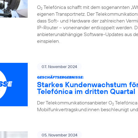
O
Telefónica schafft mit dem sogenannten „Whi
2
eigenen Transportnetz. Der Telekommunikations
dass Soft- und Hardware der zahlreichen Vermi
IP-Router – voneinander entkoppelt werden.
anbieterunabhängige Software-Updates aus de
einspielen.
07. November 2024
GESCHÄFTSERGEBNISSE:
Starkes Kundenwachstum förde
Telefónica im dritten Quartal
Der Telekommunikationsanbieter O
Telefónica
2
Mobilfunkvertragskund:innen beschleunigt und se
05. November 2024