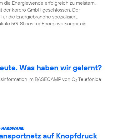
m die Energiewende erfolgreich zu meistern.
mit der korero GmbH geschlossen. Der
 für die Energiebranche spezialisiert.
okale 5G-Slices für Energieversorger ein.
eute. Was haben wir gelernt?
 Desinformation im BASECAMP von O
Telefónica
2
D HARDWARE:
ransportnetz auf Knopfdruck