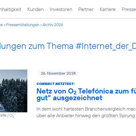
haltigkeit
Kunden
Investoren
Partner
Karriere
Presse
ws
Pressemitteilungen
Archiv 2024
ilungen zum Thema #Internet_der_
26. November 2024
CONNECT NETZTEST:
Netz von O
Telefónica zum fü
2
gut“ ausgezeichnet
In dem wohl härtesten Branchenvergleich mach
über alle Anbieter hinweg den größten Sprung
afie / O
2