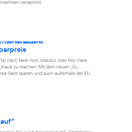
ternehmen verspricht.
S 1 CENT PRO MEGABYTE:
parpreis
rip nach New York, Istanbul oder Rio! Viele
Urlaub zu machen. Mit dem neuen „O
2
res Geld sparen und auch außerhalb der EU
 auf“
ständige 5G, auch bekannt als 5G-Standalone