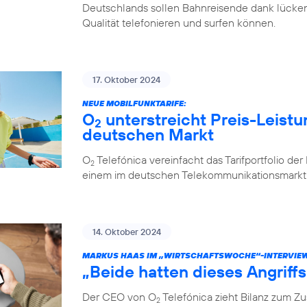
Deutschlands sollen Bahnreisende dank lücken
Qualität telefonieren und surfen können.
17. Oktober 2024
NEUE MOBILFUNKTARIFE:
O
unterstreicht Preis-Leistu
2
deutschen Markt
O
Telefónica vereinfacht das Tarifportfolio de
2
einem im deutschen Telekommunikationsmarkt e
14. Oktober 2024
MARKUS HAAS IM „WIRTSCHAFTSWOCHE“-INTERVIE
„Beide hatten dieses Angriff
Der CEO von O
Telefónica zieht Bilanz zum 
2