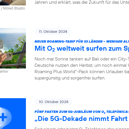
Jahren und erklärt, was die Zukunft für das Un
 / Moixó Studio
11. Oktober 2024
NEUER ROAMING-TARIF FÜR 33 LÄNDER – WENIGER AL
Mit O
weltweit surfen zum S
2
Noch mal Sonne tanken auf Bali oder ein City-T
Deutsche nutzen den Herbst, um noch einmal 
Roaming Plus World“-Pack können Urlauber ba
sanov
supergünstig und sorgenfrei surfen.
10. Oktober 2024
FÜNF FAKTEN ZUM 5G-JUBILÄUM VON O
TELEFÓNICA:
2
„Die 5G-Dekade nimmt Fahrt
Seit einem Jahr bietet O
Telefónica das eigen