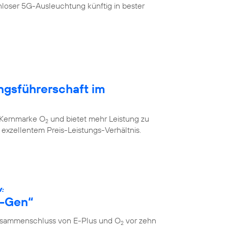
loser 5G-Ausleuchtung künftig in bester
ngsführerschaft im
r Kernmarke O
und bietet mehr Leistung zu
2
xzellentem Preis-Leistungs-Verhältnis.
W:
s-Gen“
Zusammenschluss von E-Plus und O
vor zehn
2