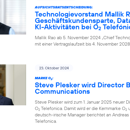
AUFSICHTSRATSENTSCHEIDUNG:
Technologievorstand Mallik R
Geschäftskundensparte, Data
KI-Aktivitäten bei O
Telefóni
2
Mallik Rao ab 5. November 2024 „Chief Technol
mit einer Vertragslaufzeit bis 4. November 2028
23. Oktober 2024
MARKE O
:
2
Steve Plesker wird Director 
Communications
Steve Plesker wird zum 1. Januar 2025 neuer 
O
Telefonica. Damit wird er die Kernmarke O
u
2
2
deutsch-irische Manager berichtet an Andrea
Telefonica.