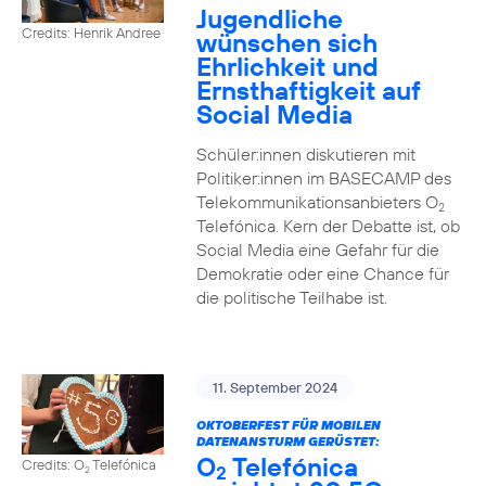
Jugendliche
Credits: Henrik Andree
wünschen sich
Ehrlichkeit und
Ernsthaftigkeit auf
Social Media
Schüler:innen diskutieren mit
Politiker:innen im BASECAMP des
Telekommunikationsanbieters O
2
Telefónica. Kern der Debatte ist, ob
Social Media eine Gefahr für die
Demokratie oder eine Chance für
die politische Teilhabe ist.
11. September 2024
OKTOBERFEST FÜR MOBILEN
DATENANSTURM GERÜSTET:
O
Telefónica
Credits: O
Telefónica
2
2