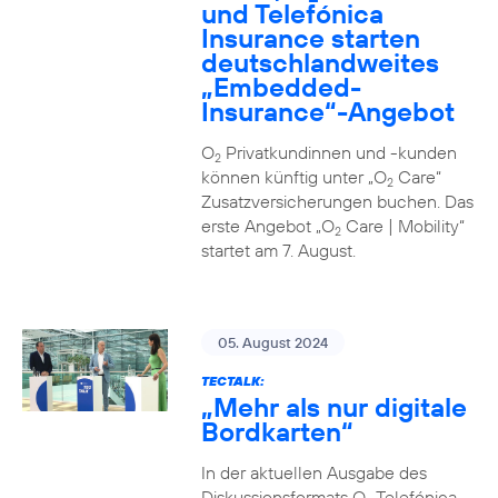
und Telefónica
Insurance starten
deutschlandweites
„Embedded-
Insurance“-Angebot
O
Privatkundinnen und -kunden
2
können künftig unter „O
Care“
2
Zusatzversicherungen buchen. Das
erste Angebot „O
Care | Mobility“
2
startet am 7. August.
05. August 2024
TECTALK:
„Mehr als nur digitale
Bordkarten“
In der aktuellen Ausgabe des
Diskussionsformats O
Telefónica