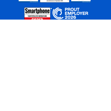
Home
Unternehmen
Netze
Nachhaltigkeit
Kunden
Investoren
Partner
Karriere
Presse
News
Privatkunden
Geschäftskunden
Worldwide
BASECAMP
AGB
Kontakt
ElektroG / BattG
Datenschutz