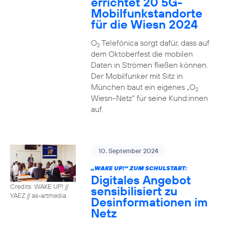
errichtet 20 5G-
Mobilfunkstandorte
für die Wiesn 2024
O
Telefónica sorgt dafür, dass auf
2
dem Oktoberfest die mobilen
Daten in Strömen fließen können.
Der Mobilfunker mit Sitz in
München baut ein eigenes „O
2
Wiesn-Netz“ für seine Kund:innen
auf.
10. September 2024
„WAKE UP!“ ZUM SCHULSTART:
Digitales Angebot
Credits: WAKE UP! //
sensibilisiert zu
YAEZ // as-artmedia
Desinformationen im
Netz