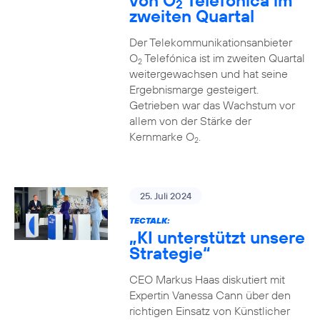
von O
Telefónica im
2
zweiten Quartal
Der Telekommunikationsanbieter
O
Telefónica ist im zweiten Quartal
2
weitergewachsen und hat seine
Ergebnismarge gesteigert.
Getrieben war das Wachstum vor
allem von der Stärke der
Kernmarke O
.
2
25. Juli 2024
TECTALK:
„KI unterstützt unsere
Strategie“
CEO Markus Haas diskutiert mit
Expertin Vanessa Cann über den
richtigen Einsatz von Künstlicher