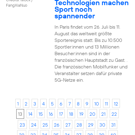
Technologien machen
FangXiaNuo
Sport noch
spannender
In Paris findet vom 26. Juli bis 11.
August das weltweit größte
Sportereignis statt. Bis zu 10.500
Sportler:innen und 13 Millionen
Besucher:innen sind in der
französischen Hauptstadt zu Gast. .
Die französischen Mobilfunker und
Veranstalter setzen dafür private
5G-Netze ein.
1
2
3
4
5
6
7
8
9
10
11
12
13
14
15
16
17
18
19
20
21
22
23
24
25
26
27
28
29
30
31