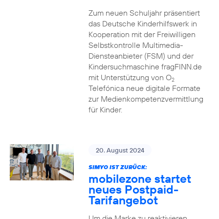
Zum neuen Schuljahr präsentiert
das Deutsche Kinderhilfswerk in
Kooperation mit der Freiwilligen
Selbstkontrolle Multimedia-
Diensteanbieter (FSM) und der
Kindersuchmaschine fragFINN.de
mit Unterstützung von O
2
Telefónica neue digitale Formate
zur Medienkompetenzvermittlung
für Kinder.
20. August 2024
SIMYO IST ZURÜCK:
mobilezone startet
neues Postpaid-
Tarifangebot
Um die Marke zu reaktivieren,