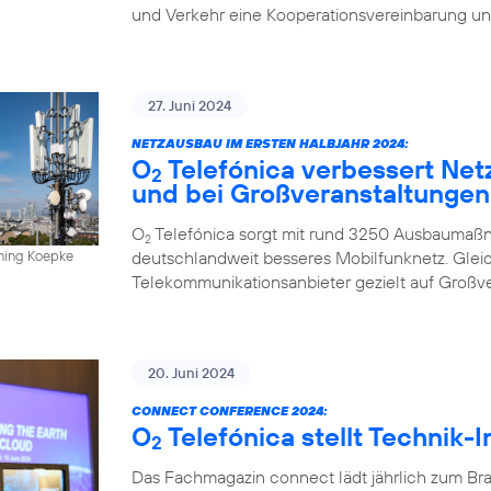
und Verkehr eine Kooperationsvereinbarung un
27. Juni 2024
NETZAUSBAU IM ERSTEN HALBJAHR 2024:
O
Telefónica verbessert Net
2
und bei Großveranstaltungen
O
Telefónica sorgt mit rund 3250 Ausbaumaßn
2
deutschlandweit besseres Mobilfunknetz. Gleich
nning Koepke
Telekommunikationsanbieter gezielt auf Großv
20. Juni 2024
CONNECT CONFERENCE 2024:
O
Telefónica stellt Technik-
2
Das Fachmagazin connect lädt jährlich zum Br