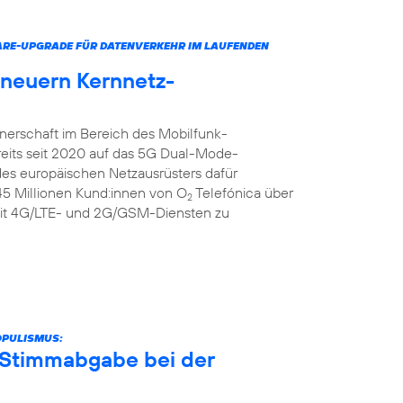
ARE-UPGRADE FÜR DATENVERKEHR IM LAUFENDEN
rneuern Kernnetz-
tnerschaft im Bereich des Mobilfunk-
reits seit 2020 auf das 5G Dual-Mode-
 des europäischen Netzausrüsters dafür
 45 Millionen Kund:innen von O
Telefónica über
2
it 4G/LTE- und 2G/GSM-Diensten zu
OPULISMUS:
r Stimmabgabe bei der