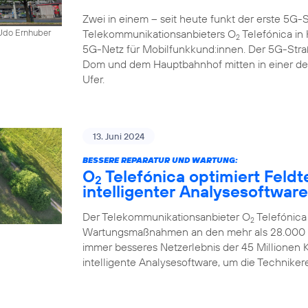
Zwei in einem – seit heute funkt der erste 5
Telekommunikationsanbieters O
Telefónica in K
 Udo Ernhuber
2
5G-Netz für Mobilfunkkund:innen. Der 5G-Str
Dom und dem Hauptbahnhof mitten in einer d
Ufer.
13. Juni 2024
BESSERE REPARATUR UND WARTUNG:
O
Telefónica optimiert Feldt
2
intelligenter Analysesoftware
Der Telekommunikationsanbieter O
Telefónica
2
Wartungsmaßnahmen an den mehr als 28.000 Mo
immer besseres Netzerlebnis der 45 Millionen
intelligente Analysesoftware, um die Technikere