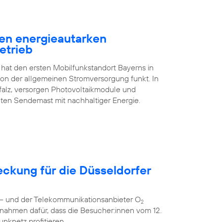
en energieautarken
etrieb
 hat den ersten Mobilfunkstandort Bayerns in
n der allgemeinen Stromversorgung funkt. In
falz, versorgen Photovoltaikmodule und
ten Sendemast mit nachhaltiger Energie.
eckung für die Düsseldorfer
r – und der Telekommunikationsanbieter O
2
nahmen dafür, dass die Besucher:innen vom 12.
unknetz profitieren.