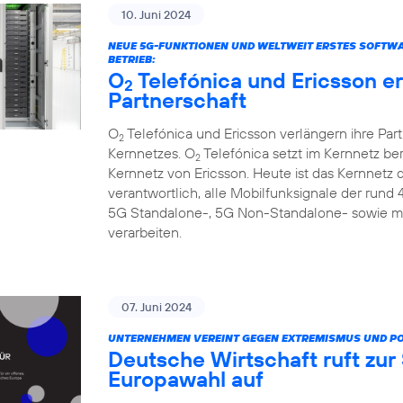
10. Juni 2024
NEUE 5G-FUNKTIONEN UND WELTWEIT ERSTES SOFTW
BETRIEB:
O
Telefónica und Ericsson e
2
Partnerschaft
O
Telefónica und Ericsson verlängern ihre Par
2
Kernnetzes. O
Telefónica setzt im Kernnetz be
2
Kernnetz von Ericsson. Heute ist das Kernnetz
verantwortlich, alle Mobilfunksignale der rund
5G Standalone-, 5G Non-Standalone- sowie m
verarbeiten.
07. Juni 2024
UNTERNEHMEN VEREINT GEGEN EXTREMISMUS UND P
Deutsche Wirtschaft ruft zu
Europawahl auf