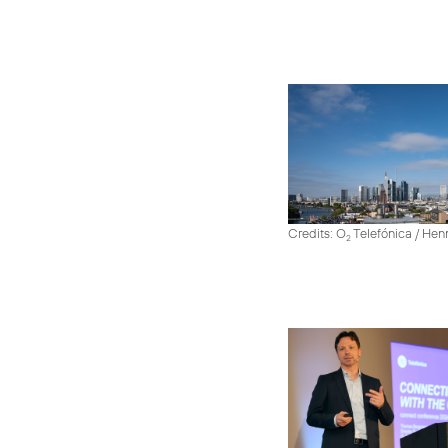
Credits: O
Telefónica / He
2