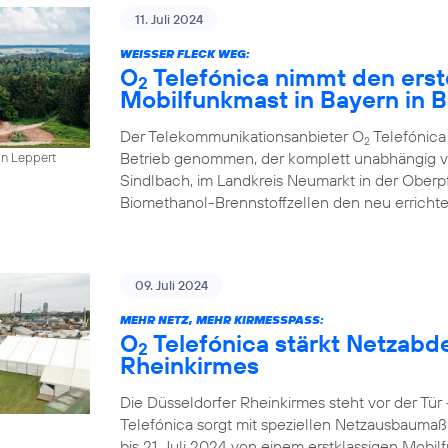
11. Juli 2024
WEISSER FLECK WEG:
O
Telefónica nimmt den erst
2
Mobilfunkmast in Bayern in B
Der Telekommunikationsanbieter O
Telefónica
2
Betrieb genommen, der komplett unabhängig vo
in Leppert
Sindlbach, im Landkreis Neumarkt in der Oberp
Biomethanol-Brennstoffzellen den neu errichte
09. Juli 2024
MEHR NETZ, MEHR KIRMESSPASS:
O
Telefónica stärkt Netzabd
2
Rheinkirmes
Die Düsseldorfer Rheinkirmes steht vor der Tü
Telefónica sorgt mit speziellen Netzausbaumaß
bis 21. Juli 2024 von einem erstklassigen Mobilf