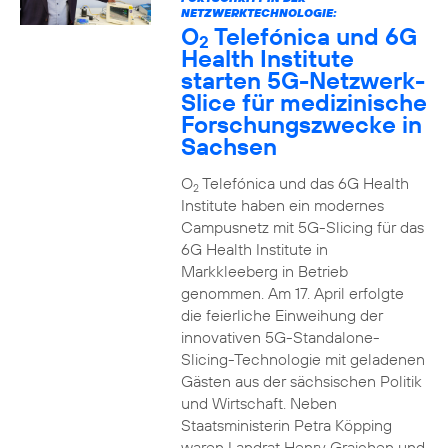
NETZWERKTECHNOLOGIE:
O
Telefónica und 6G
2
Health Institute
starten 5G-Netzwerk-
Slice für medizinische
Forschungszwecke in
Sachsen
O
Telefónica und das 6G Health
2
Institute haben ein modernes
Campusnetz mit 5G-Slicing für das
6G Health Institute in
Markkleeberg in Betrieb
genommen. Am 17. April erfolgte
die feierliche Einweihung der
innovativen 5G-Standalone-
Slicing-Technologie mit geladenen
Gästen aus der sächsischen Politik
und Wirtschaft. Neben
Staatsministerin Petra Köpping
waren Landrat Henry Graichen und