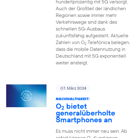
hundertprozentig mit 5G versorgt.
Auch der Großteil der ländlichen
Regionen sowie immer mehr
Verkehrswege sind dank des
schnellen 5G-Ausbaus
zukunftsfähig aufgestellt. Aktuelle
Zahlen von O
Telefónica belegen,
2
dass die mobile Datennutzung in
Deutschland mit 5G exponentiell
weiter ansteigt.
07. März 2024
NACHHALTIGKEIT:
O
bietet
2
generalüberholte
Smartphones an
Es muss nicht immer neu sein: Ab
sofort können O
Kund:innen