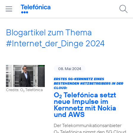
Blogartikel zum Thema
#Internet_der_Dinge 2024
08. Mai 2024
ERSTES 5G-KERNNETZ EINES
BESTEHENDEN NETZBETREIBERS IN DER
CLOUD:
Credits: O
Telefónica
2
O
Telefónica setzt
2
neue Impulse im
Kernnetz mit Nokia
und AWS
Der Telekommunikationsanbieter
O
Telefónica nimmt den 5G Cloud