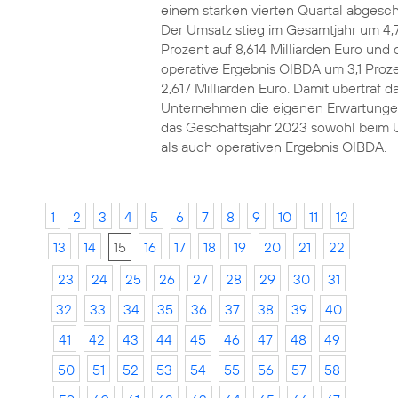
einem starken vierten Quartal abgesch
Der Umsatz stieg im Gesamtjahr um 4,
Prozent auf 8,614 Milliarden Euro und 
operative Ergebnis OIBDA um 3,1 Proze
2,617 Milliarden Euro. Damit übertraf d
Unternehmen die eigenen Erwartunge
das Geschäftsjahr 2023 sowohl beim 
als auch operativen Ergebnis OIBDA.
1
2
3
4
5
6
7
8
9
10
11
12
13
14
15
16
17
18
19
20
21
22
23
24
25
26
27
28
29
30
31
32
33
34
35
36
37
38
39
40
41
42
43
44
45
46
47
48
49
50
51
52
53
54
55
56
57
58