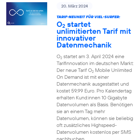
20. März 2024
TARIF-NEUHEIT FÜR VIEL-SURFER:
O
startet
2
unlimitierten Tarif mit
innovativer
Datenmechanik
O
startet am 3. April 2024 eine
2
Tarifinnovation im deutschen Markt:
Der neue Tarif O
Mobile Unlimited
2
On Demand ist mit einer
Datenmechanik ausgestattet und
kostet 59,99 Euro. Pro Kalendertag
erhalten Kund:innen 10 Gigabyte
Datenvolumen als Basis. Benötigen
sie an einem Tag mehr
Datenvolumen, können sie beliebig
oft zusätzliches Highspeed-
Datenvolumen kostenlos per SMS
nachbuchen.