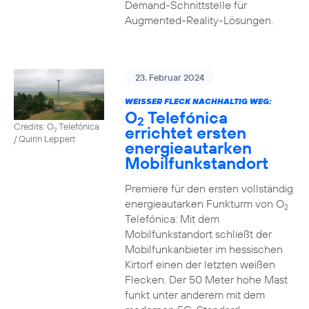
Demand-Schnittstelle für
Augmented-Reality-Lösungen.
23. Februar 2024
WEISSER FLECK NACHHALTIG WEG:
O
Telefónica
2
Credits: O
Telefónica
errichtet ersten
2
/ Quirin Leppert
energieautarken
Mobilfunkstandort
Premiere für den ersten vollständig
energieautarken Funkturm von O
2
Telefónica: Mit dem
Mobilfunkstandort schließt der
Mobilfunkanbieter im hessischen
Kirtorf einen der letzten weißen
Flecken. Der 50 Meter hohe Mast
funkt unter anderem mit dem