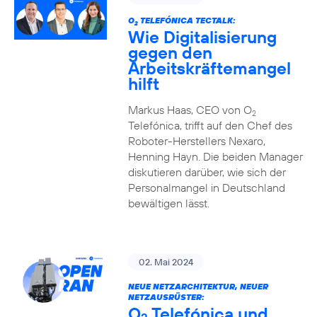
O
TELEFÓNICA TECTALK:
2
Wie Digitalisierung
gegen den
Arbeitskräftemangel
hilft
Markus Haas, CEO von O
2
Telefónica, trifft auf den Chef des
Roboter-Herstellers Nexaro,
Henning Hayn. Die beiden Manager
diskutieren darüber, wie sich der
Personalmangel in Deutschland
bewältigen lässt.
02. Mai 2024
NEUE NETZARCHITEKTUR, NEUER
NETZAUSRÜSTER:
O
Telefónica und