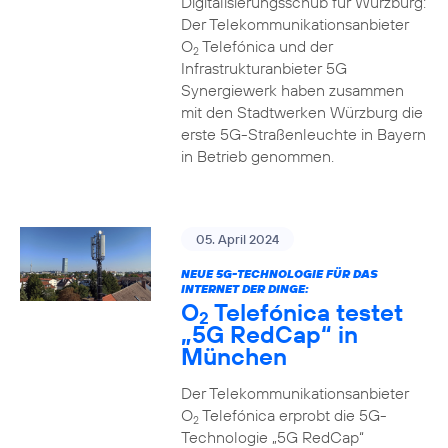
Digitalisierungsschub für Würzburg:
Der Telekommunikationsanbieter
O
Telefónica und der
2
Infrastrukturanbieter 5G
Synergiewerk haben zusammen
mit den Stadtwerken Würzburg die
erste 5G-Straßenleuchte in Bayern
in Betrieb genommen.
05. April 2024
NEUE 5G-TECHNOLOGIE FÜR DAS
INTERNET DER DINGE:
O
Telefónica testet
2
„5G RedCap“ in
München
Der Telekommunikationsanbieter
O
Telefónica erprobt die 5G-
2
Technologie „5G RedCap“