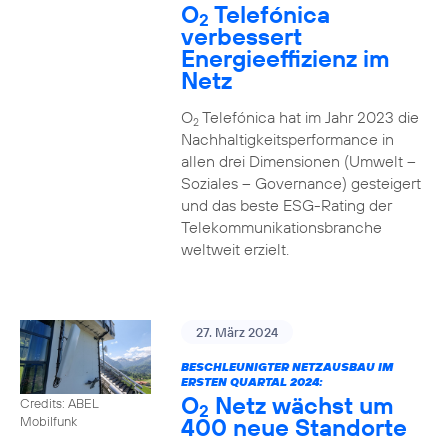
O
Telefónica
2
verbessert
Energieeffizienz im
Netz
O
Telefónica hat im Jahr 2023 die
2
Nachhaltigkeitsperformance in
allen drei Dimensionen (Umwelt –
Soziales – Governance) gesteigert
und das beste ESG-Rating der
Telekommunikationsbranche
weltweit erzielt.
27. März 2024
BESCHLEUNIGTER NETZAUSBAU IM
ERSTEN QUARTAL 2024:
O
Netz wächst um
Credits: ABEL
2
400 neue Standorte
Mobilfunk