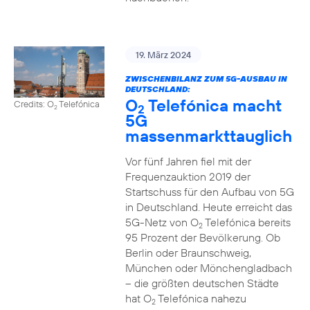
19. März 2024
ZWISCHENBILANZ ZUM 5G-AUSBAU IN
DEUTSCHLAND:
O
Telefónica macht
Credits: O
Telefónica
2
2
5G
massenmarkttauglich
Vor fünf Jahren fiel mit der
Frequenzauktion 2019 der
Startschuss für den Aufbau von 5G
in Deutschland. Heute erreicht das
5G-Netz von O
Telefónica bereits
2
95 Prozent der Bevölkerung. Ob
Berlin oder Braunschweig,
München oder Mönchengladbach
– die größten deutschen Städte
hat O
Telefónica nahezu
2