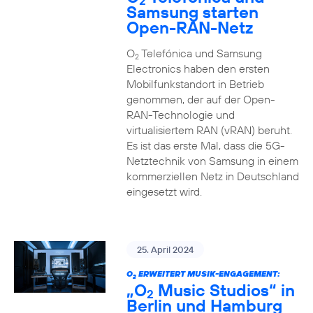
2
Samsung starten
Open-RAN-Netz
O
Telefónica und Samsung
2
Electronics haben den ersten
Mobilfunkstandort in Betrieb
genommen, der auf der Open-
RAN-Technologie und
virtualisiertem RAN (vRAN) beruht.
Es ist das erste Mal, dass die 5G-
Netztechnik von Samsung in einem
kommerziellen Netz in Deutschland
eingesetzt wird.
25. April 2024
O
ERWEITERT MUSIK-ENGAGEMENT:
2
„O
Music Studios“ in
2
Berlin und Hamburg