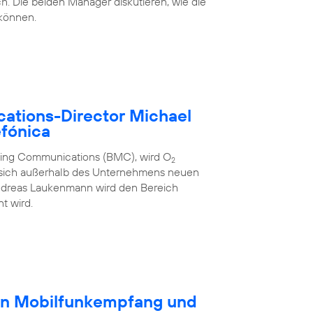
h. Die beiden Manager diskutieren, wie die
 können.
ations-Director Michael
fónica
eting Communications (BMC), wird O
2
 sich außerhalb des Unternehmens neuen
ndreas Laukenmann wird den Bereich
t wird.
en Mobilfunkempfang und