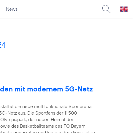
News
24
arden mit modernem 5G-Netz
stattet die neue multifunktionale Sportarena
-Netz aus. Die Sportfans der 11.500
 Olympiapark, der neuen Heimat der
owie des Basketballteams des FC Bayern
übertragungsraten und kurzen Reaktionszeiten,