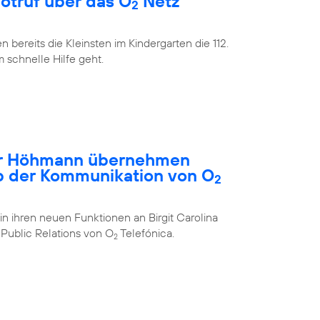
Notruf über das O
Netz
2
bereits die Kleinsten im Kindergarten die 112.
m schnelle Hilfe geht.
ar Höhmann übernehmen
b der Kommunikation von O
2
in ihren neuen Funktionen an Birgit Carolina
Public Relations von O
Telefónica.
2