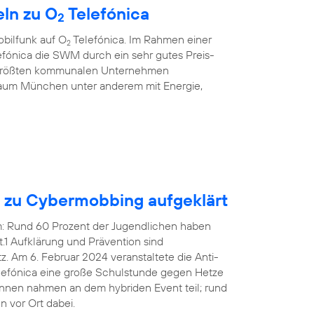
ln zu O
Telefónica
2
bilfunk auf O
Telefónica. Im Rahmen einer
2
fónica die SWM durch ein sehr gutes Preis-
r größten kommunalen Unternehmen
aum München unter anderem mit Energie,
n zu Cybermobbing aufgeklärt
em: Rund 60 Prozent der Jugendlichen haben
1 Aufklärung und Prävention sind
 Am 6. Februar 2024 veranstaltete die Anti-
efónica eine große Schulstunde gegen Hetze
innen nahmen an dem hybriden Event teil; rund
 vor Ort dabei.