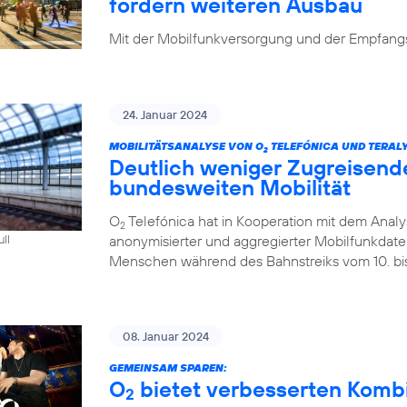
fordern weiteren Ausbau
Mit der Mobilfunkversorgung und der Empfangsq
24. Januar 2024
MOBILITÄTSANALYSE VON O
TELEFÓNICA UND TERALY
2
Deutlich weniger Zugreisend
bundesweiten Mobilität
O
Telefónica hat in Kooperation mit dem Analys
2
anonymisierter und aggregierter Mobilfunkdaten 
ull
Menschen während des Bahnstreiks vom 10. bis 
08. Januar 2024
GEMEINSAM SPAREN:
O
bietet verbesserten Kombi-
2