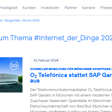
haltigkeit
Kunden
Investoren
Partner
Karriere
Presse
ws
Blogartikel
Archiv 2024
 zum Thema #Internet_der_Dinge 20
15. Februar 2024
SCHNELLER MOBILFUNK FÜR MÜNCHNER SPORTFANS:
O
Telefónica stattet SAP G
2
aus
Der Telekommunikationsanbieter O
Telefónica 
2
SAP Garden in München mit einem modernen 5G
Zuschauer fassenden Spielstätte im Münchner
Eishockeymannschaft von Red Bull München s
München, profitieren künftig von hohen Daten