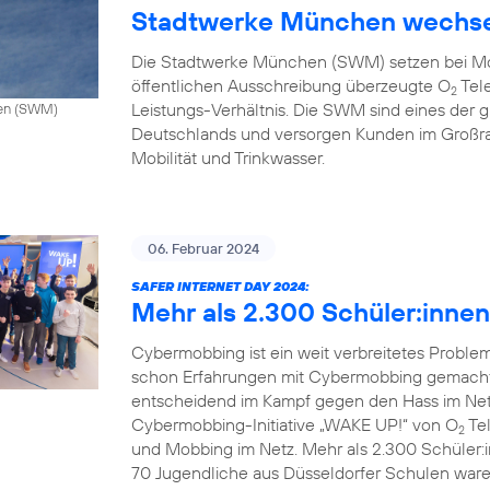
Stadtwerke München wechse
Die Stadtwerke München (SWM) setzen bei Mo
öffentlichen Ausschreibung überzeugte O
Tele
2
Leistungs-Verhältnis. Die SWM sind eines de
hen (SWM)
Deutschlands und versorgen Kunden im Großr
Mobilität und Trinkwasser.
06. Februar 2024
SAFER INTERNET DAY 2024:
Mehr als 2.300 Schüler:inne
Cybermobbing ist ein weit verbreitetes Probl
schon Erfahrungen mit Cybermobbing gemacht.
entscheidend im Kampf gegen den Hass im Netz.
Cybermobbing-Initiative „WAKE UP!“ von O
Tel
2
und Mobbing im Netz. Mehr als 2.300 Schüler:
70 Jugendliche aus Düsseldorfer Schulen waren