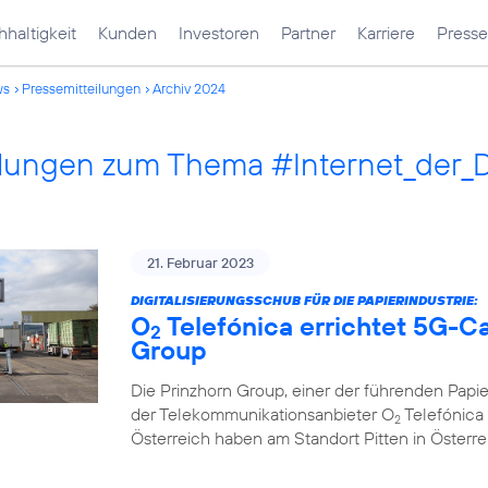
haltigkeit
Kunden
Investoren
Partner
Karriere
Presse
ws
Pressemitteilungen
Archiv 2024
ilungen zum Thema #Internet_der_
21. Februar 2023
DIGITALISIERUNGSSCHUB FÜR DIE PAPIERINDUSTRIE:
O
Telefónica errichtet 5G-C
2
Group
Die Prinzhorn Group, einer der führenden Papi
der Telekommunikationsanbieter O
Telefónica 
2
Österreich haben am Standort Pitten in Österr