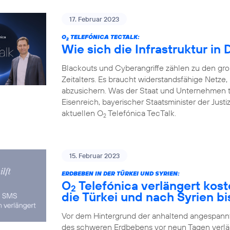
17. Februar 2023
O
TELEFÓNICA TECTALK:
2
Wie sich die Infrastruktur in
Blackouts und Cyberangriffe zählen zu den gr
Zeitalters. Es braucht widerstandsfähige Netz
abzusichern. Was der Staat und Unternehmen 
Eisenreich, bayerischer Staatsminister der Justi
aktuellen O
Telefónica TecTalk.
2
15. Februar 2023
ERDBEBEN IN DER TÜRKEI UND SYRIEN:
O
Telefónica verlängert kos
2
die Türkei und nach Syrien bi
Vor dem Hintergrund der anhaltend angespannte
des schweren Erdbebens vor neun Tagen verlä