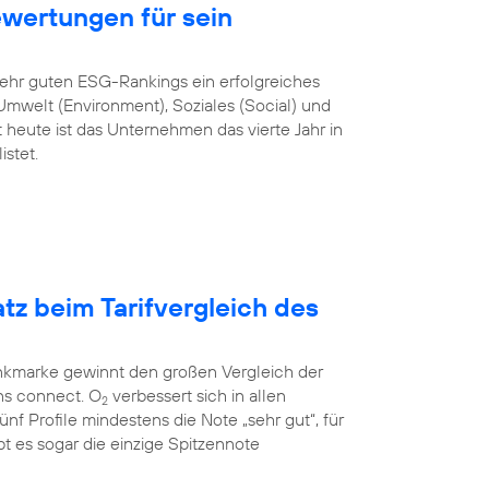
ewertungen für sein
sehr guten ESG-Rankings ein erfolgreiches
mwelt (Environment), Soziales (Social) und
heute ist das Unternehmen das vierte Jahr in
stet.
atz beim Tarifvergleich des
unkmarke gewinnt den großen Vergleich der
ns connect. O
verbessert sich in allen
2
 fünf Profile mindestens die Note „sehr gut“, für
t es sogar die einzige Spitzennote