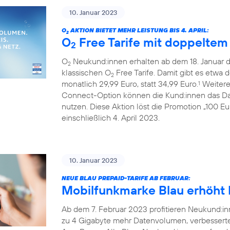
10. Januar 2023
O
AKTION BIETET MEHR LEISTUNG BIS 4. APRIL:
2
O
Free Tarife mit doppelte
2
O
Neukund:innen erhalten ab dem 18. Januar 
2
klassischen O
Free Tarife. Damit gibt es etwa 
2
monatlich 29,99 Euro, statt 34,99 Euro.
Weiterer
1
Connect-Option können die Kund:innen das Da
nutzen. Diese Aktion löst die Promotion „100 E
einschließlich 4. April 2023.
10. Januar 2023
NEUE BLAU PREPAID-TARIFE AB FEBRUAR:
Mobilfunkmarke Blau erhöht L
Ab dem 7. Februar 2023 profitieren Neukund:inn
zu 4 Gigabyte mehr Datenvolumen, verbessert