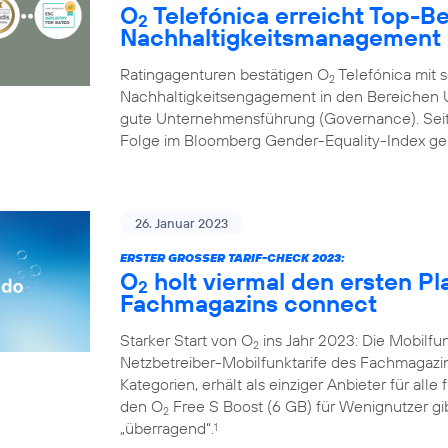
O
Telefónica erreicht Top-B
2
Nachhaltigkeitsmanagement
Ratingagenturen bestätigen O
Telefónica mit 
2
Nachhaltigkeitsengagement in den Bereichen U
gute Unternehmensführung (Governance). Seit 
Folge im Bloomberg Gender-Equality-Index geli
26. Januar 2023
ERSTER GROSSER TARIF-CHECK 2023:
O
holt viermal den ersten Pl
2
Fachmagazins connect
Starker Start von O
ins Jahr 2023: Die Mobilf
2
Netzbetreiber-Mobilfunktarife des Fachmagazi
Kategorien, erhält als einziger Anbieter für alle
den O
Free S Boost (6 GB) für Wenignutzer gib
2
„überragend“.
1