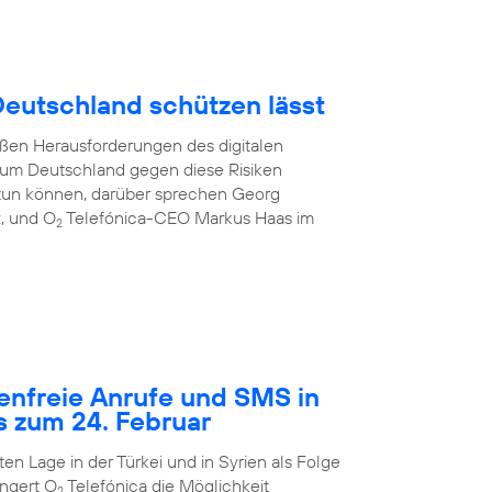
 Deutschland schützen lässt
oßen Herausforderungen des digitalen
e, um Deutschland gegen diese Risiken
tun können, darüber sprechen Georg
z, und O
Telefónica-CEO Markus Haas im
2
tenfreie Anrufe und SMS in
s zum 24. Februar
n Lage in der Türkei und in Syrien als Folge
ngert O
Telefónica die Möglichkeit
2