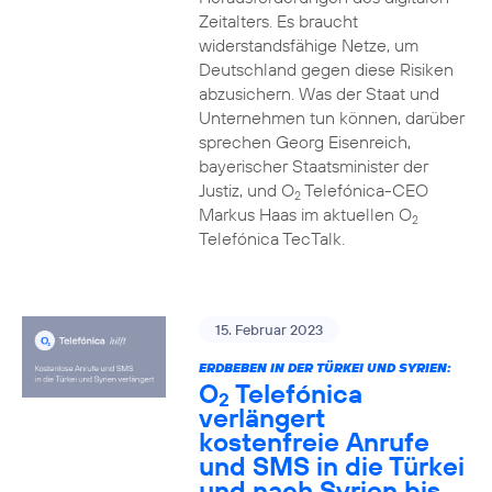
Zeitalters. Es braucht
widerstandsfähige Netze, um
Deutschland gegen diese Risiken
abzusichern. Was der Staat und
Unternehmen tun können, darüber
sprechen Georg Eisenreich,
bayerischer Staatsminister der
Justiz, und O
Telefónica-CEO
2
Markus Haas im aktuellen O
2
Telefónica TecTalk.
15. Februar 2023
ERDBEBEN IN DER TÜRKEI UND SYRIEN:
O
Telefónica
2
verlängert
kostenfreie Anrufe
und SMS in die Türkei
und nach Syrien bis