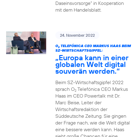
Daseinsvorsorge“ in Kooperation
mit dem Handelsblatt.
24. November 2022
O
TELEFÓNICA CEO MARKUS HAAS BEIM
2
SZ-WIRTSCHAFTSGIPFEL:
„Europa kann in einer
globalen Welt digital
souverän werden.“
Beim SZ-Wirtschaftsgipfel 2022
sprach O
Telefónica CEO Markus
2
Haas im CEO Powertalk mit Dr.
Marc Beise, Leiter der
Wirtschaftsredaktion der
Süddeutsche Zeitung. Sie gingen
der Frage nach, wie die Welt digital
eine bessere werden kann. Haas
sieht große Chancen für eine