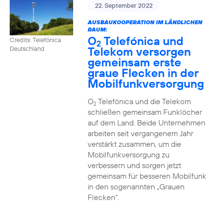
22. September 2022
AUSBAUKOOPERATION IM LÄNDLICHEN
RAUM:
O
Telefónica und
Credits: Telefónica
2
Telekom versorgen
Deutschland
gemeinsam erste
graue Flecken in der
Mobilfunkversorgung
O
Telefónica und die Telekom
2
schließen gemeinsam Funklöcher
auf dem Land. Beide Unternehmen
arbeiten seit vergangenem Jahr
verstärkt zusammen, um die
Mobilfunkversorgung zu
verbessern und sorgen jetzt
gemeinsam für besseren Mobilfunk
in den sogenannten „Grauen
Flecken“.