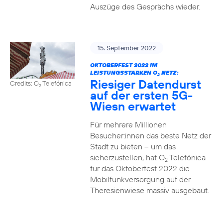
Auszüge des Gesprächs wieder.
15. September 2022
OKTOBERFEST 2022 IM
LEISTUNGSSTARKEN O
NETZ:
2
Riesiger Datendurst
Credits: O
Telefónica
2
auf der ersten 5G-
Wiesn erwartet
Für mehrere Millionen
Besucher:innen das beste Netz der
Stadt zu bieten – um das
sicherzustellen, hat O
Telefónica
2
für das Oktoberfest 2022 die
Mobilfunkversorgung auf der
Theresienwiese massiv ausgebaut.