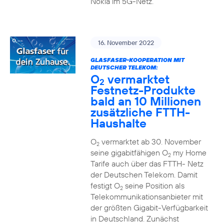
Nokia im 5G-Netz.
16. November 2022
GLASFASER-KOOPERATION MIT
DEUTSCHER TELEKOM:
O
vermarktet
2
Festnetz-Produkte
bald an 10 Millionen
zusätzliche FTTH-
Haushalte
O
vermarktet ab 30. November
2
seine gigabitfähigen O
my Home
2
Tarife auch über das FTTH- Netz
der Deutschen Telekom. Damit
festigt O
seine Position als
2
Telekommunikationsanbieter mit
der größten Gigabit-Verfügbarkeit
in Deutschland. Zunächst