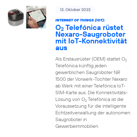
12. Oktober 2022
INTERNET OF THINGS (IOT):
O
Telefónica rüstet
2
Nexaro-Saugroboter
mit IoT-Konnektivität
aus
Als Erstausrüster (OEM) stattet O
2
Telefónica künftig jeden
gewerblichen Saugroboter NR
1500 der Vorwerk-Tochter Nexaro
ab Werk mit einer Telefónica IoT-
SIM-Karte aus. Die Konnektivitäts-
Lösung von O
Telefónica ist die
2
Voraussetzung für die intelligente
Echtzeitverwaltung der autonomen
Saugroboter in
Gewerbeimmobilien.