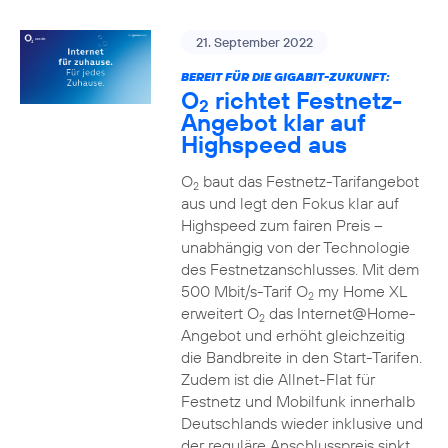
21. September 2022
BEREIT FÜR DIE GIGABIT-ZUKUNFT:
O
richtet Festnetz-
2
Angebot klar auf
Highspeed aus
O
baut das Festnetz-Tarifangebot
2
aus und legt den Fokus klar auf
Highspeed zum fairen Preis –
unabhängig von der Technologie
des Festnetzanschlusses. Mit dem
500 Mbit/s-Tarif O
my Home XL
2
erweitert O
das Internet@Home-
2
Angebot und erhöht gleichzeitig
die Bandbreite in den Start-Tarifen.
Zudem ist die Allnet-Flat für
Festnetz und Mobilfunk innerhalb
Deutschlands wieder inklusive und
der reguläre Anschlusspreis sinkt.