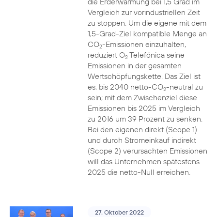
die Erderwärmung bei 1,5 Grad im
Vergleich zur vorindustriellen Zeit
zu stoppen. Um die eigene mit dem
1,5-Grad-Ziel kompatible Menge an
CO
-Emissionen einzuhalten,
2
reduziert O
Telefónica seine
2
Emissionen in der gesamten
Wertschöpfungskette. Das Ziel ist
es, bis 2040 netto-CO
-neutral zu
2
sein; mit dem Zwischenziel diese
Emissionen bis 2025 im Vergleich
zu 2016 um 39 Prozent zu senken.
Bei den eigenen direkt (Scope 1)
und durch Stromeinkauf indirekt
(Scope 2) verursachten Emissionen
will das Unternehmen spätestens
2025 die netto-Null erreichen.
27. Oktober 2022