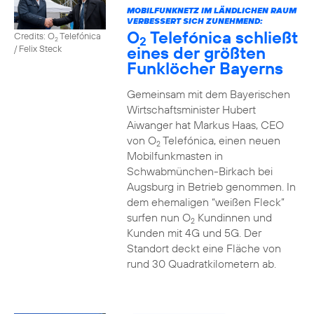
MOBILFUNKNETZ IM LÄNDLICHEN RAUM
VERBESSERT SICH ZUNEHMEND:
O
Telefónica schließt
Credits: O
Telefónica
2
2
eines der größten
/ Felix Steck
Funklöcher Bayerns
Gemeinsam mit dem Bayerischen
Wirtschaftsminister Hubert
Aiwanger hat Markus Haas, CEO
von O
Telefónica, einen neuen
2
Mobilfunkmasten in
Schwabmünchen-Birkach bei
Augsburg in Betrieb genommen. In
dem ehemaligen “weißen Fleck”
surfen nun O
Kundinnen und
2
Kunden mit 4G und 5G. Der
Standort deckt eine Fläche von
rund 30 Quadratkilometern ab.