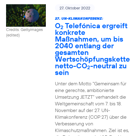
27. Oktober 2022
27. UN-KLIMAKONFERENZ:
O
Telefónica ergreift
2
Credits: Gettyimages
konkrete
(edited)
Maßnahmen, um bis
2040 entlang der
gesamten
Wertschöpfungskette
netto-CO
-neutral zu
2
sein
Unter dem Motto "Gemeinsam für
eine gerechte, ambitionierte
Umsetzung JETZT" verhandelt die
Weltgemeinschaft vom 7. bis 18.
November auf der 27. UN-
Klimakonferenz (COP 27) über die
Verbesserung von
Klimaschutzmaßnahmen. Ziel ist es,