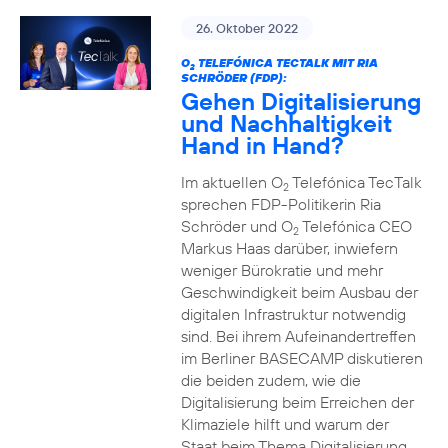
26. Oktober 2022
O
TELEFÓNICA TECTALK MIT RIA
2
SCHRÖDER (FDP):
Gehen Digitalisierung
und Nachhaltigkeit
Hand in Hand?
Im aktuellen O
Telefónica TecTalk
2
sprechen FDP-Politikerin Ria
Schröder und O
Telefónica CEO
2
Markus Haas darüber, inwiefern
weniger Bürokratie und mehr
Geschwindigkeit beim Ausbau der
digitalen Infrastruktur notwendig
sind. Bei ihrem Aufeinandertreffen
im Berliner BASECAMP diskutieren
die beiden zudem, wie die
Digitalisierung beim Erreichen der
Klimaziele hilft und warum der
Staat beim Thema Digitalisierung