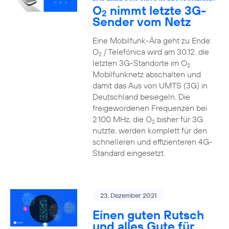
O
nimmt letzte 3G-
2
Sender vom Netz
Eine Mobilfunk-Ära geht zu Ende:
O
/ Telefónica wird am 30.12. die
2
letzten 3G-Standorte im O
2
Mobilfunknetz abschalten und
damit das Aus von UMTS (3G) in
Deutschland besiegeln. Die
freigewordenen Frequenzen bei
2.100 MHz, die O
bisher für 3G
2
nutzte, werden komplett für den
schnelleren und effizienteren 4G-
Standard eingesetzt.
23. Dezember 2021
Einen guten Rutsch
und alles Gute für