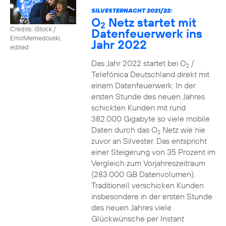
SILVESTERNACHT 2021/22:
O
Netz startet mit
2
Credits: iStock /
Datenfeuerwerk ins
EmirMemedovski,
Jahr 2022
edited
Das Jahr 2022 startet bei O
/
2
Telefónica Deutschland direkt mit
einem Datenfeuerwerk: In der
ersten Stunde des neuen Jahres
schickten Kunden mit rund
382.000 Gigabyte so viele mobile
Daten durch das O
Netz wie nie
2
zuvor an Silvester. Das entspricht
einer Steigerung von 35 Prozent im
Vergleich zum Vorjahreszeitraum
(283.000 GB Datenvolumen).
Traditionell verschicken Kunden
insbesondere in der ersten Stunde
des neuen Jahres viele
Glückwünsche per Instant