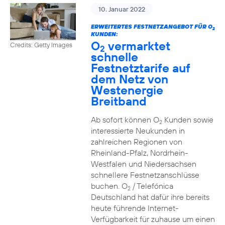
10. Januar 2022
ERWEITERTES FESTNETZANGEBOT FÜR O
2
KUNDEN:
O
vermarktet
Credits: Getty Images
2
schnelle
Festnetztarife auf
dem Netz von
Westenergie
Breitband
Ab sofort können O
Kunden sowie
2
interessierte Neukunden in
zahlreichen Regionen von
Rheinland-Pfalz, Nordrhein-
Westfalen und Niedersachsen
schnellere Festnetzanschlüsse
buchen. O
/ Telefónica
2
Deutschland hat dafür ihre bereits
heute führende Internet-
Verfügbarkeit für zuhause um einen