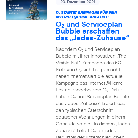
20. Dezember 2021
O
STARTET KAMPAGNE FÜR SEIN
2
INTERNET@HOME-ANGEBOT:
O
und Serviceplan
2
Bubble erschaffen
das „Jedes-Zuhause“
Nachdem O
und Serviceplan
2
Bubble mit ihrer innovativen „The
Visible Net“-Kampagne das 5G-
Netz von O
sichtbar gemacht
2
haben, thematisiert die aktuelle
Kampagne das Internet@Home-
Festnetzangebot von O
: Dafür
2
haben O
und Serviceplan Bubble
2
das „Jedes-Zuhause“ kreiert, das
den typischen Querschnitt
deutscher Wohnungen in einem
Gebäude vereint. In diesem „Jedes-
Zuhause” liefert O
für jedes
2
Bedürfnis der unterschiedlichen