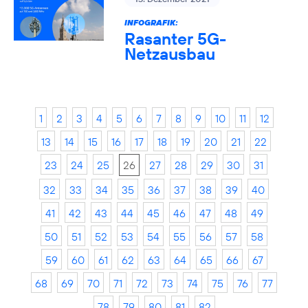
INFOGRAFIK:
Rasanter 5G-
Netzausbau
1
2
3
4
5
6
7
8
9
10
11
12
13
14
15
16
17
18
19
20
21
22
23
24
25
26
27
28
29
30
31
32
33
34
35
36
37
38
39
40
41
42
43
44
45
46
47
48
49
50
51
52
53
54
55
56
57
58
59
60
61
62
63
64
65
66
67
68
69
70
71
72
73
74
75
76
77
78
79
80
81
82