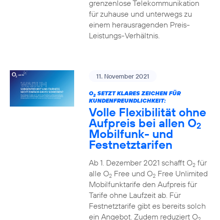
grenzenlose Telekommunikation
für zuhause und unterwegs zu
einem herausragenden Preis-
Leistungs-Verhältnis.
11. November 2021
O
SETZT KLARES ZEICHEN FÜR
2
KUNDENFREUNDLICHKEIT:
Volle Flexibilität ohne
Aufpreis bei allen O
2
Mobilfunk- und
Festnetztarifen
Ab 1. Dezember 2021 schafft O
für
2
alle O
Free und O
Free Unlimited
2
2
Mobilfunktarife den Aufpreis für
Tarife ohne Laufzeit ab. Für
Festnetztarife gibt es bereits solch
ein Angebot. Zudem reduziert O
2