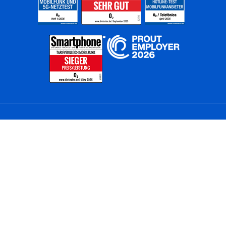
Home
Unternehmen
Netze
Nachhaltigkeit
Kunden
Investoren
Partner
Karriere
Presse
News
Privatkunden
Geschäftskunden
Worldwide