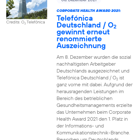
CORPORATE HEALTH AWARD 2021:
Telefónica
Credits: O
Telefónica
Deutschland / O
2
2
gewinnt erneut
renommierte
Auszeichnung
Am 8. Dezember wurden die sozial
nachhaltigsten Arbeitgeber
Deutschlands ausgezeichnet und
Telefónica Deutschland / O
ist
2
ganz vorne mit dabei. Aufgrund der
herausragenden Leistungen im
Bereich des betrieblichen
Gesundheitsmanagements erzielte
das Unternehmen beim Corporate
Health Award 2021 den 1. Platz in
der Informations- und
Kommunikationstechnik-Branche.
Beworben um Deutschlands