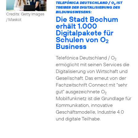
TELEFÓNICA DEUTSCHLAND / O
IST
2
TREIBER DER DIGITALISIERUNG DES
BILDUNGSWESENS:
Credits: Getty Images
Die Stadt Bochum
/ Maskot
erhält 1.000
Digitalpakete für
Schulen von O
2
Business
Telefónica Deutschland / O
2
ermöglicht mit seinen Services die
Digitalisierung von Wirtschaft und
Gesellschaft. Das erneut von der
Fachzeitschrift Connect mit “sehr
gut” ausgezeichnete O
2
Mobilfunknetz ist die Grundlage für
Kommunikation, innovative
Geschäftsmodelle, Industrie 4.0
und digitale Teilhabe.