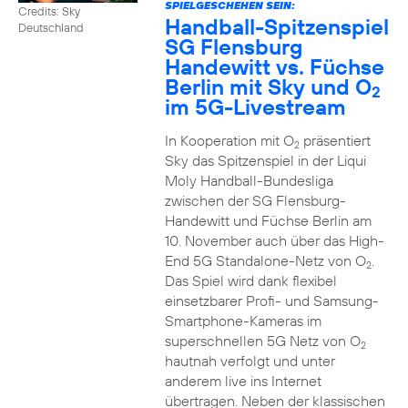
SPIELGESCHEHEN SEIN:
Credits: Sky
Handball-Spitzenspiel
Deutschland
SG Flensburg
Handewitt vs. Füchse
Berlin mit Sky und O
2
im 5G-Livestream
In Kooperation mit O
präsentiert
2
Sky das Spitzenspiel in der Liqui
Moly Handball-Bundesliga
zwischen der SG Flensburg-
Handewitt und Füchse Berlin am
10. November auch über das High-
End 5G Standalone-Netz von O
.
2
Das Spiel wird dank flexibel
einsetzbarer Profi- und Samsung-
Smartphone-Kameras im
superschnellen 5G Netz von O
2
hautnah verfolgt und unter
anderem live ins Internet
übertragen. Neben der klassischen