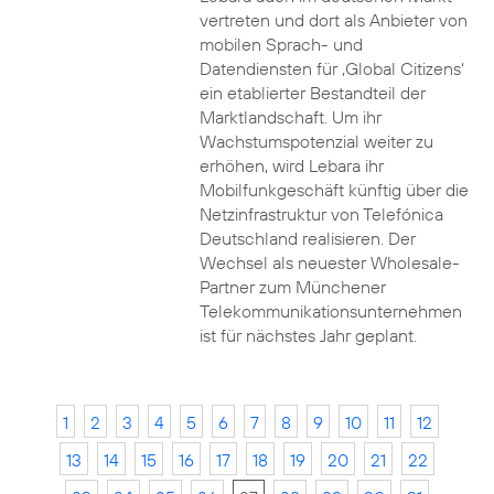
vertreten und dort als Anbieter von
mobilen Sprach- und
Datendiensten für ‚Global Citizens‘
ein etablierter Bestandteil der
Marktlandschaft. Um ihr
Wachstumspotenzial weiter zu
erhöhen, wird Lebara ihr
Mobilfunkgeschäft künftig über die
Netzinfrastruktur von Telefónica
Deutschland realisieren. Der
Wechsel als neuester Wholesale-
Partner zum Münchener
Telekommunikationsunternehmen
ist für nächstes Jahr geplant.
1
2
3
4
5
6
7
8
9
10
11
12
13
14
15
16
17
18
19
20
21
22