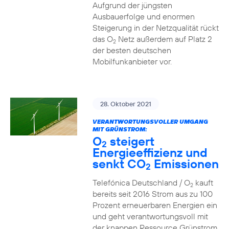
Aufgrund der jüngsten
Ausbauerfolge und enormen
Steigerung in der Netzqualität rückt
das O
Netz außerdem auf Platz 2
2
der besten deutschen
Mobilfunkanbieter vor.
28. Oktober 2021
VERANTWORTUNGSVOLLER UMGANG
MIT GRÜNSTROM:
O
steigert
2
Energieeffizienz und
senkt CO
Emissionen
2
Telefónica Deutschland / O
kauft
2
bereits seit 2016 Strom aus zu 100
Prozent erneuerbaren Energien ein
und geht verantwortungsvoll mit
der knappen Ressource Grünstrom