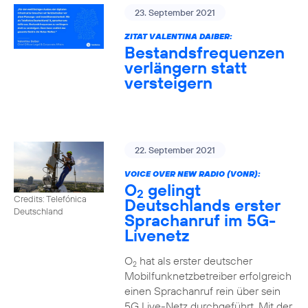
23. September 2021
ZITAT VALENTINA DAIBER:
Bestandsfrequenzen
verlängern statt
versteigern
22. September 2021
VOICE OVER NEW RADIO (VONR):
O
gelingt
2
Credits: Telefónica
Deutschlands erster
Deutschland
Sprachanruf im 5G-
Livenetz
O
hat als erster deutscher
2
Mobilfunknetzbetreiber erfolgreich
einen Sprachanruf rein über sein
5G Live-Netz durchgeführt. Mit der