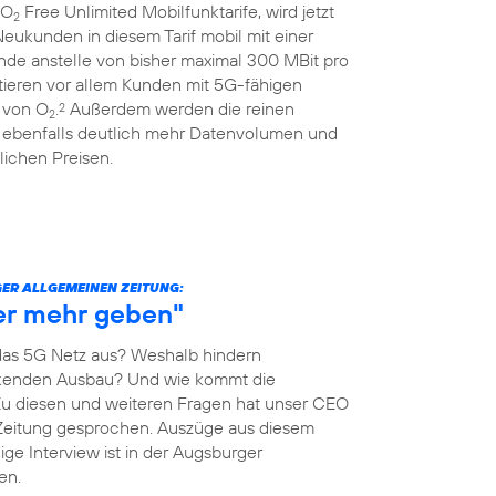
 O
Free Unlimited Mobilfunktarife, wird jetzt
2
eukunden in diesem Tarif mobil mit einer
nde anstelle von bisher maximal 300 MBit pro
itieren vor allem Kunden mit 5G-fähigen
 von O
.
Außerdem werden die reinen
2
2
 ebenfalls deutlich mehr Datenvolumen und
ichen Preisen.
ER ALLGEMEINEN ZEITUNG:
her mehr geben"
as 5G Netz aus? Weshalb hindern
kenden Ausbau? Und wie kommt die
Zu diesen und weiteren Fragen hat unser CEO
Zeitung gesprochen. Auszüge aus diesem
ige Interview ist in der Augsburger
en.