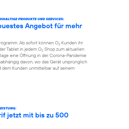
ACHHALTIGE PRODUKTE UND SERVICES:
euestes Angebot für mehr
Programm. Ab sofort können O
Kunden ihr
2
er Tablet in jedem O
Shop zum aktuellen
2
nzlage eine Öffnung in der Corona-Pandemie
unabhängig davon, wo das Gerät ursprünglich
rd dem Kunden unmittelbar auf seinem
EISTUNG:
f jetzt mit bis zu 500