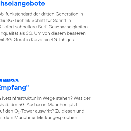
chselangebote
ilfunkstandard der dritten Generation in
e 3G-Technik Schritt für Schritt in
liefert schnellere Surf-Geschwindigkeiten,
chqualität als 3G. Um von diesem besseren
mit 3G-Gerät in Kürze ein 4G-fähiges
R MERKUR:
-Empfang"
 Netzinfrastruktur im Wege stehen? Was der
shalb der 5G-Ausbau in München jetzt
auf den O
-Tower auswirkt? Zu diesen und
2
mit dem Münchner Merkur gesprochen.