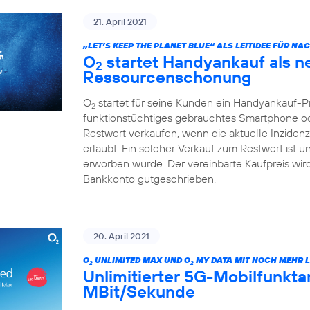
21. April 2021
„LET’S KEEP THE PLANET BLUE“ ALS LEITIDEE FÜR N
O
startet Handyankauf als n
2
Ressourcenschonung
O
startet für seine Kunden ein Handyankauf-
2
funktionstüchtiges gebrauchtes Smartphone od
Restwert verkaufen, wenn die aktuelle Inzide
erlaubt. Ein solcher Verkauf zum Restwert ist 
erworben wurde. Der vereinbarte Kaufpreis wi
Bankkonto gutgeschrieben.
20. April 2021
O
UNLIMITED MAX UND O
MY DATA MIT NOCH MEHR L
2
2
Unlimitierter 5G-Mobilfunktari
MBit/Sekunde