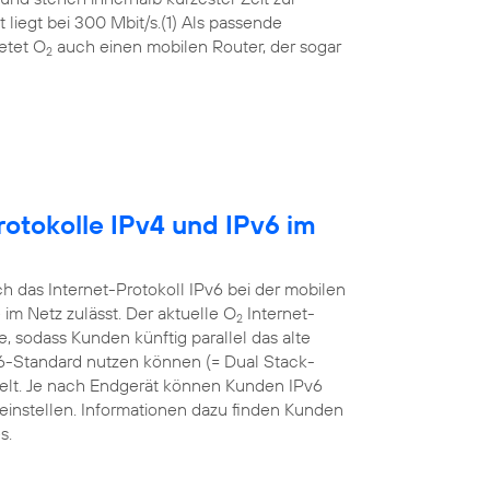
liegt bei 300 Mbit/s.(1) Als passende
etet O
auch einen mobilen Router, der sogar
2
otokolle IPv4 und IPv6 im
 das Internet-Protokoll IPv6 bei der mobilen
m Netz zulässt. Der aktuelle O
Internet-
2
sodass Kunden künftig parallel das alte
v6-Standard nutzen können (= Dual Stack-
ielt. Je nach Endgerät können Kunden IPv6
einstellen. Informationen dazu finden Kunden
s.