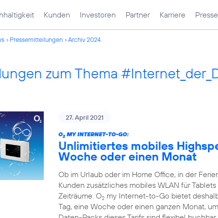
haltigkeit
Kunden
Investoren
Partner
Karriere
Presse
ws
Pressemitteilungen
Archiv 2024
ilungen zum Thema #Internet_der_
27. April 2021
O
MY INTERNET-TO-GO:
2
Unlimitiertes mobiles Highsp
Woche oder einen Monat
Ob im Urlaub oder im Home Office, in der Fer
Kunden zusätzliches mobiles WLAN für Tablets 
Zeiträume. O
my Internet-to-Go bietet deshalb 
2
Tag, eine Woche oder einen ganzen Monat, um 
Daten-Packs dieses Tarifs sind flexibel buchbar