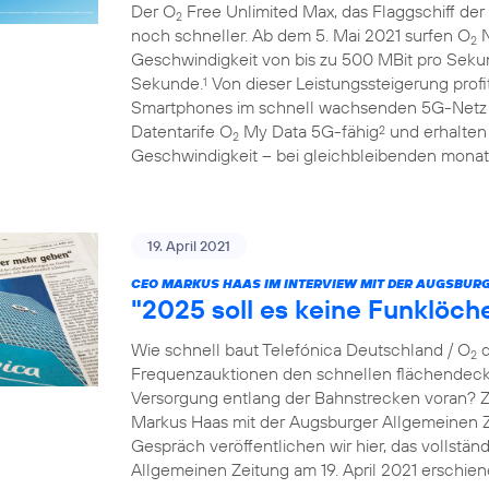
Der O
Free Unlimited Max, das Flaggschiff der
2
noch schneller. Ab dem 5. Mai 2021 surfen O
N
2
Geschwindigkeit von bis zu 500 MBit pro Seku
Sekunde.
Von dieser Leistungssteigerung prof
1
Smartphones im schnell wachsenden 5G-Netz
Datentarife O
My Data 5G-fähig
und erhalten
2
2
Geschwindigkeit – bei gleichbleibenden monatl
19. April 2021
CEO MARKUS HAAS IM INTERVIEW MIT DER AUGSBURG
"2025 soll es keine Funklöc
Wie schnell baut Telefónica Deutschland / O
d
2
Frequenzauktionen den schnellen flächendec
Versorgung entlang der Bahnstrecken voran? 
Markus Haas mit der Augsburger Allgemeinen 
Gespräch veröffentlichen wir hier, das vollständ
Allgemeinen Zeitung am 19. April 2021 erschien