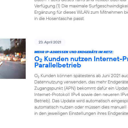
Verfügung.(1) Die maximale Surfgeschwindigkeit 
Ergänzung für dieses WLAN zum Mitnehmen bi
in die Hosentasche passt.
23. April 2021
MEHR IP-ADRESSEN UND ENDGERÄTE IM NETZ:
O
Kunden nutzen Internet-Pr
2
Parallelbetrieb
O
Kunden können spätestens ab Juni 2021 auch
2
Datennutzung verwenden, das mehr Endgeräte i
Zugangspunkt (APN) bekommt dafür ein Update, 
Internet-Protokoll IPv4 sowie den neueren IP
Betrieb). Das Update wird automatisch eingesp
automatisch nutzen oder müssen dies manuell 
in den jeweiligen Einstellungen ihres Endgeräte