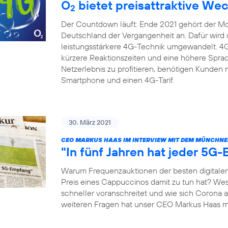
O
bietet preisattraktive We
2
Der Countdown läuft: Ende 2021 gehört der Mob
Deutschland der Vergangenheit an. Dafür wird di
leistungsstärkere 4G-Technik umgewandelt. 4G 
kürzere Reaktionszeiten und eine höhere Spra
Netzerlebnis zu profitieren, benötigen Kunden 
Smartphone und einen 4G-Tarif.
30. März 2021
CEO MARKUS HAAS IM INTERVIEW MIT DEM MÜNCHNE
"In fünf Jahren hat jeder 5G
Warum Frequenzauktionen der besten digitalen
Preis eines Cappuccinos damit zu tun hat? We
schneller voranschreitet und wie sich Corona 
weiteren Fragen hat unser CEO Markus Haas 