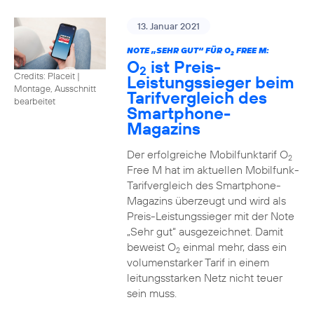
13. Januar 2021
NOTE „SEHR GUT“ FÜR O
FREE M:
2
O
ist Preis-
2
Credits: Placeit
|
Leistungssieger beim
Montage, Ausschnitt
Tarifvergleich des
bearbeitet
Smartphone-
Magazins
Der erfolgreiche Mobilfunktarif O
2
Free M hat im aktuellen Mobilfunk-
Tarifvergleich des Smartphone-
Magazins überzeugt und wird als
Preis-Leistungssieger mit der Note
„Sehr gut“ ausgezeichnet. Damit
beweist O
einmal mehr, dass ein
2
volumenstarker Tarif in einem
leitungsstarken Netz nicht teuer
sein muss.