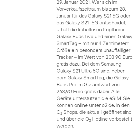
29. Januar 2021. Wer sich im
Vorverkaufszeitraum bis zum 28.
Januar für das Galaxy S21 5G oder
das Galaxy S21+5G entscheidet,
erhält die kabellosen Kopfhörer
Galaxy Buds Live und einen Galaxy
SmartTag – mit nur 4 Zentimetern
Größe ein besonders unauffälliger
Tracker – im Wert von 203,90 Euro
gratis dazu. Bei dem Samsung
Galaxy S21 Ultra 5G sind, neben
dem Galaxy SmartTag, die Galaxy
Buds Pro im Gesamtwert von
263,90 Euro gratis dabei. Alle
Geräte unterstützen die eSIM. Sie
können online unter o2.de, in den
O
Shops, die aktuell geöffnet sind,
2
und über die O
Hotline vorbestellt
2
werden.