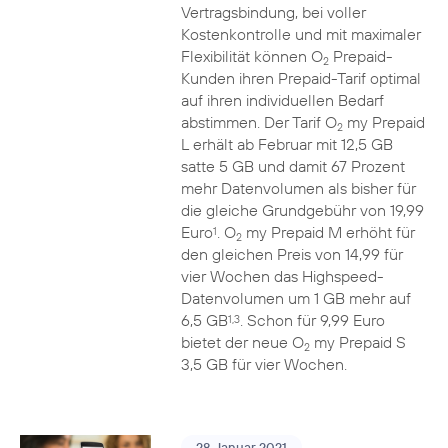
Vertragsbindung, bei voller
Kostenkontrolle und mit maximaler
Flexibilität können O
Prepaid-
2
Kunden ihren Prepaid-Tarif optimal
auf ihren individuellen Bedarf
abstimmen. Der Tarif O
my Prepaid
2
L erhält ab Februar mit 12,5 GB
satte 5 GB und damit 67 Prozent
mehr Datenvolumen als bisher für
die gleiche Grundgebühr von 19,99
Euro
. O
my Prepaid M erhöht für
1
2
den gleichen Preis von 14,99 für
vier Wochen das Highspeed-
Datenvolumen um 1 GB mehr auf
6,5 GB
. Schon für 9,99 Euro
1,3
bietet der neue O
my Prepaid S
2
3,5 GB für vier Wochen.
28. Januar 2021