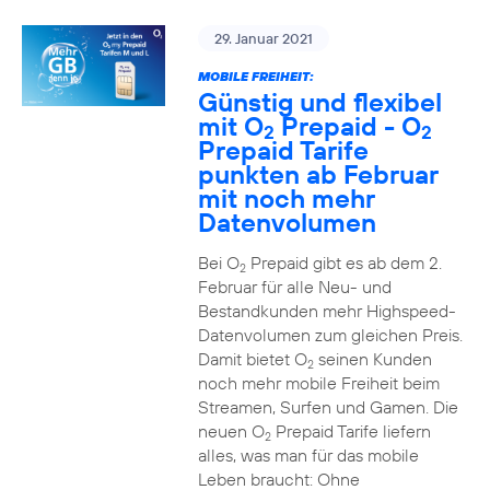
29. Januar 2021
MOBILE FREIHEIT:
Günstig und flexibel
mit O
Prepaid - O
2
2
Prepaid Tarife
punkten ab Februar
mit noch mehr
Datenvolumen
Bei O
Prepaid gibt es ab dem 2.
2
Februar für alle Neu- und
Bestandkunden mehr Highspeed-
Datenvolumen zum gleichen Preis.
Damit bietet O
seinen Kunden
2
noch mehr mobile Freiheit beim
Streamen, Surfen und Gamen. Die
neuen O
Prepaid Tarife liefern
2
alles, was man für das mobile
Leben braucht: Ohne