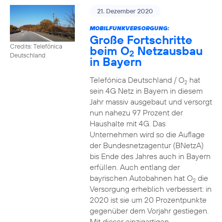
21. Dezember 2020
MOBILFUNKVERSORGUNG:
Große Fortschritte
Credits: Telefónica
beim O
Netzausbau
2
Deutschland
in Bayern
Telefónica Deutschland / O
hat
2
sein 4G Netz in Bayern in diesem
Jahr massiv ausgebaut und versorgt
nun nahezu 97 Prozent der
Haushalte mit 4G. Das
Unternehmen wird so die Auflage
der Bundesnetzagentur (BNetzA)
bis Ende des Jahres auch in Bayern
erfüllen. Auch entlang der
bayrischen Autobahnen hat O
die
2
Versorgung erheblich verbessert: in
2020 ist sie um 20 Prozentpunkte
gegenüber dem Vorjahr gestiegen.
Mit dieser einzigartigen