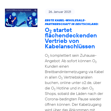
26. Januar 2021
ERSTE KABEL-WHOLESALE-
PARTNERSCHAFT IN DEUTSCHLAND:
O
startet
2
flächendeckenden
Vertrieb von
Kabelanschlüssen
O
komplettiert sein Zuhause-
2
Angebot: Ab sofort können O
2
Kunden einen
Breitbandinternetzugang via Kabel
in allen O
Vertriebskanälen
2
buchen, online unter o2.de, über
die O
Hotline und in den O
2
2
Shops, sobald die Läden nach der
Corona-bedingten Pause wieder
öffnen können. Der Kabelzugang
wird über das Abkommen mit