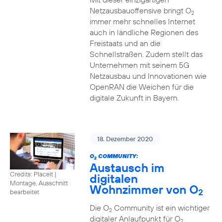
Netzausbauoffensive bringt O
2
immer mehr schnelles Internet
auch in ländliche Regionen des
Freistaats und an die
Schnellstraßen. Zudem stellt das
Unternehmen mit seinem 5G
Netzausbau und Innovationen wie
OpenRAN die Weichen für die
digitale Zukunft in Bayern.
18. Dezember 2020
O
COMMUNITY:
2
Austausch im
Credits: Placeit
|
digitalen
Montage, Ausschnitt
Wohnzimmer von O
2
bearbeitet
Die O
Community ist ein wichtiger
2
digitaler Anlaufpunkt für O
2