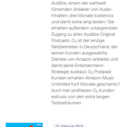
Audible, einem der weltweit
führenden Anbieter von Audio-
Inhalten, drei Monate kostenlos
und damit extra lang testen.
Sie
1
erhalten außerdem unbegrenzten
Zugang zu allen Audible Original
Podcasts. O
ist der einzige
2
Netzbetreiber in Deutschland, der
seinen Kunden ausgewählte
Dienste von Amazon anbietet und
damit seine Entertainment-
Strategie ausbaut. O
Postpaid
2
Kunden erhalten Amazon Music
Unlimited fünf Monate geschenkt.
2
Auch hier profitieren O
Kunden
2
exklusiv von den extra langen
Testzeiträumen.
01. Februar 2021