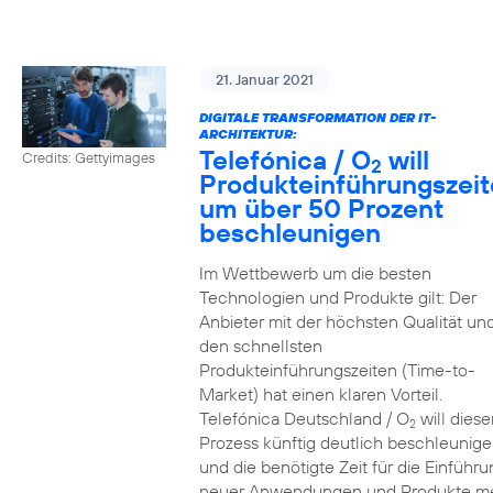
21. Januar 2021
DIGITALE TRANSFORMATION DER IT-
ARCHITEKTUR:
Telefónica / O
will
Credits: Gettyimages
2
Produkteinführungszei
um über 50 Prozent
beschleunigen
Im Wettbewerb um die besten
Technologien und Produkte gilt: Der
Anbieter mit der höchsten Qualität un
den schnellsten
Produkteinführungszeiten (Time-to-
Market) hat einen klaren Vorteil.
Telefónica Deutschland / O
will diese
2
Prozess künftig deutlich beschleunig
und die benötigte Zeit für die Einführu
neuer Anwendungen und Produkte m