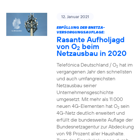
12. Januar 2021
ERFÜLLUNG DER BNETZA-
VERSORGUNGSAUFLAGE:
Rasante Aufholjagd
von O
beim
2
Netzausbau in 2020
Telefónica Deutschland / O
hat im
2
vergangenen Jahr den schnellsten
und auch umfangreichsten
Netzausbau seiner
Unternehmensgeschichte
umgesetzt. Mit mehr als 11.000
neuen 4G-Elementen hat O
sein
2
4G-Netz deutlich erweitert und
erfüllt die bundesweite Auflage der
Bundesnetzagentur zur Abdeckung
von 98 Prozent aller Haushalte.