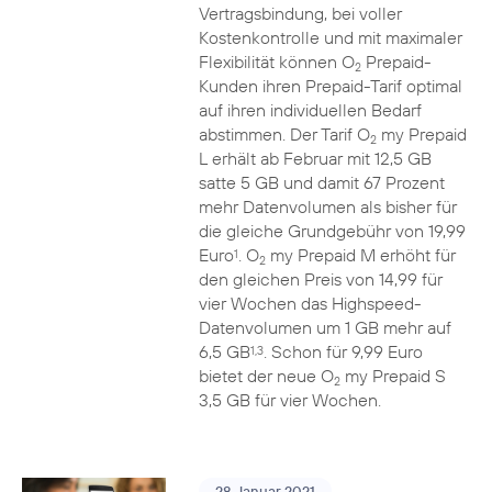
Vertragsbindung, bei voller
Kostenkontrolle und mit maximaler
Flexibilität können O
Prepaid-
2
Kunden ihren Prepaid-Tarif optimal
auf ihren individuellen Bedarf
abstimmen. Der Tarif O
my Prepaid
2
L erhält ab Februar mit 12,5 GB
satte 5 GB und damit 67 Prozent
mehr Datenvolumen als bisher für
die gleiche Grundgebühr von 19,99
Euro
. O
my Prepaid M erhöht für
1
2
den gleichen Preis von 14,99 für
vier Wochen das Highspeed-
Datenvolumen um 1 GB mehr auf
6,5 GB
. Schon für 9,99 Euro
1,3
bietet der neue O
my Prepaid S
2
3,5 GB für vier Wochen.
28. Januar 2021