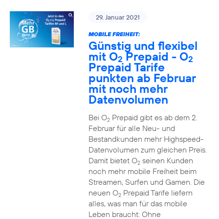
29. Januar 2021
MOBILE FREIHEIT:
Günstig und flexibel
mit O
Prepaid - O
2
2
Prepaid Tarife
punkten ab Februar
mit noch mehr
Datenvolumen
Bei O
Prepaid gibt es ab dem 2.
2
Februar für alle Neu- und
Bestandkunden mehr Highspeed-
Datenvolumen zum gleichen Preis.
Damit bietet O
seinen Kunden
2
noch mehr mobile Freiheit beim
Streamen, Surfen und Gamen. Die
neuen O
Prepaid Tarife liefern
2
alles, was man für das mobile
Leben braucht: Ohne