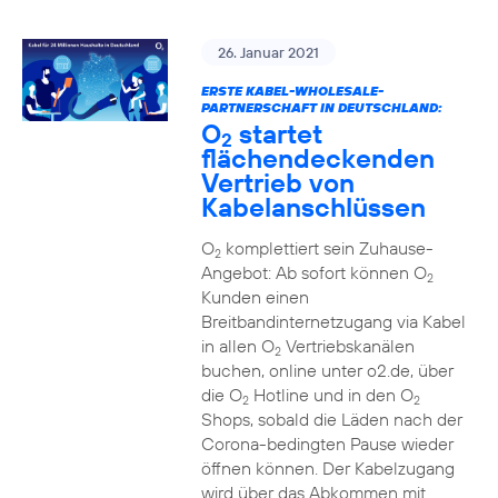
26. Januar 2021
ERSTE KABEL-WHOLESALE-
PARTNERSCHAFT IN DEUTSCHLAND:
O
startet
2
flächendeckenden
Vertrieb von
Kabelanschlüssen
O
komplettiert sein Zuhause-
2
Angebot: Ab sofort können O
2
Kunden einen
Breitbandinternetzugang via Kabel
in allen O
Vertriebskanälen
2
buchen, online unter o2.de, über
die O
Hotline und in den O
2
2
Shops, sobald die Läden nach der
Corona-bedingten Pause wieder
öffnen können. Der Kabelzugang
wird über das Abkommen mit