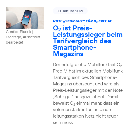
13. Januar 2021
NOTE „SEHR GUT“ FÜR O
FREE M:
2
O
ist Preis-
2
Credits: Placeit
|
Leistungssieger beim
Montage, Ausschnitt
Tarifvergleich des
bearbeitet
Smartphone-
Magazins
Der erfolgreiche Mobilfunktarif O
2
Free M hat im aktuellen Mobilfunk-
Tarifvergleich des Smartphone-
Magazins überzeugt und wird als
Preis-Leistungssieger mit der Note
„Sehr gut“ ausgezeichnet. Damit
beweist O
einmal mehr, dass ein
2
volumenstarker Tarif in einem
leitungsstarken Netz nicht teuer
sein muss.