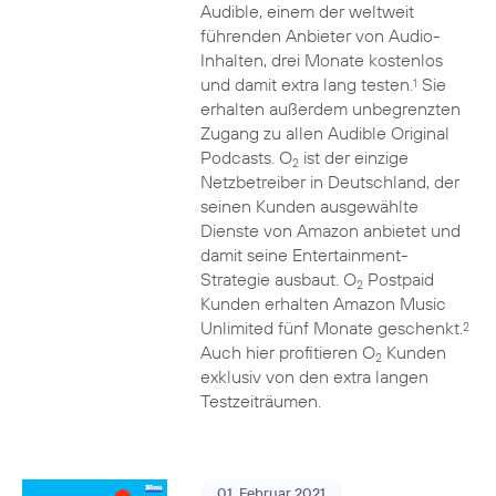
Audible, einem der weltweit
führenden Anbieter von Audio-
Inhalten, drei Monate kostenlos
und damit extra lang testen.
Sie
1
erhalten außerdem unbegrenzten
Zugang zu allen Audible Original
Podcasts. O
ist der einzige
2
Netzbetreiber in Deutschland, der
seinen Kunden ausgewählte
Dienste von Amazon anbietet und
damit seine Entertainment-
Strategie ausbaut. O
Postpaid
2
Kunden erhalten Amazon Music
Unlimited fünf Monate geschenkt.
2
Auch hier profitieren O
Kunden
2
exklusiv von den extra langen
Testzeiträumen.
01. Februar 2021