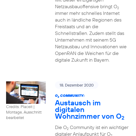
Netzausbauoffensive bringt O
2
immer mehr schnelles Internet
auch in ländliche Regionen des
Freistaats und an die
Schnellstraßen. Zudem stellt das
Unternehmen mit seinem 5G
Netzausbau und Innovationen wie
OpenRAN die Weichen für die
digitale Zukunft in Bayern.
18. Dezember 2020
O
COMMUNITY:
2
Austausch im
Credits: Placeit
|
digitalen
Montage, Ausschnitt
Wohnzimmer von O
2
bearbeitet
Die O
Community ist ein wichtiger
2
digitaler Anlaufpunkt für O
2