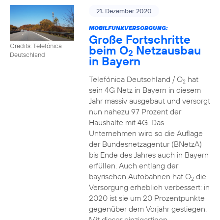
21. Dezember 2020
MOBILFUNKVERSORGUNG:
Große Fortschritte
Credits: Telefónica
beim O
Netzausbau
2
Deutschland
in Bayern
Telefónica Deutschland / O
hat
2
sein 4G Netz in Bayern in diesem
Jahr massiv ausgebaut und versorgt
nun nahezu 97 Prozent der
Haushalte mit 4G. Das
Unternehmen wird so die Auflage
der Bundesnetzagentur (BNetzA)
bis Ende des Jahres auch in Bayern
erfüllen. Auch entlang der
bayrischen Autobahnen hat O
die
2
Versorgung erheblich verbessert: in
2020 ist sie um 20 Prozentpunkte
gegenüber dem Vorjahr gestiegen.
Mit dieser einzigartigen