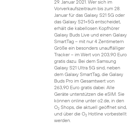
29. Januar 2021. Wer sich im
Vorverkaufszeitraum bis zum 28.
Januar für das Galaxy S21 5G oder
das Galaxy S21+5G entscheidet,
erhält die kabellosen Kopfhörer
Galaxy Buds Live und einen Galaxy
SmartTag – mit nur 4 Zentimetern
Größe ein besonders unauffälliger
Tracker – im Wert von 203,90 Euro
gratis dazu. Bei dem Samsung
Galaxy S21 Ultra 5G sind, neben
dem Galaxy SmartTag, die Galaxy
Buds Pro im Gesamtwert von
263,90 Euro gratis dabei. Alle
Geräte unterstützen die eSIM. Sie
können online unter o2.de, in den
O
Shops, die aktuell geöffnet sind,
2
und über die O
Hotline vorbestellt
2
werden.