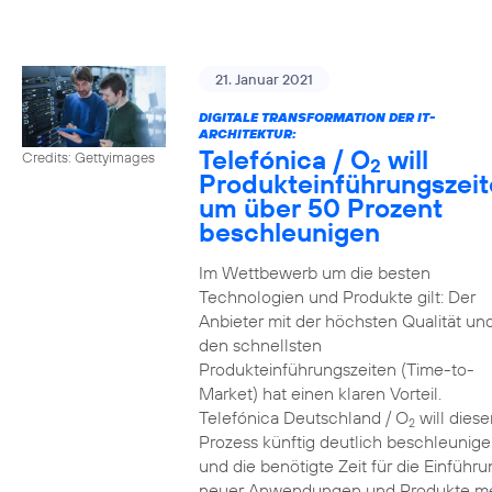
21. Januar 2021
DIGITALE TRANSFORMATION DER IT-
ARCHITEKTUR:
Telefónica / O
will
Credits: Gettyimages
2
Produkteinführungszei
um über 50 Prozent
beschleunigen
Im Wettbewerb um die besten
Technologien und Produkte gilt: Der
Anbieter mit der höchsten Qualität un
den schnellsten
Produkteinführungszeiten (Time-to-
Market) hat einen klaren Vorteil.
Telefónica Deutschland / O
will diese
2
Prozess künftig deutlich beschleunig
und die benötigte Zeit für die Einführu
neuer Anwendungen und Produkte m