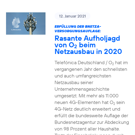
12. Januar 2021
ERFÜLLUNG DER BNETZA-
VERSORGUNGSAUFLAGE:
Rasante Aufholjagd
von O
beim
2
Netzausbau in 2020
Telefónica Deutschland / O
hat im
2
vergangenen Jahr den schnellsten
und auch umfangreichsten
Netzausbau seiner
Unternehmensgeschichte
umgesetzt. Mit mehr als 11.000
neuen 4G-Elementen hat O
sein
2
4G-Netz deutlich erweitert und
erfüllt die bundesweite Auflage der
Bundesnetzagentur zur Abdeckung
von 98 Prozent aller Haushalte.