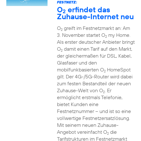
FESTNETZ:
O
erfindet das
2
Zuhause-Internet neu
O
greift im Festnetzmarkt an: Am
2
3. November startet O
my Home.
2
Als erster deutscher Anbieter bringt
O
damit einen Tarif auf den Markt,
2
der gleichermaßen für DSL, Kabel,
Glasfaser und den
mobilfunkbasierten O
HomeSpot
2
gilt. Der 4G-/5G-Router wird dabei
zum festen Bestandteil der neuen
Zuhause-Welt von O
. Er
2
ermöglicht erstmals Telefonie,
bietet Kunden eine
Festnetznummer – und ist so eine
vollwertige Festnetzersatzlösung.
Mit seinem neuen Zuhause-
Angebot vereinfacht O
die
2
Tarifstrukturen im Festnetzmarkt