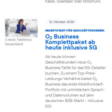
Kabel, Glasfaser oder Mobilfunk.
12. Oktober 2020
MARKTSTART FÜR GESCHÄFTSKUNDEN:
O
Business
2
Credits: Telefónica
Komplettpaket ab
Deutschland
heute inklusive 5G
Ab heute können
Geschäftskunden neue O
2
Business Tarife für das 5G-Zeitalter
buchen. Zu einem Top-Preis-
Leistungs-Verhältnis bietet O
2
Business das erste Mobilfunktarif-
Portfolio mit unlimitiertem Sprach-
und Datenvolumen auf dem
deutschen B2B-Markt – inklusive
5G
.
1