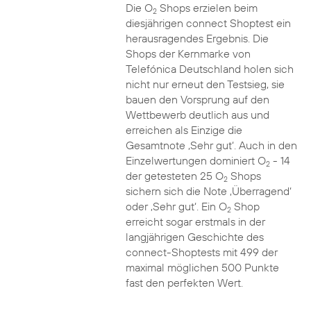
Die O
Shops erzielen beim
2
diesjährigen connect Shoptest ein
herausragendes Ergebnis. Die
Shops der Kernmarke von
Telefónica Deutschland holen sich
nicht nur erneut den Testsieg, sie
bauen den Vorsprung auf den
Wettbewerb deutlich aus und
erreichen als Einzige die
Gesamtnote ‚Sehr gut‘. Auch in den
Einzelwertungen dominiert O
- 14
2
der getesteten 25 O
Shops
2
sichern sich die Note ‚Überragend‘
oder ‚Sehr gut‘. Ein O
Shop
2
erreicht sogar erstmals in der
langjährigen Geschichte des
connect-Shoptests mit 499 der
maximal möglichen 500 Punkte
fast den perfekten Wert.