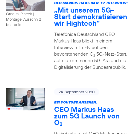
CEO MARKUS HAAS IM N-TV-INTERVIEW:
„Mit unserem 5G-
Credits: Placeit
|
Start demokratisieren
Montage, Ausschnitt
wir Hightech“
bearbeitet
Telefónica Deutschland CEO
Markus Haas blickt in einem
Interview mit n-tv auf den
bevorstehenden O
5G-Netz-Start,
2
auf die kommende 5G-Ära und die
Digitalisierung der Bundesrepublik.
24. September 2020
BEI YOUTUBE ANSEHEN:
CEO Markus Haas
zum 5G Launch von
O
2
Radiobeitrag mit CEO Markus Haas