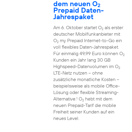
dem neuen O
2
Prepaid Daten-
Jahrespaket
Am 6. Oktober startet O
als erster
2
deutscher Mobilfunkanbieter mit
O
my Prepaid Internet-to-Go ein
2
voll flexibles Daten-Jahrespaket.
Für einmalig 49,99 Euro können O
2
Kunden ein Jahr lang 30 GB
Highspeed-Datenvolumen im O
2
LTE-Netz nutzen – ohne
zusätzliche monatliche Kosten –
beispielsweise als mobile Office-
Lösung oder flexible Streaming-
Alternative.
O
hebt mit dem
1
2
neuen Prepaid-Tarif die mobile
Freiheit seiner Kunden auf ein
neues Level.