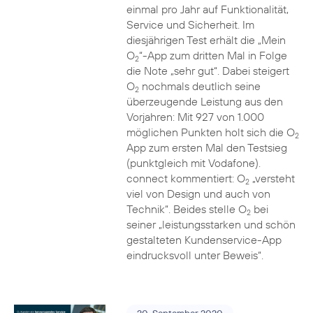
einmal pro Jahr auf Funktionalität,
Service und Sicherheit. Im
diesjährigen Test erhält die „Mein
O
“-App zum dritten Mal in Folge
2
die Note „sehr gut“. Dabei steigert
O
nochmals deutlich seine
2
überzeugende Leistung aus den
Vorjahren: Mit 927 von 1.000
möglichen Punkten holt sich die O
2
App zum ersten Mal den Testsieg
(punktgleich mit Vodafone).
connect kommentiert: O
„versteht
2
viel von Design und auch von
Technik“. Beides stelle O
bei
2
seiner „leistungsstarken und schön
gestalteten Kundenservice-App
eindrucksvoll unter Beweis“.