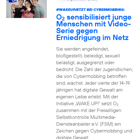
#WAKEUPJETZT BEI CYBERMOBBING:
O
sensibilisiert junge
2
Menschen mit Video-
Serie gegen
Erniedrigung im Netz
Sie werden angefeindet,
bloßgestellt, beleidigt, sexuell
belästigt, ausgegrenzt oder
bedroht: Die Zahl der Jugendlichen,
die von Cybermobbing betroffen
sind, wächst: Jeder vierte der 14-19
jährigen hat digitale Gewalt am
eigenen Leibe erlebt. Mit der
Initiative „WAKE UP!“ setzt O
2
zusammen mit der Freiwilligen
Selbstkontrolle Multimedia-
Diensteanbieter e.V. (FSM) ein
Zeichen gegen Cybermobbing und
digitale Gewalt.