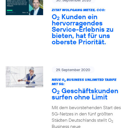
30. September 2020
ZITAT WOLFGANG METZE, CCO:
O
Kunden ein
2
hervorragendes
Service-Erlebnis zu
bieten, hat für uns
oberste Priorität.
29. September 2020
NEUE O
BUSINESS UNLIMITED TARIFE
2
MIT 5G:
O
Geschäftskunden
2
surfen ohne Limit
Mit dem bevorstehenden Start des
5G-Netzes in den fünf größten
Städten Deutschlands stellt O
2
Business neue