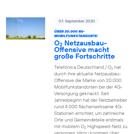
07. September 2020
ÜBER 20.000 4G-
MOBILFUNKSTANDORTE:
O
Netzausbau-
2
Offensive macht
große Fortschritte
Telefónica Deutschland / O
hat
2
durch ihre aktuelle Netzausbau-
Offensive die Marke von 20.000
Mobilfunkstandorten bei der 4G-
Versorgung geknackt. Seit
Jahresbeginn hat der Netzbetreiber
rund 4.000 flächenwirksame 4G-
Stationen errichtet, um zahlreiche
Orte und Gemeindeteile erstmals
mit mobilem O
Highspeed-Netz zu
2
versorgen. Hinzu kommen über