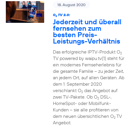
18. August 2020
O
TV 2.0:
2
Jederzeit und überall
fernsehen zum
besten Preis-
Leistungs-Verhältnis
Das erfolgreiche IPTV-Produkt O
2
TV powered by waipu.tv(1) steht für
ein modernes Fernseherlebnis für
die gesamte Familie – zu jeder Zeit,
an jedem Ort, auf allen Geräten. Ab
dem 1. September 2020
verschlankt O
das Angebot auf
2
zwei TV-Pakete. Ob O
DSL-,
2
HomeSpot- oder Mobilfunk-
Kunden – sie alle profitieren von
dem neuen übersichtlichen O
TV
2
Angebot.