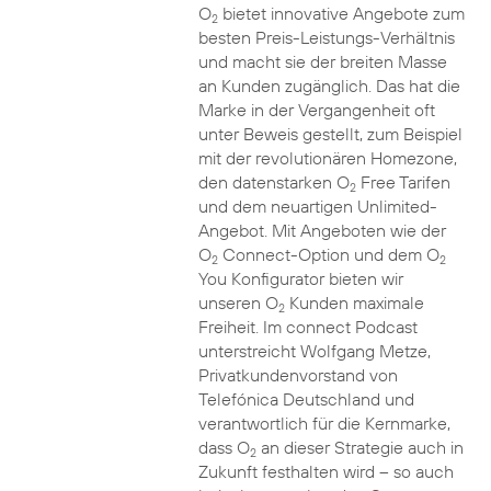
O
bietet innovative Angebote zum
2
besten Preis-Leistungs-Verhältnis
und macht sie der breiten Masse
an Kunden zugänglich. Das hat die
Marke in der Vergangenheit oft
unter Beweis gestellt, zum Beispiel
mit der revolutionären Homezone,
den datenstarken O
Free Tarifen
2
und dem neuartigen Unlimited-
Angebot. Mit Angeboten wie der
O
Connect-Option und dem O
2
2
You Konfigurator bieten wir
unseren O
Kunden maximale
2
Freiheit. Im connect Podcast
unterstreicht Wolfgang Metze,
Privatkundenvorstand von
Telefónica Deutschland und
verantwortlich für die Kernmarke,
dass O
an dieser Strategie auch in
2
Zukunft festhalten wird – so auch