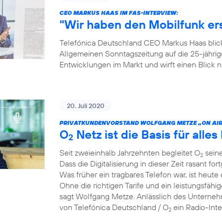
CEO MARKUS HAAS IM FAS-INTERVIEW:
"Wir haben den Mobilfunk e
Telefónica Deutschland CEO Markus Haas blickt
Allgemeinen Sonntagszeitung auf die 25-jähri
Entwicklungen im Markt und wirft einen Blick
20. Juli 2020
PRIVATKUNDENVORSTAND WOLFGANG METZE „ON AIR
O
Netz ist die Basis für alles 
2
Seit zweieinhalb Jahrzehnten begleitet O
seine
2
Dass die Digitalisierung in dieser Zeit rasant for
Was früher ein tragbares Telefon war, ist heute 
Ohne die richtigen Tarife und ein leistungsfähi
sagt Wolfgang Metze. Anlässlich des Unterneh
von Telefónica Deutschland / O
ein Radio-Int
2