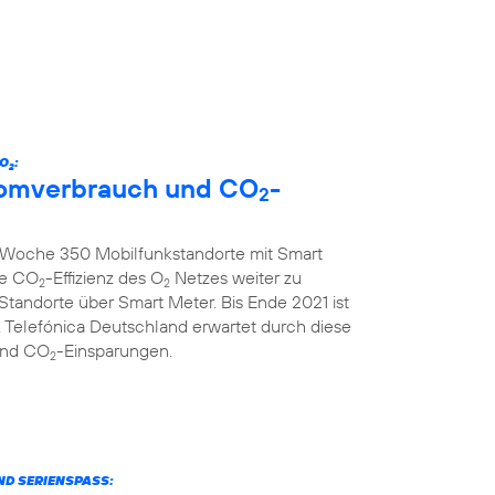
 O
:
2
tromverbrauch und CO
-
2
ro Woche 350 Mobilfunkstandorte mit Smart
ie CO
-Effizienz des O
Netzes weiter zu
2
2
 Standorte über Smart Meter. Bis Ende 2021 ist
 Telefónica Deutschland erwartet durch diese
und CO
-Einsparungen.
2
ND SERIENSPASS: