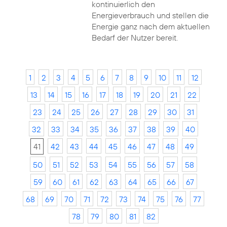
kontinuierlich den
Energieverbrauch und stellen die
Energie ganz nach dem aktuellen
Bedarf der Nutzer bereit.
1
2
3
4
5
6
7
8
9
10
11
12
13
14
15
16
17
18
19
20
21
22
23
24
25
26
27
28
29
30
31
32
33
34
35
36
37
38
39
40
41
42
43
44
45
46
47
48
49
50
51
52
53
54
55
56
57
58
59
60
61
62
63
64
65
66
67
68
69
70
71
72
73
74
75
76
77
78
79
80
81
82