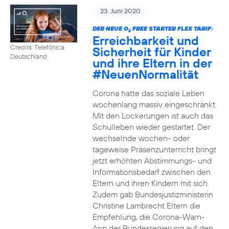
23. Juni 2020
DER NEUE O
FREE STARTER FLEX TARIF:
2
Erreichbarkeit und
Credits: Telefónica
Sicherheit für Kinder
Deutschland
und ihre Eltern in der
#NeuenNormalität
Corona hatte das soziale Leben
wochenlang massiv eingeschränkt.
Mit den Lockerungen ist auch das
Schulleben wieder gestartet. Der
wechselnde wochen- oder
tageweise Präsenzunterricht bringt
jetzt erhöhten Abstimmungs- und
Informationsbedarf zwischen den
Eltern und ihren Kindern mit sich.
Zudem gab Bundesjustizministerin
Christine Lambrecht Eltern die
Empfehlung, die Corona-Warn-
App der Bundesregierung auf den