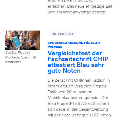
Brasilien bereits bis 2030
erreichen. Das neue ehrgeizige Ziel
wird am Weltumwelttag gesetzt.
05. Juni 2020
SPITZENPLATZIERUNG FÜR BLAU
PREPAID:
Vergleichstest der
Credits: Placeit
|
Fachzeitschrift CHIP
Montage, Ausschnitt
bearbeitet
attestiert Blau sehr
gute Noten
Die Zeitschrift CHIP hat kürzlich in
einem großen Vergleich Prepaid-
Tarife von 20 relevanten
Mobilfunkanbietern getestet. Der
Blau Prepaid-Tarif Allnet S sichert
sich dabei in der Gesamtwertung
mit der Note „sehr gut“ (1,29) einen