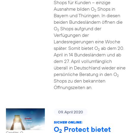
Shops für Kunden – einzige
Ausnahme bilden O
Shops in
2
Bayern und Thüringen. In diesen
beiden Bundesländern öffnen die
O
Shops aufgrund der
2
Verfügungen der
Landesregierungen eine Woche
später. Somit bietet O
ab dem 20.
2
April in 14 Bundesländern und ab
dem 27. April vollumfänglich
überall in Deutschland wieder eine
persönliche Beratung in den O
2
Shops zu den bekannten
Öffnungszeiten an.
09. April 2020
SICHER ONLINE:
O
Protect bietet
2
Credits: O