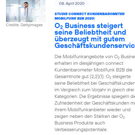
08. April 2020
STUDIE CONNECT KUNDENBAROMETER
MOBILFUNK B2B 2020:
O
Business steigert
Credits: Gettyimages
2
seine Beliebtheit und
überzeugt mit gutem
Geschäftskundenservi
Die Mobilfunkangebote von O
Busine
2
erhalten im diesjährigen connect
Kundenbarometer Mobilfunk B2B die
Gesamtnote gut (2,2)(1). O
steigerte
2
seine Beliebtheit bei Geschäftskunde
im Vergleich zum Vorjahr in gleich drei
Kategorien. Die Ergebnisse spiegeln di
Zufriedenheit der Geschäftskunden mi
ihrem Mobilfunkanbieter wieder und
zeigen neben den Stärken der O
2
Business Produkte auch
Verbesserungspotentiale.