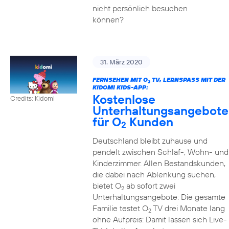
nicht persönlich besuchen
können?
31. März 2020
FERNSEHEN MIT O
TV, LERNSPASS MIT DER K
2
IDOMI KIDS-APP:
Kostenlose
Credits: Kidomi
Unterhaltungsangebote
für O
Kunden
2
Deutschland bleibt zuhause und
pendelt zwischen Schlaf-, Wohn- und
Kinderzimmer. Allen Bestandskunden,
die dabei nach Ablenkung suchen,
bietet O
ab sofort zwei
2
Unterhaltungsangebote: Die gesamte
Familie testet O
TV drei Monate lang
2
ohne Aufpreis: Damit lassen sich Live-