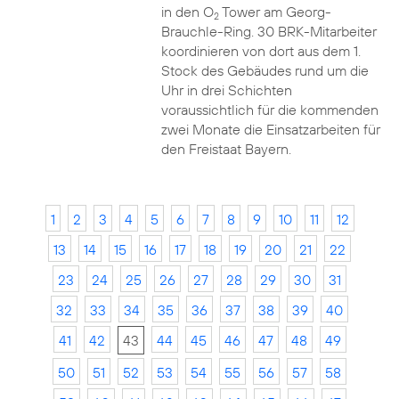
in den O
Tower am Georg-
2
Brauchle-Ring. 30 BRK-Mitarbeiter
koordinieren von dort aus dem 1.
Stock des Gebäudes rund um die
Uhr in drei Schichten
voraussichtlich für die kommenden
zwei Monate die Einsatzarbeiten für
den Freistaat Bayern.
1
2
3
4
5
6
7
8
9
10
11
12
13
14
15
16
17
18
19
20
21
22
23
24
25
26
27
28
29
30
31
32
33
34
35
36
37
38
39
40
41
42
43
44
45
46
47
48
49
50
51
52
53
54
55
56
57
58