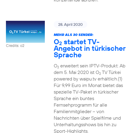
28. April 2020
MEHR ALS 30 SENDER:
O
startet TV-
2
Credits: o2
Angebot in türkischer
Sprache
O
erweitert sein IPTV-Produkt: Ab
2
dem 5. Mai 2020 ist O
TV Türkei
2
powered by waipu.tv erhältlich.(1)
Für 9,99 Euro im Monat bietet das
spezielle TV-Paket in türkischer
Sprache ein buntes
Fernsehprogramm für alle
Familienmitglieder – von
Nachrichten über Spielfilme und
Unterhaltungsshows bis hin zu
Sport-Highlights.