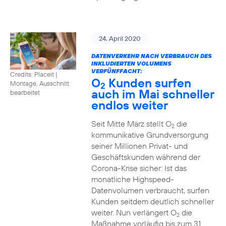
24. April 2020
DATENVERKEHR NACH VERBRAUCH DES
INKLUDIERTEN VOLUMENS
VERFÜNFFACHT:
Credits: Placeit
|
O
Kunden surfen
Montage, Ausschnitt
2
auch im Mai schneller
bearbeitet
endlos weiter
Seit Mitte März stellt O
die
2
kommunikative Grundversorgung
seiner Millionen Privat- und
Geschäftskunden während der
Corona-Krise sicher: Ist das
monatliche Highspeed-
Datenvolumen verbraucht, surfen
Kunden seitdem deutlich schneller
weiter. Nun verlängert O
die
2
Maßnahme vorläufig bis zum 31.