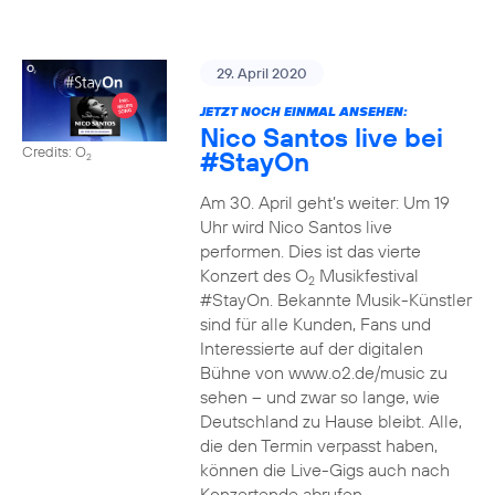
29. April 2020
JETZT NOCH EINMAL ANSEHEN:
Nico Santos live bei
Credits: O
#StayOn
2
Am 30. April geht’s weiter: Um 19
Uhr wird Nico Santos live
performen. Dies ist das vierte
Konzert des O
Musikfestival
2
#StayOn. Bekannte Musik-Künstler
sind für alle Kunden, Fans und
Interessierte auf der digitalen
Bühne von www.o2.de/music zu
sehen – und zwar so lange, wie
Deutschland zu Hause bleibt. Alle,
die den Termin verpasst haben,
können die Live-Gigs auch nach
Konzertende abrufen.