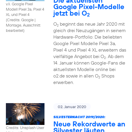
Die aktuellsten
v.li. Google Pixel
Google Pixel-Modelle
Modell Pixel 3a, Pixel 4
jetzt bei O
2
XL und Pixel 4
(
Credits: Google
|
O
beginnt das neue Jahr 2020 mit
Montage, Ausschnitt
2
gleich drei Neuzugängen in seinem
bearbeitet
)
Hardware-Portfolio: Die beliebten
Google Pixel Modelle Pixel 3a,
Pixel 4 und Pixel 4 XL erweitern das
vielfältige Angebot bei O
. Ab dem
2
14. Januar können Google-Fans die
aktuellsten Modelle online bei
o2.de sowie in allen O
Shops
2
erwerben.
02. Januar 2020
SILVESTERNACHT 2019/2020:
Neue Rekordwerte an
Credits: Unsplash User
Silvester läuten