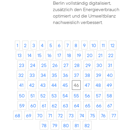
Berlin vollständig digitalisiert,
zusätzlich den Energieverbrauch
optimiert und die Umweltbilanz
nachweislich verbessert.
1
2
3
4
5
6
7
8
9
10
11
12
13
14
15
16
17
18
19
20
21
22
23
24
25
26
27
28
29
30
31
32
33
34
35
36
37
38
39
40
41
42
43
44
45
46
47
48
49
50
51
52
53
54
55
56
57
58
59
60
61
62
63
64
65
66
67
68
69
70
71
72
73
74
75
76
77
78
79
80
81
82