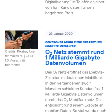
Digitalisierung“ ist Telefónica einer
von fünf Kandidaten für den
begehrten Preis.
23. Januar 2020
DEUTSCHER MOBILFUNK STARTET INS
EXABYTE-ZEITALTER:
O
Netz stemmt rund
Credits: Pixabay User
2
1 Milliarde Gigabyte
terimakasih0
|
CC0
1.0, Ausschnitt
Datenvolumen
bearbeitet
Das O
Netz eröffnet das Exabyte-
2
Zeitalter im deutschen Mobilfunk:
In den vergangenen zwölf
Monaten schickten Kunden fast 1
Milliarde Gigabyte Datenvolumen
durch das O
Mobilfunknetz. Das
2
entspricht rund einem Exabyte an
mobilen Daten. So viel wurde noch