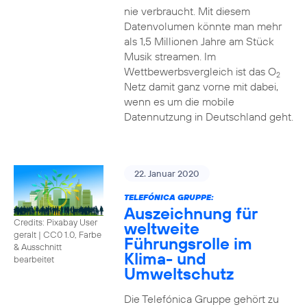
nie verbraucht. Mit diesem
Datenvolumen könnte man mehr
als 1,5 Millionen Jahre am Stück
Musik streamen. Im
Wettbewerbsvergleich ist das O
2
Netz damit ganz vorne mit dabei,
wenn es um die mobile
Datennutzung in Deutschland geht.
22. Januar 2020
TELEFÓNICA GRUPPE:
Auszeichnung für
Credits: Pixabay User
weltweite
geralt
|
CC0 1.0, Farbe
Führungsrolle im
& Ausschnitt
Klima- und
bearbeitet
Umweltschutz
Die Telefónica Gruppe gehört zu