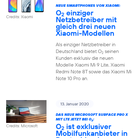
NEUE SMARTPHONES VON XIAOMI:
O
einziger
2
Credits: Xiaomi
Netzbetreiber mit
gleich drei neuen
Xiaomi-Modellen
Als einziger Netzbetreiber in
Deutschland bietet O
seinen
2
Kunden exklusiv die neuen
Modelle Xiaomi Mi 9 Lite, Xiaomi
Redmi Note 8T sowie das Xiaomi Mi
Note 10 Pro an.
13. Januar 2020
DAS NEUE MICROSOFT SURFACE PRO X
MIT LTE JETZT BEI O
:
2
O
ist exklusiver
Credits: Microsoft
2
Mobilfunkanbieter in