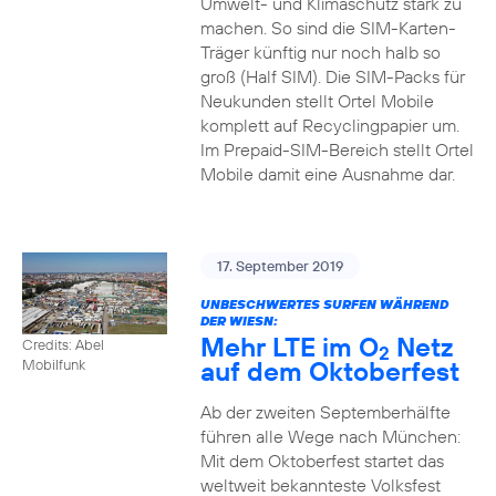
Umwelt- und Klimaschutz stark zu
machen. So sind die SIM-Karten-
Träger künftig nur noch halb so
groß (Half SIM). Die SIM-Packs für
Neukunden stellt Ortel Mobile
komplett auf Recyclingpapier um.
Im Prepaid-SIM-Bereich stellt Ortel
Mobile damit eine Ausnahme dar.
17. September 2019
UNBESCHWERTES SURFEN WÄHREND
DER WIESN:
Mehr LTE im O
Netz
Credits: Abel
2
auf dem Oktoberfest
Mobilfunk
Ab der zweiten Septemberhälfte
führen alle Wege nach München:
Mit dem Oktoberfest startet das
weltweit bekannteste Volksfest