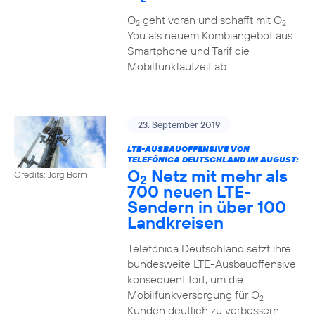
O
geht voran und schafft mit O
2
2
You als neuem Kombiangebot aus
Smartphone und Tarif die
Mobilfunklaufzeit ab.
23. September 2019
LTE-AUSBAUOFFENSIVE VON
TELEFÓNICA DEUTSCHLAND IM AUGUST:
O
Netz mit mehr als
Credits: Jörg Borm
2
700 neuen LTE-
Sendern in über 100
Landkreisen
Telefónica Deutschland setzt ihre
bundesweite LTE-Ausbauoffensive
konsequent fort, um die
Mobilfunkversorgung für O
2
Kunden deutlich zu verbessern.