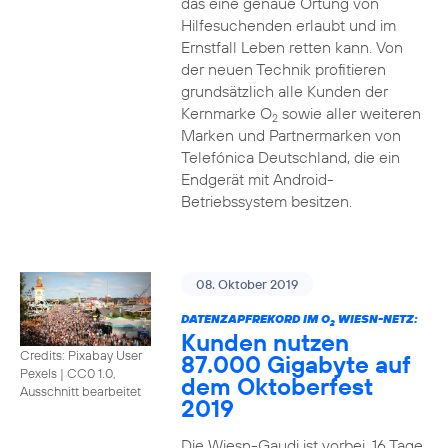
das eine genaue Ortung von
Hilfesuchenden erlaubt und im
Ernstfall Leben retten kann. Von
der neuen Technik profitieren
grundsätzlich alle Kunden der
Kernmarke O
sowie aller weiteren
2
Marken und Partnermarken von
Telefónica Deutschland, die ein
Endgerät mit Android-
Betriebssystem besitzen.
08. Oktober 2019
DATENZAPFREKORD IM O
WIESN-NETZ:
2
Kunden nutzen
Credits: Pixabay User
87.000 Gigabyte auf
Pexels
|
CC0 1.0,
dem Oktoberfest
Ausschnitt bearbeitet
2019
Die Wiesn-Gaudi ist vorbei. 16 Tage