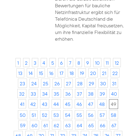
Bewertungen für bauliche
Netzinfrastruktur ergibt sich für
Telefónica Deutschland die
Möglichkeit, Kapital freizusetzen,
um ihre finanzielle Flexibilität zu
erhöhen.
1
2
3
4
5
6
7
8
9
10
11
12
13
14
15
16
17
18
19
20
21
22
23
24
25
26
27
28
29
30
31
32
33
34
35
36
37
38
39
40
41
42
43
44
45
46
47
48
49
50
51
52
53
54
55
56
57
58
59
60
61
62
63
64
65
66
67
68
69
70
71
72
73
74
75
76
77