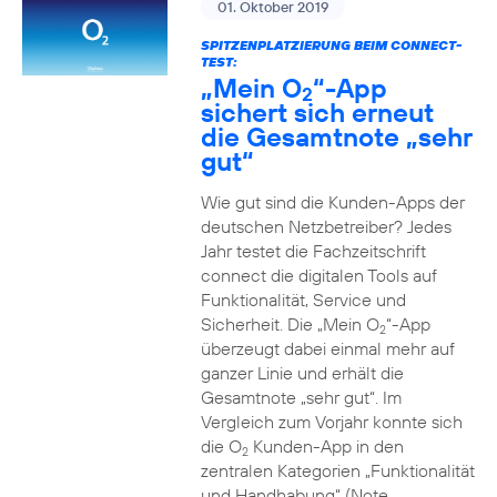
01. Oktober 2019
SPITZENPLATZIERUNG BEIM CONNECT-
TEST:
„Mein O
“-App
2
sichert sich erneut
die Gesamtnote „sehr
gut“
Wie gut sind die Kunden-Apps der
deutschen Netzbetreiber? Jedes
Jahr testet die Fachzeitschrift
connect die digitalen Tools auf
Funktionalität, Service und
Sicherheit. Die „Mein O
“-App
2
überzeugt dabei einmal mehr auf
ganzer Linie und erhält die
Gesamtnote „sehr gut“. Im
Vergleich zum Vorjahr konnte sich
die O
Kunden-App in den
2
zentralen Kategorien „Funktionalität
und Handhabung“ (Note