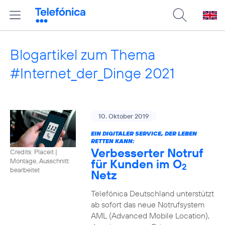
Blogartikel zum Thema
#Internet_der_Dinge 2021
10. Oktober 2019
EIN DIGITALER SERVICE, DER LEBEN
RETTEN KANN:
Verbesserter Notruf
Credits: Placeit
|
für Kunden im O
Montage, Ausschnitt
2
bearbeitet
Netz
Telefónica Deutschland unterstützt
ab sofort das neue Notrufsystem
AML (Advanced Mobile Location),