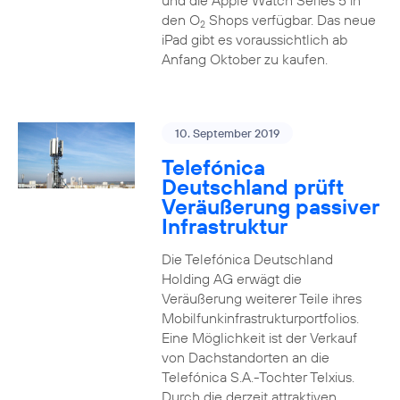
und die Apple Watch Series 5 in
den O
Shops verfügbar. Das neue
2
iPad gibt es voraussichtlich ab
Anfang Oktober zu kaufen.
10. September 2019
Telefónica
Deutschland prüft
Veräußerung passiver
Infrastruktur
Die Telefónica Deutschland
Holding AG erwägt die
Veräußerung weiterer Teile ihres
Mobilfunkinfrastrukturportfolios.
Eine Möglichkeit ist der Verkauf
von Dachstandorten an die
Telefónica S.A.-Tochter Telxius.
Durch die derzeit attraktiven