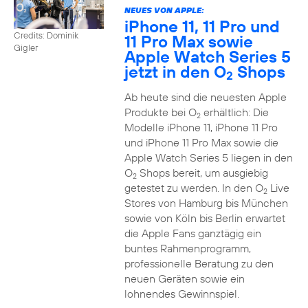
NEUES VON APPLE:
iPhone 11, 11 Pro und
Credits: Dominik
11 Pro Max sowie
Gigler
Apple Watch Series 5
jetzt in den O
Shops
2
Ab heute sind die neuesten Apple
Produkte bei O
erhältlich: Die
2
Modelle iPhone 11, iPhone 11 Pro
und iPhone 11 Pro Max sowie die
Apple Watch Series 5 liegen in den
O
Shops bereit, um ausgiebig
2
getestet zu werden. In den O
Live
2
Stores von Hamburg bis München
sowie von Köln bis Berlin erwartet
die Apple Fans ganztägig ein
buntes Rahmenprogramm,
professionelle Beratung zu den
neuen Geräten sowie ein
lohnendes Gewinnspiel.