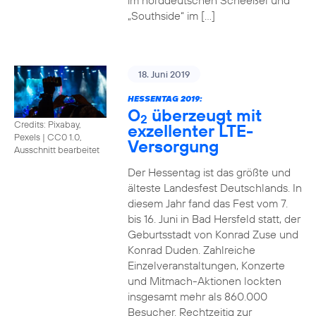
im norddeutschen Scheeßel und
„Southside“ im […]
18. Juni 2019
HESSENTAG 2019:
O
überzeugt mit
2
Credits: Pixabay,
exzellenter LTE-
Pexels
|
CC0 1.0,
Versorgung
Ausschnitt bearbeitet
Der Hessentag ist das größte und
älteste Landesfest Deutschlands. In
diesem Jahr fand das Fest vom 7.
bis 16. Juni in Bad Hersfeld statt, der
Geburtsstadt von Konrad Zuse und
Konrad Duden. Zahlreiche
Einzelveranstaltungen, Konzerte
und Mitmach-Aktionen lockten
insgesamt mehr als 860.000
Besucher. Rechtzeitig zur