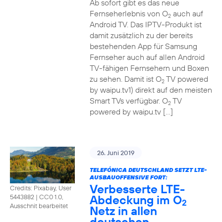
Ab sofort gibt es das neue
Fernseherlebnis von O
auch auf
2
Android TV. Das IPTV-Produkt ist
damit zusätzlich zu der bereits
bestehenden App für Samsung
Fernseher auch auf allen Android
TV-fähigen Fernsehern und Boxen
zu sehen. Damit ist O
TV powered
2
by waipu.tv1) direkt auf den meisten
Smart TVs verfügbar. O
TV
2
powered by waipu.tv […]
26. Juni 2019
TELEFÓNICA DEUTSCHLAND SETZT LTE-
AUSBAUOFFENSIVE FORT:
Verbesserte LTE-
Credits: Pixabay, User
Abdeckung im O
5443882
|
CC0 1.0,
2
Ausschnit bearbeitet
Netz in allen
deutschen