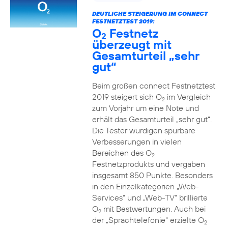
DEUTLICHE STEIGERUNG IM CONNECT
FESTNETZTEST 2019:
O
Festnetz
2
überzeugt mit
Gesamturteil „sehr
gut“
Beim großen connect Festnetztest
2019 steigert sich O
im Vergleich
2
zum Vorjahr um eine Note und
erhält das Gesamturteil „sehr gut“.
Die Tester würdigen spürbare
Verbesserungen in vielen
Bereichen des O
2
Festnetzprodukts und vergaben
insgesamt 850 Punkte. Besonders
in den Einzelkategorien „Web-
Services“ und „Web-TV“ brillierte
O
mit Bestwertungen. Auch bei
2
der „Sprachtelefonie“ erzielte O
2