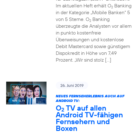
Im aktuellen Heft erhält O
Banking
2
in der Kategorie „Mobile Banken“ 5
von 5 Sterne. O
Banking
2
überzeugte die Analysten vor allem
in punkto kostenfreie
Überweisungen und kostenlose
Debit Mastercard sowie günstigem
Dispokredit in Höhe von 7,49
Prozent. „Wir sind stolz […]
26. Juni 2019
NEUES FERNSEHERLEBNIS AUCH AUF
ANDROID TV:
O
TV auf allen
2
Android TV-fähigen
Fernsehern und
Boxen