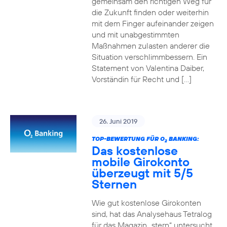
gemeinsam den richtigen Weg für
die Zukunft finden oder weiterhin
mit dem Finger aufeinander zeigen
und mit unabgestimmten
Maßnahmen zulasten anderer die
Situation verschlimmbessern. Ein
Statement von Valentina Daiber,
Vorständin für Recht und […]
26. Juni 2019
TOP-BEWERTUNG FÜR O
BANKING:
2
Das kostenlose
mobile Girokonto
überzeugt mit 5/5
Sternen
Wie gut kostenlose Girokonten
sind, hat das Analysehaus Tetralog
für das Magazin „stern“ untersucht.