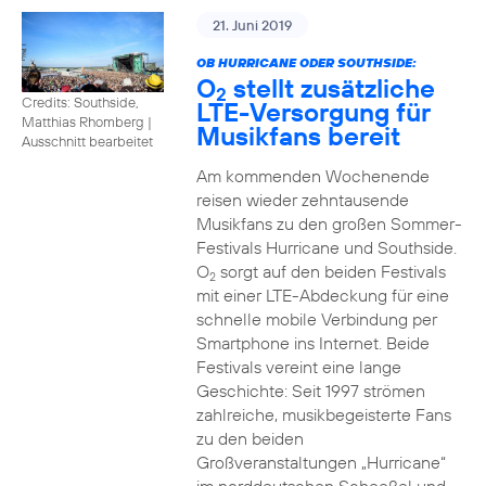
21. Juni 2019
OB HURRICANE ODER SOUTHSIDE:
O
stellt zusätzliche
2
Credits: Southside,
LTE-Versorgung für
Matthias Rhomberg
|
Musikfans bereit
Ausschnitt bearbeitet
Am kommenden Wochenende
reisen wieder zehntausende
Musikfans zu den großen Sommer-
Festivals Hurricane und Southside.
O
sorgt auf den beiden Festivals
2
mit einer LTE-Abdeckung für eine
schnelle mobile Verbindung per
Smartphone ins Internet. Beide
Festivals vereint eine lange
Geschichte: Seit 1997 strömen
zahlreiche, musikbegeisterte Fans
zu den beiden
Großveranstaltungen „Hurricane“