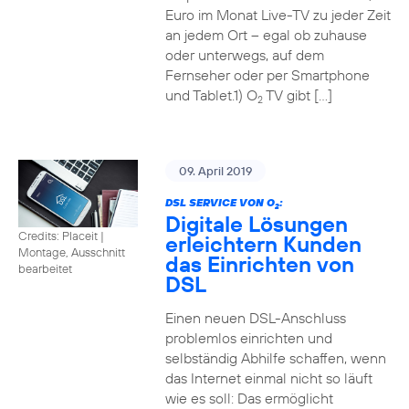
Euro im Monat Live-TV zu jeder Zeit
an jedem Ort – egal ob zuhause
oder unterwegs, auf dem
Fernseher oder per Smartphone
und Tablet.1) O
TV gibt […]
2
09. April 2019
DSL SERVICE VON O
:
2
Digitale Lösungen
Credits: Placeit
|
erleichtern Kunden
Montage, Ausschnitt
das Einrichten von
bearbeitet
DSL
Einen neuen DSL-Anschluss
problemlos einrichten und
selbständig Abhilfe schaffen, wenn
das Internet einmal nicht so läuft
wie es soll: Das ermöglicht