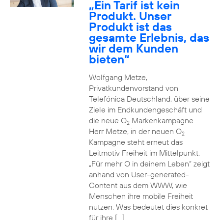
„Ein Tarif ist kein
Produkt. Unser
Produkt ist das
gesamte Erlebnis, das
wir dem Kunden
bieten“
Wolfgang Metze,
Privatkundenvorstand von
Telefónica Deutschland, über seine
Ziele im Endkundengeschäft und
die neue O
Markenkampagne.
2
Herr Metze, in der neuen O
2
Kampagne steht erneut das
Leitmotiv Freiheit im Mittelpunkt.
„Für mehr O in deinem Leben“ zeigt
anhand von User-generated-
Content aus dem WWW, wie
Menschen ihre mobile Freiheit
nutzen. Was bedeutet dies konkret
für ihre […]