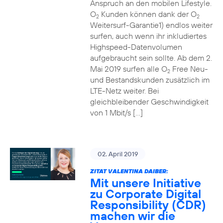
Anspruch an den mobilen Lifestyle.
O
Kunden können dank der O
2
2
Weitersurf-Garantie1) endlos weiter
surfen, auch wenn ihr inkludiertes
Highspeed-Datenvolumen
aufgebraucht sein sollte. Ab dem 2.
Mai 2019 surfen alle O
Free Neu-
2
und Bestandskunden zusätzlich im
LTE-Netz weiter. Bei
gleichbleibender Geschwindigkeit
von 1 Mbit/s […]
02. April 2019
ZITAT VALENTINA DAIBER:
Mit unsere Initiative
zu Corporate Digital
Responsibility (CDR)
machen wir die