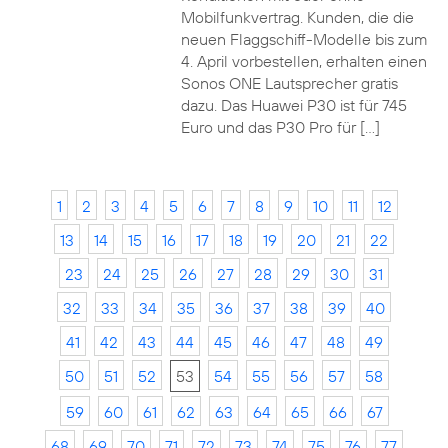
Mobilfunkvertrag. Kunden, die die
neuen Flaggschiff-Modelle bis zum
4. April vorbestellen, erhalten einen
Sonos ONE Lautsprecher gratis
dazu. Das Huawei P30 ist für 745
Euro und das P30 Pro für […]
1
2
3
4
5
6
7
8
9
10
11
12
13
14
15
16
17
18
19
20
21
22
23
24
25
26
27
28
29
30
31
32
33
34
35
36
37
38
39
40
41
42
43
44
45
46
47
48
49
50
51
52
53
54
55
56
57
58
59
60
61
62
63
64
65
66
67
68
69
70
71
72
73
74
75
76
77