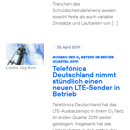
Tranchen des
Schuldscheindarlehens weisen
sowohl feste als auch variable
Zinssätze und Laufzeiten von […]
25. April 2019
AUSBAU DES O
NETZES IM ERSTEN
2
QUARTAL 2019:
Telefónica
Credits: Jörg Borm
Deutschland nimmt
stündlich einen
neuen LTE-Sender in
Betrieb
Telefónica Deutschland hat das
LTE-Ausbautempo in ihrem O
Netz
2
im ersten Quartal 2019 weiter
gesteigert. Insgesamt hat das