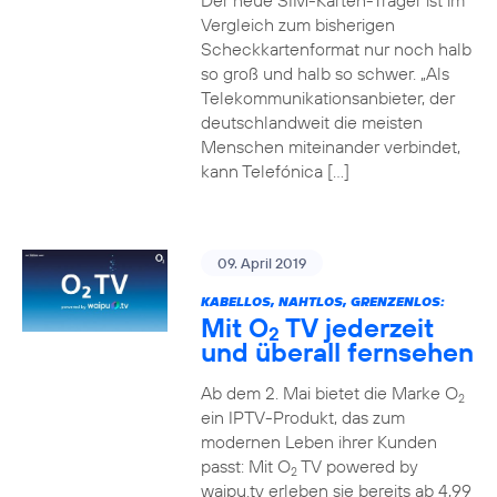
Der neue SIM-Karten-Träger ist im
Vergleich zum bisherigen
Scheckkartenformat nur noch halb
so groß und halb so schwer. „Als
Telekommunikationsanbieter, der
deutschlandweit die meisten
Menschen miteinander verbindet,
kann Telefónica […]
09. April 2019
KABELLOS, NAHTLOS, GRENZENLOS:
Mit O
TV jederzeit
2
und überall fernsehen
Ab dem 2. Mai bietet die Marke O
2
ein IPTV-Produkt, das zum
modernen Leben ihrer Kunden
passt: Mit O
TV powered by
2
waipu.tv erleben sie bereits ab 4,99