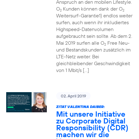
Anspruch an den mobilen Lifestyle.
O
Kunden können dank der O
2
2
Weitersurf-Garantie1) endlos weiter
surfen, auch wenn ihr inkludiertes
Highspeed-Datenvolumen
aufgebraucht sein sollte. Ab dem 2.
Mai 2019 surfen alle O
Free Neu-
2
und Bestandskunden zusätzlich im
LTE-Netz weiter. Bei
gleichbleibender Geschwindigkeit
von 1 Mbit/s […]
02. April 2019
ZITAT VALENTINA DAIBER:
Mit unsere Initiative
zu Corporate Digital
Responsibility (CDR)
machen wir die