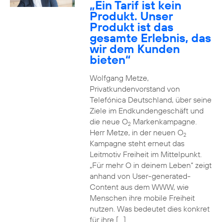
„Ein Tarif ist kein
Produkt. Unser
Produkt ist das
gesamte Erlebnis, das
wir dem Kunden
bieten“
Wolfgang Metze,
Privatkundenvorstand von
Telefónica Deutschland, über seine
Ziele im Endkundengeschäft und
die neue O
Markenkampagne.
2
Herr Metze, in der neuen O
2
Kampagne steht erneut das
Leitmotiv Freiheit im Mittelpunkt.
„Für mehr O in deinem Leben“ zeigt
anhand von User-generated-
Content aus dem WWW, wie
Menschen ihre mobile Freiheit
nutzen. Was bedeutet dies konkret
für ihre […]