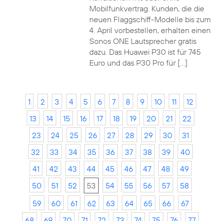
Mobilfunkvertrag. Kunden, die die
neuen Flaggschiff-Modelle bis zum
4. April vorbestellen, erhalten einen
Sonos ONE Lautsprecher gratis
dazu. Das Huawei P30 ist für 745
Euro und das P30 Pro für […]
1
2
3
4
5
6
7
8
9
10
11
12
13
14
15
16
17
18
19
20
21
22
23
24
25
26
27
28
29
30
31
32
33
34
35
36
37
38
39
40
41
42
43
44
45
46
47
48
49
50
51
52
53
54
55
56
57
58
59
60
61
62
63
64
65
66
67
68
69
70
71
72
73
74
75
76
77