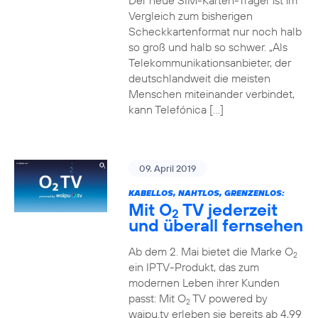
Der neue SIM-Karten-Träger ist im
Vergleich zum bisherigen
Scheckkartenformat nur noch halb
so groß und halb so schwer. „Als
Telekommunikationsanbieter, der
deutschlandweit die meisten
Menschen miteinander verbindet,
kann Telefónica […]
09. April 2019
KABELLOS, NAHTLOS, GRENZENLOS:
Mit O
TV jederzeit
2
und überall fernsehen
Ab dem 2. Mai bietet die Marke O
2
ein IPTV-Produkt, das zum
modernen Leben ihrer Kunden
passt: Mit O
TV powered by
2
waipu.tv erleben sie bereits ab 4,99