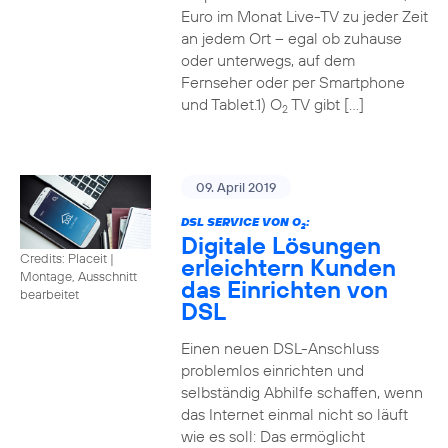
Euro im Monat Live-TV zu jeder Zeit
an jedem Ort – egal ob zuhause
oder unterwegs, auf dem
Fernseher oder per Smartphone
und Tablet.1) O
TV gibt […]
2
09. April 2019
DSL SERVICE VON O
:
2
Digitale Lösungen
Credits: Placeit
|
erleichtern Kunden
Montage, Ausschnitt
das Einrichten von
bearbeitet
DSL
Einen neuen DSL-Anschluss
problemlos einrichten und
selbständig Abhilfe schaffen, wenn
das Internet einmal nicht so läuft
wie es soll: Das ermöglicht