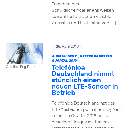
Tranchen des
Schuldscheindarlehens weisen
sowohl feste als auch variable
Zinssätze und Laufzeiten von […]
25. April 2019
AUSBAU DES O
NETZES IM ERSTEN
2
QUARTAL 2019:
Telefónica
Credits: Jörg Borm
Deutschland nimmt
stündlich einen
neuen LTE-Sender in
Betrieb
Telefónica Deutschland hat das
LTE-Ausbautempo in ihrem O
Netz
2
im ersten Quartal 2019 weiter
gesteigert. Insgesamt hat das