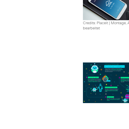
Credits: Placeit
|
Montage, A
bearbeitet