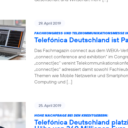
29. April 2019
FACHKONGRESS UND TELEKOMMUNIKATIONSMESSE IN
Telefónica Deutschland ist P
Das Fachmagazin connect aus dem WEKA-Verlag 
„connect conference and exhibition“ im Congr
„connect|ec“ vereint Telekommunikationskonfer
„connect|ec“ adressiert damit sowohl Fachleut
Themen wie Mobile Netzwerke und Smartphon
Computing und […]
25. April 2019
HOHE NACHFRAGE BEI DEN KREDITGEBERN:
Telefónica Deutschland platz