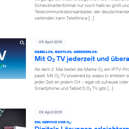
Scheckkartenformat nur noch halb so groß und 
Telekommunikationsanbieter, der deutschland
verbindet, kann Telefónica […]
09. April 2019
KABELLOS, NAHTLOS, GRENZENLOS:
Mit O
TV jederzeit und übera
2
Ab dem 2. Mai bietet die Marke O
ein IPTV-Pr
2
passt: Mit O
TV powered by waipu.tv erleben si
2
jeder Zeit an jedem Ort – egal ob zuhause ode
Smartphone und Tablet.1) O
TV gibt […]
2
09. April 2019
DSL SERVICE VON O
:
2
Digitale Lösungen erleichter