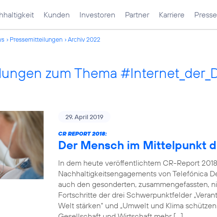
haltigkeit
Kunden
Investoren
Partner
Karriere
Presse
ws
Pressemitteilungen
Archiv 2022
ilungen zum Thema #Internet_der_
29. April 2019
CR REPORT 2018:
Der Mensch im Mittelpunkt d
In dem heute veröffentlichtem CR-Report 2018
Nachhaltigkeitsengagements von Telefónica De
auch den gesonderten, zusammengefassten, nich
Fortschritte der drei Schwerpunktfelder „Verantw
Welt stärken“ und „Umwelt und Klima schützen“.
Gesellschaft und Wirtschaft mehr […]