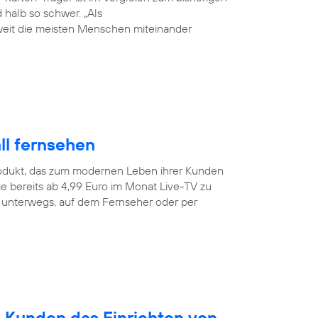
halb so schwer. „Als
weit die meisten Menschen miteinander
ll fernsehen
odukt, das zum modernen Leben ihrer Kunden
e bereits ab 4,99 Euro im Monat Live-TV zu
r unterwegs, auf dem Fernseher oder per
n Kunden das Einrichten von