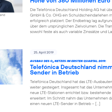
Höhe von 360 Millionen Euro
Die Telefónica Deutschland Holding AG hat übe
GmbH & Co. OHG ein Schuldscheindarlehen mi
land
erfolgreich platziert. Der Endbetrag lag aufgr
über dem ursprünglichen Zielvolumen. Die Tr
sowohl feste als auch variable Zinssätze und La
25. April 2019
AUSBAU DES O
NETZES IM ERSTEN QUARTAL 2019:
2
Telefónica Deutschland nimm
Sender in Betrieb
Telefónica Deutschland hat das LTE-Ausbaute
weiter gesteigert. Insgesamt hat das Unterneh
neue LTE-Stationen errichtet bzw. bestehende
erweitert. Im Schnitt nahm das Unternehmen d
einen neuen LTE-Sender in Betrieb – […]