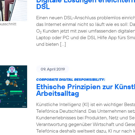
DSL
Einen neuen DSL-Anschluss problemlos einrich
das Internet einmal nicht so läuft wie es soll:
usschnitt
O
Kunden jetzt mit zwei umfassenden digital
2
Laptop oder PC und die DSL Hilfe App fürs Sm
und bieten […]
09. April 2019
CORPORATE DIGITAL RESPONSIBILITY:
Ethische Prinzipien zur Künstl
Arbeitsalltag
Künstliche Intelligenz (KI) ist ein wichtiger Bes
Telefónica Deutschland. Das Unternehmen setzt
Kundenerlebnisses bei Produkten, Netz und Ser
Verantwortung gegenüber Wirtschaft und Gesel
Telefónica deshalb weltweit dazu, KI nur nach k