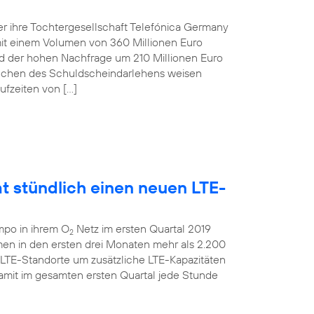
r ihre Tochtergesellschaft Telefónica Germany
t einem Volumen von 360 Millionen Euro
und der hohen Nachfrage um 210 Millionen Euro
anchen des Schuldscheindarlehens weisen
ufzeiten von […]
t stündlich einen neuen LTE-
mpo in ihrem O
Netz im ersten Quartal 2019
2
men in den ersten drei Monaten mehr als 2.200
 LTE-Standorte um zusätzliche LTE-Kapazitäten
amit im gesamten ersten Quartal jede Stunde