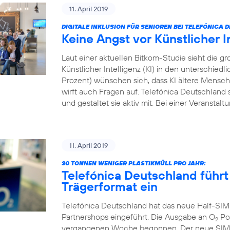
11. April 2019
DIGITALE INKLUSION FÜR SENIOREN BEI TELEFÓNICA
Keine Angst vor Künstlicher I
Laut einer aktuellen Bitkom-Studie sieht die
Künstlicher Intelligenz (KI) in den unterschied
Prozent) wünschen sich, dass KI ältere Menschen
wirft auch Fragen auf. Telefónica Deutschland s
und gestaltet sie aktiv mit. Bei einer Veranstal
11. April 2019
30 TONNEN WENIGER PLASTIKMÜLL PRO JAHR:
Telefónica Deutschland führt
Trägerformat ein
Telefónica Deutschland hat das neue Half-SIM
Partnershops eingeführt. Die Ausgabe an O
Pos
2
vergangenen Woche begonnen. Der neue SIM-Ka