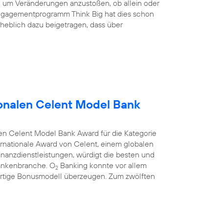
nd, um Veränderungen anzustoßen, ob allein oder
ngagementprogramm Think Big hat dies schon
heblich dazu beigetragen, dass über
onalen Celent Model Bank
en Celent Model Bank Award für die Kategorie
rnationale Award von Celent, einem globalen
anzdienstleistungen, würdigt die besten und
Bankenbranche. O
Banking konnte vor allem
2
rtige Bonusmodell überzeugen. Zum zwölften