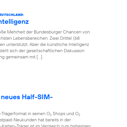
 DEUTSCHLAND:
ntelligenz
 große Mehrheit der Bundesbürger Chancen von
lichsten Lebensbereichen. Zwei Drittel (68
 unterstützt. Aber die künstliche Intelligenz
tellt sich der gesellschaftlichen Diskussion
tung gemeinsam mit […]
 neues Half-SIM-
-Trägerformat in seinen O
Shops und O
2
2
tpaid-Neukunden hat bereits in der
rten-Träger ist im Vergleich zum bisherigen