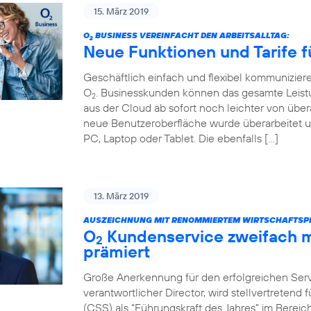
15. März 2019
O
BUSINESS VEREINFACHT DEN ARBEITSALLTAG:
2
Neue Funktionen und Tarife f
Geschäftlich einfach und flexibel kommunizier
O
. Businesskunden können das gesamte Leist
2
aus der Cloud ab sofort noch leichter von über
neue Benutzeroberfläche wurde überarbeitet u
PC, Laptop oder Tablet. Die ebenfalls […]
13. März 2019
AUSZEICHNUNG MIT RENOMMIERTEM WIRTSCHAFTSPR
O
Kundenservice zweifach m
2
prämiert
Große Anerkennung für den erfolgreichen Servi
verantwortlicher Director, wird stellvertretend
(CSS) als “Führungskraft des Jahres” im Bere