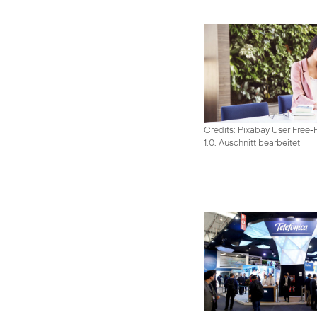
Credits: Pixabay User Free-
1.0, Auschnitt bearbeitet