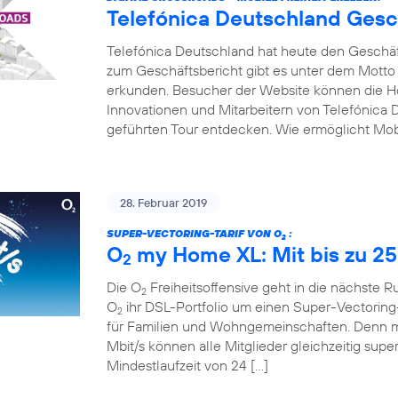
Telefónica Deutschland Gesc
Telefónica Deutschland hat heute den Geschäfts
zum Geschäftsbericht gibt es unter dem Motto
erkunden. Besucher der Website können die Hot
Innovationen und Mitarbeitern von Telefónica D
geführten Tour entdecken. Wie ermöglicht Mobi
28. Februar 2019
SUPER-VECTORING-TARIF VON O
:
2
O
my Home XL: Mit bis zu 25
2
Die O
Freiheitsoffensive geht in die nächste 
2
O
ihr DSL-Portfolio um einen Super-Vectoring-
2
für Familien und Wohngemeinschaften. Denn mi
Mbit/s können alle Mitglieder gleichzeitig supe
Mindestlaufzeit von 24 […]