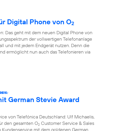
ür Digital Phone von O
2
en: Das geht mit dem neuen Digital Phone von
ungsspektrum der vollwertigen Telefonanlage
all und mit jedem Endgerät nutzen. Denn die
nd ermöglicht nun auch das Telefonieren via
EIS:
it German Stevie Award
ce von Telefónica Deutschland: Ulf Michaelis,
 für den gesamten O
Customer Service & Sales
2
ich Kundenservice mit dem goldenen German