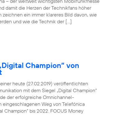
ona – der weltweit wichtigsten Mobilfunkmesse
und damit die Herzen der Technikfans höher
n zeichnen ein immer klareres Bild davon, wie
werden und wie die Technik der […]
„Digital Champion“ von
t
ner heute (27.02.2019) veröffentlichten
unikation mit dem Siegel „Digital Champion“
rde der erfolgreiche Omnichannel-
den eingeschlagenen Weg von Telefónica
ital Champion“ bis 2022. FOCUS Money