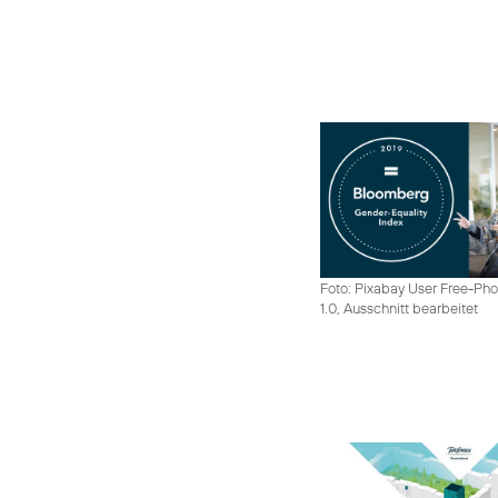
Foto: Pixabay User Free-Pho
1.0, Ausschnitt bearbeitet