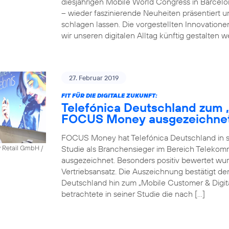
diesjährigen Mobile World Congress in Barcel
– wieder faszinierende Neuheiten präsentiert 
schlagen lassen. Die vorgestellten Innovatione
wir unseren digitalen Alltag künftig gestalten 
27. Februar 2019
FIT FÜR DIE DIGITALE ZUKUNFT:
Telefónica Deutschland zum 
FOCUS Money ausgezeichne
FOCUS Money hat Telefónica Deutschland in sei
Studie als Branchensieger im Bereich Telekomm
y Retail GmbH /
ausgezeichnet. Besonders positiv bewertet wu
Vertriebsansatz. Die Auszeichnung bestätigt 
Deutschland hin zum „Mobile Customer & Dig
betrachtete in seiner Studie die nach […]