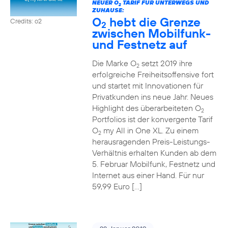
NEUER O
TARIF FÜR UNTERWEGS UND
2
ZUHAUSE:
O
hebt die Grenze
Credits: o2
2
zwischen Mobilfunk-
und Festnetz auf
Die Marke O
setzt 2019 ihre
2
erfolgreiche Freiheitsoffensive fort
und startet mit Innovationen für
Privatkunden ins neue Jahr. Neues
Highlight des überarbeiteten O
2
Portfolios ist der konvergente Tarif
O
my All in One XL. Zu einem
2
herausragenden Preis-Leistungs-
Verhältnis erhalten Kunden ab dem
5. Februar Mobilfunk, Festnetz und
Internet aus einer Hand. Für nur
59,99 Euro […]