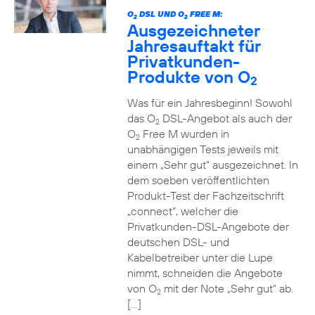
O
DSL UND O
FREE M:
2
2
Ausgezeichneter
Jahresauftakt für
Privatkunden-
Produkte von O
2
Was für ein Jahresbeginn! Sowohl
das O
DSL-Angebot als auch der
2
O
Free M wurden in
2
unabhängigen Tests jeweils mit
einem „Sehr gut“ ausgezeichnet. In
dem soeben veröffentlichten
Produkt-Test der Fachzeitschrift
„connect“, welcher die
Privatkunden-DSL-Angebote der
deutschen DSL- und
Kabelbetreiber unter die Lupe
nimmt, schneiden die Angebote
von O
mit der Note „Sehr gut“ ab.
2
[…]