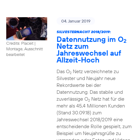
04. Januar 2019
SILVESTERNACHT 2018/2019:
Datennutzung im O
2
Credits: Placeit
|
Netz zum
Montage, Ausschnitt
Jahreswechsel auf
bearbeitet
Allzeit-Hoch
Das O
Netz verzeichnete zu
2
Silvester und Neujahr neue
Rekordwerte bei der
Datennutzung. Das stabile und
zuverlässige O
Netz hat für die
2
mehr als 45,4 Millionen Kunden
(Stand 30.09.18) zum
Jahreswechsel 2018/2019 eine
entscheidende Rolle gespielt, zum
Beispiel um Neujahrsgrüße zu