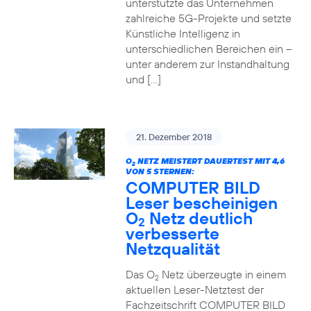
unterstützte das Unternehmen
zahlreiche 5G-Projekte und setzte
Künstliche Intelligenz in
unterschiedlichen Bereichen ein –
unter anderem zur Instandhaltung
und […]
21. Dezember 2018
O
NETZ MEISTERT DAUERTEST MIT 4,6
2
VON 5 STERNEN:
COMPUTER BILD
Leser bescheinigen
O
Netz deutlich
2
verbesserte
Netzqualität
Das O
Netz überzeugte in einem
2
aktuellen Leser-Netztest der
Fachzeitschrift COMPUTER BILD