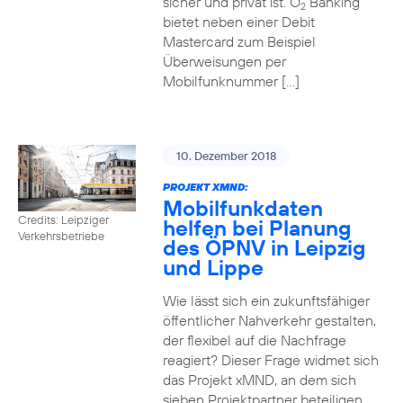
sicher und privat ist. O
Banking
2
bietet neben einer Debit
Mastercard zum Beispiel
Überweisungen per
Mobilfunknummer […]
10. Dezember 2018
PROJEKT XMND:
Mobilfunkdaten
Credits: Leipziger
helfen bei Planung
Verkehrsbetriebe
des ÖPNV in Leipzig
und Lippe
Wie lässt sich ein zukunftsfähiger
öffentlicher Nahverkehr gestalten,
der flexibel auf die Nachfrage
reagiert? Dieser Frage widmet sich
das Projekt xMND, an dem sich
sieben Projektpartner beteiligen.