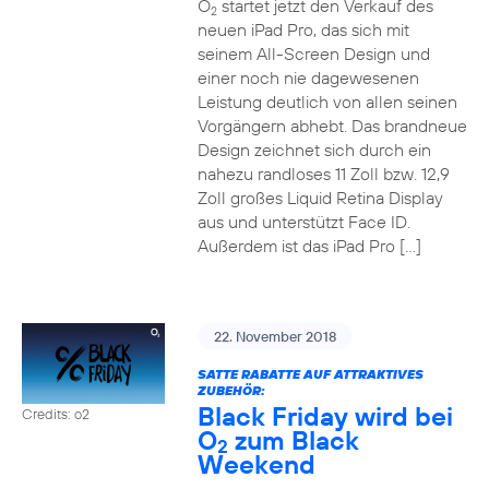
O
startet jetzt den Verkauf des
2
neuen iPad Pro, das sich mit
seinem All-Screen Design und
einer noch nie dagewesenen
Leistung deutlich von allen seinen
Vorgängern abhebt. Das brandneue
Design zeichnet sich durch ein
nahezu randloses 11 Zoll bzw. 12,9
Zoll großes Liquid Retina Display
aus und unterstützt Face ID.
Außerdem ist das iPad Pro […]
22. November 2018
SATTE RABATTE AUF ATTRAKTIVES
ZUBEHÖR:
Black Friday wird bei
Credits: o2
O
zum Black
2
Weekend