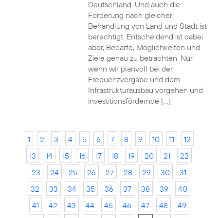
Deutschland. Und auch die
Forderung nach gleicher
Behandlung von Land und Stadt ist
berechtigt. Entscheidend ist dabei
aber, Bedarfe, Möglichkeiten und
Ziele genau zu betrachten. Nur
wenn wir planvoll bei der
Frequenzvergabe und dem
Infrastrukturausbau vorgehen und
investitionsfördernde […]
1
2
3
4
5
6
7
8
9
10
11
12
13
14
15
16
17
18
19
20
21
22
23
24
25
26
27
28
29
30
31
32
33
34
35
36
37
38
39
40
41
42
43
44
45
46
47
48
49