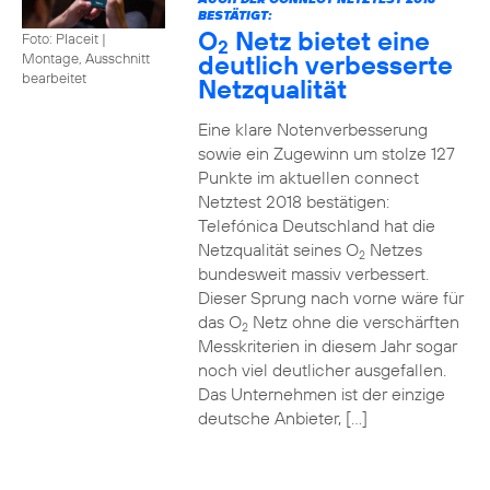
BESTÄTIGT:
O
Netz bietet eine
Foto: Placeit
|
2
deutlich verbesserte
Montage, Ausschnitt
bearbeitet
Netzqualität
Eine klare Notenverbesserung
sowie ein Zugewinn um stolze 127
Punkte im aktuellen connect
Netztest 2018 bestätigen:
Telefónica Deutschland hat die
Netzqualität seines O
Netzes
2
bundesweit massiv verbessert.
Dieser Sprung nach vorne wäre für
das O
Netz ohne die verschärften
2
Messkriterien in diesem Jahr sogar
noch viel deutlicher ausgefallen.
Das Unternehmen ist der einzige
deutsche Anbieter, […]