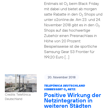
Erstmals ist O
beim Black Friday
2
mit dabei und bietet ab morgen
satte Rabatte in den O
Shops und
2
unter o2online.de. Am 23. und 24.
November 2018 gibt es in den O
2
Shops auf das hochwertige
Zubehör einen Preisnachlass in
Höhe von 20 Prozent:
Beispielsweise ist die sportliche
Samsung Gear S3 Frontier für
199,20 Euro […]
20. November 2018
TELEFÓNICA DEUTSCHLAND
VERBESSERT O
NETZ:
2
Positive Wirkung der
Credits: Telefónica
Netzintegration in
Deutschland
weiteren Städten