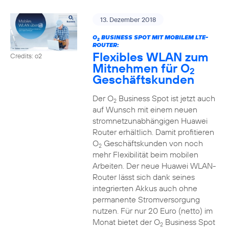
13. Dezember 2018
O
BUSINESS SPOT MIT MOBILEM LTE-
2
ROUTER:
Flexibles WLAN zum
Credits: o2
Mitnehmen für O
2
Geschäftskunden
Der O
Business Spot ist jetzt auch
2
auf Wunsch mit einem neuen
stromnetzunabhängigen Huawei
Router erhältlich. Damit profitieren
O
Geschäftskunden von noch
2
mehr Flexibilität beim mobilen
Arbeiten. Der neue Huawei WLAN-
Router lässt sich dank seines
integrierten Akkus auch ohne
permanente Stromversorgung
nutzen. Für nur 20 Euro (netto) im
Monat bietet der O
Business Spot
2