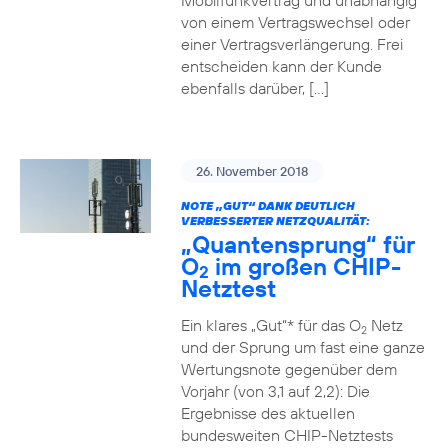
Mobilfunkvertrag und unabhängig
von einem Vertragswechsel oder
einer Vertragsverlängerung. Frei
entscheiden kann der Kunde
ebenfalls darüber, […]
26. November 2018
NOTE „GUT“ DANK DEUTLICH
VERBESSERTER NETZQUALITÄT:
„Quantensprung“ für
O
im großen CHIP-
2
Netztest
Ein klares „Gut“* für das O
Netz
2
und der Sprung um fast eine ganze
Wertungsnote gegenüber dem
Vorjahr (von 3,1 auf 2,2): Die
Ergebnisse des aktuellen
bundesweiten CHIP-Netztests