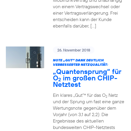
Mobilfunkvertrag und unabhängig
von einem Vertragswechsel oder
einer Vertragsverlängerung. Frei
entscheiden kann der Kunde
ebenfalls darüber, […]
26. November 2018
NOTE „GUT“ DANK DEUTLICH
VERBESSERTER NETZQUALITÄT:
„Quantensprung“ für
O
im großen CHIP-
2
Netztest
Ein klares „Gut“* für das O
Netz
2
und der Sprung um fast eine ganze
Wertungsnote gegenüber dem
Vorjahr (von 3,1 auf 2,2): Die
Ergebnisse des aktuellen
bundesweiten CHIP-Netztests