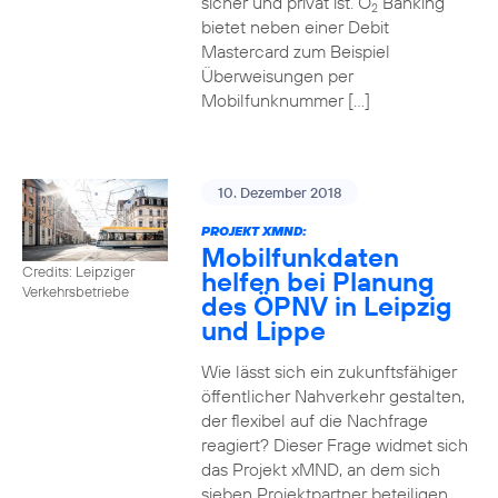
sicher und privat ist. O
Banking
2
bietet neben einer Debit
Mastercard zum Beispiel
Überweisungen per
Mobilfunknummer […]
10. Dezember 2018
PROJEKT XMND:
Mobilfunkdaten
Credits: Leipziger
helfen bei Planung
Verkehrsbetriebe
des ÖPNV in Leipzig
und Lippe
Wie lässt sich ein zukunftsfähiger
öffentlicher Nahverkehr gestalten,
der flexibel auf die Nachfrage
reagiert? Dieser Frage widmet sich
das Projekt xMND, an dem sich
sieben Projektpartner beteiligen.