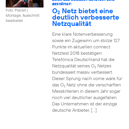
BESTÄTIGT:
O
Netz bietet eine
Foto: Placeit
|
2
deutlich verbesserte
Montage, Ausschnitt
bearbeitet
Netzqualität
Eine klare Notenverbesserung
sowie ein Zugewinn um stolze 127
Punkte im aktuellen connect
Netztest 2018 bestätigen:
Telefónica Deutschland hat die
Netzqualität seines O
Netzes
2
bundesweit massiv verbessert.
Dieser Sprung nach vorne wäre für
das O
Netz ohne die verschärften
2
Messkriterien in diesem Jahr sogar
noch viel deutlicher ausgefallen.
Das Unternehmen ist der einzige
deutsche Anbieter, […]