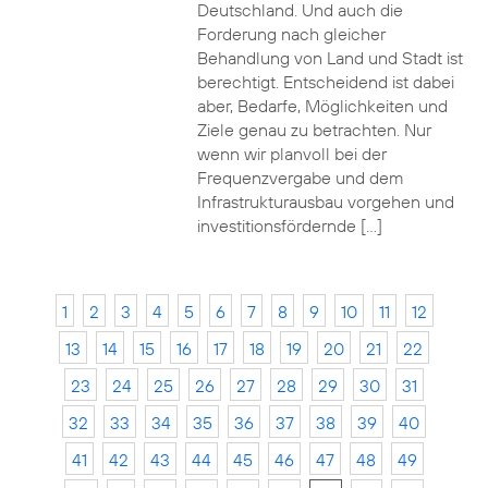
Deutschland. Und auch die
Forderung nach gleicher
Behandlung von Land und Stadt ist
berechtigt. Entscheidend ist dabei
aber, Bedarfe, Möglichkeiten und
Ziele genau zu betrachten. Nur
wenn wir planvoll bei der
Frequenzvergabe und dem
Infrastrukturausbau vorgehen und
investitionsfördernde […]
1
2
3
4
5
6
7
8
9
10
11
12
13
14
15
16
17
18
19
20
21
22
23
24
25
26
27
28
29
30
31
32
33
34
35
36
37
38
39
40
41
42
43
44
45
46
47
48
49