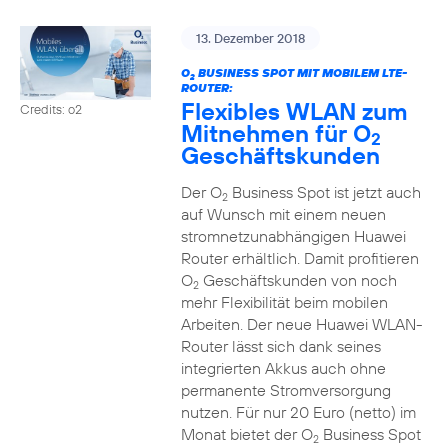
13. Dezember 2018
O
BUSINESS SPOT MIT MOBILEM LTE-
2
ROUTER:
Flexibles WLAN zum
Credits: o2
Mitnehmen für O
2
Geschäftskunden
Der O
Business Spot ist jetzt auch
2
auf Wunsch mit einem neuen
stromnetzunabhängigen Huawei
Router erhältlich. Damit profitieren
O
Geschäftskunden von noch
2
mehr Flexibilität beim mobilen
Arbeiten. Der neue Huawei WLAN-
Router lässt sich dank seines
integrierten Akkus auch ohne
permanente Stromversorgung
nutzen. Für nur 20 Euro (netto) im
Monat bietet der O
Business Spot
2