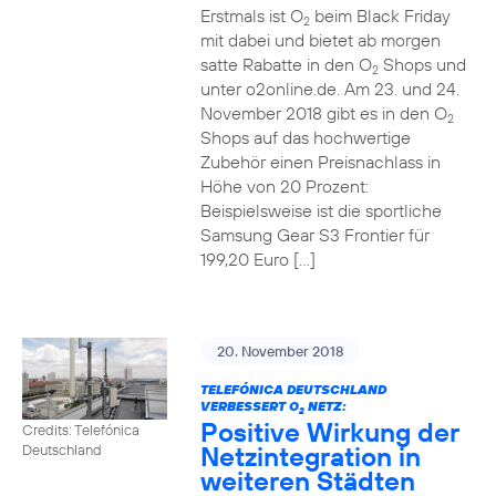
Erstmals ist O
beim Black Friday
2
mit dabei und bietet ab morgen
satte Rabatte in den O
Shops und
2
unter o2online.de. Am 23. und 24.
November 2018 gibt es in den O
2
Shops auf das hochwertige
Zubehör einen Preisnachlass in
Höhe von 20 Prozent:
Beispielsweise ist die sportliche
Samsung Gear S3 Frontier für
199,20 Euro […]
20. November 2018
TELEFÓNICA DEUTSCHLAND
VERBESSERT O
NETZ:
2
Positive Wirkung der
Credits: Telefónica
Netzintegration in
Deutschland
weiteren Städten