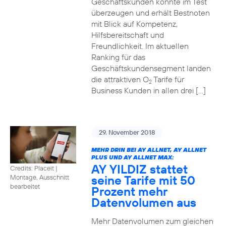
Geschäftskunden konnte im Test
überzeugen und erhält Bestnoten
mit Blick auf Kompetenz,
Hilfsbereitschaft und
Freundlichkeit. Im aktuellen
Ranking für das
Geschäftskundensegment landen
die attraktiven O
Tarife für
2
Business Kunden in allen drei […]
29. November 2018
MEHR DRIN BEI AY ALLNET, AY ALLNET
PLUS UND AY ALLNET MAX:
AY YILDIZ stattet
Credits: Placeit
|
seine Tarife mit 50
Montage, Ausschnitt
bearbeitet
Prozent mehr
Datenvolumen aus
Mehr Datenvolumen zum gleichen