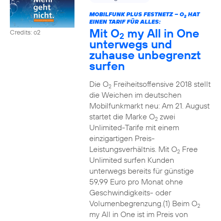
MOBILFUNK PLUS FESTNETZ – O
HAT
2
EINEN TARIF FÜR ALLES:
Mit O
my All in One
Credits: o2
2
unterwegs und
zuhause unbegrenzt
surfen
Die O
Freiheitsoffensive 2018 stellt
2
die Weichen im deutschen
Mobilfunkmarkt neu: Am 21. August
startet die Marke O
zwei
2
Unlimited-Tarife mit einem
einzigartigen Preis-
Leistungsverhältnis. Mit O
Free
2
Unlimited surfen Kunden
unterwegs bereits für günstige
59,99 Euro pro Monat ohne
Geschwindigkeits- oder
Volumenbegrenzung.(1) Beim O
2
my All in One ist im Preis von