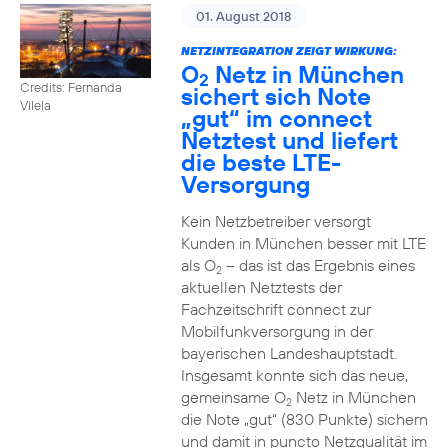
01. August 2018
NETZINTEGRATION ZEIGT WIRKUNG:
O
Netz in München
2
Credits: Fernanda
sichert sich Note
Vilela
„gut“ im connect
Netztest und liefert
die beste LTE-
Versorgung
Kein Netzbetreiber versorgt
Kunden in München besser mit LTE
als O
– das ist das Ergebnis eines
2
aktuellen Netztests der
Fachzeitschrift connect zur
Mobilfunkversorgung in der
bayerischen Landeshauptstadt.
Insgesamt konnte sich das neue,
gemeinsame O
Netz in München
2
die Note „gut“ (830 Punkte) sichern
und damit in puncto Netzqualität im