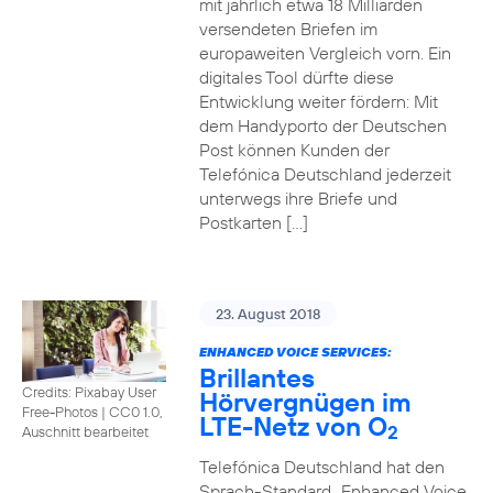
mit jährlich etwa 18 Milliarden
versendeten Briefen im
europaweiten Vergleich vorn. Ein
digitales Tool dürfte diese
Entwicklung weiter fördern: Mit
dem Handyporto der Deutschen
Post können Kunden der
Telefónica Deutschland jederzeit
unterwegs ihre Briefe und
Postkarten […]
23. August 2018
ENHANCED VOICE SERVICES:
Brillantes
Credits: Pixabay User
Hörvergnügen im
Free-Photos
|
CC0 1.0,
LTE-Netz von O
2
Auschnitt bearbeitet
Telefónica Deutschland hat den
Sprach-Standard „Enhanced Voice