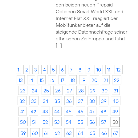
den beiden neuen Prepaid-
Optionen Smart World XXL und
Internet Flat XXL reagiert der
Mobilfunkanbieter auf die
steigende Datennachfrage seiner
ethnischen Zielgruppe und führt
[…]
1
2
3
4
5
6
7
8
9
10
11
12
13
14
15
16
17
18
19
20
21
22
23
24
25
26
27
28
29
30
31
32
33
34
35
36
37
38
39
40
41
42
43
44
45
46
47
48
49
50
51
52
53
54
55
56
57
58
59
60
61
62
63
64
65
66
67