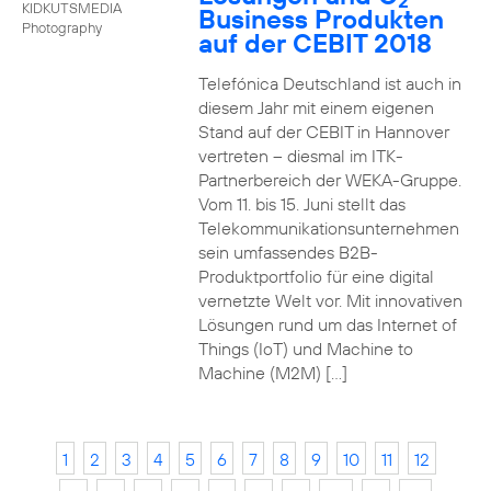
2
KIDKUTSMEDIA
Business Produkten
Photography
auf der CEBIT 2018
Telefónica Deutschland ist auch in
diesem Jahr mit einem eigenen
Stand auf der CEBIT in Hannover
vertreten – diesmal im ITK-
Partnerbereich der WEKA-Gruppe.
Vom 11. bis 15. Juni stellt das
Telekommunikationsunternehmen
sein umfassendes B2B-
Produktportfolio für eine digital
vernetzte Welt vor. Mit innovativen
Lösungen rund um das Internet of
Things (IoT) und Machine to
Machine (M2M) […]
1
2
3
4
5
6
7
8
9
10
11
12