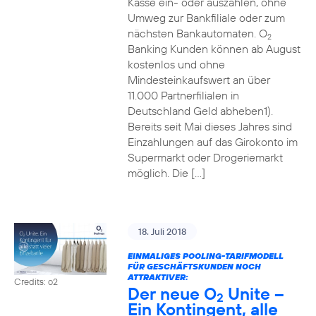
Kasse ein- oder auszahlen, ohne
Umweg zur Bankfiliale oder zum
nächsten Bankautomaten. O
2
Banking Kunden können ab August
kostenlos und ohne
Mindesteinkaufswert an über
11.000 Partnerfilialen in
Deutschland Geld abheben1).
Bereits seit Mai dieses Jahres sind
Einzahlungen auf das Girokonto im
Supermarkt oder Drogeriemarkt
möglich. Die […]
18. Juli 2018
EINMALIGES POOLING-TARIFMODELL
FÜR GESCHÄFTSKUNDEN NOCH
ATTRAKTIVER:
Credits: o2
Der neue O
Unite –
2
Ein Kontingent, alle