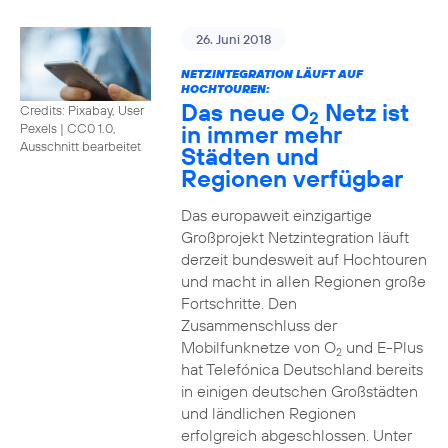
26. Juni 2018
NETZINTEGRATION LÄUFT AUF
HOCHTOUREN:
Das neue O
Netz ist
Credits: Pixabay, User
2
in immer mehr
Pexels
|
CC0 1.0,
Ausschnitt bearbeitet
Städten und
Regionen verfügbar
Das europaweit einzigartige
Großprojekt Netzintegration läuft
derzeit bundesweit auf Hochtouren
und macht in allen Regionen große
Fortschritte. Den
Zusammenschluss der
Mobilfunknetze von O
und E-Plus
2
hat Telefónica Deutschland bereits
in einigen deutschen Großstädten
und ländlichen Regionen
erfolgreich abgeschlossen. Unter