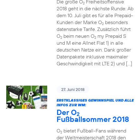
Die große O
Freiheitsoffensive
2
2018 geht in die nächste Runde: Ab
dem 10. Juli gibt es für alle Prepaid-
Kunden der Marke O
besonders
2
datenstarke Tarife. Zusätzlich führt
O
beim neuen O
my Prepaid S
2
2
und M eine Allnet Flat 1) in alle
deutschen Netze ein. Dank großer
Datenpakete inklusive maximaler
Geschwindigkeit mit LTE 2) und […]
27. Juni 2018
ERSTKLASSIGES GEWINNSPIEL UND ALLE
INFOS ZUR WM:
Der O
2
Fußballsommer 2018
O
bietet Fußball-Fans während
2
der Weltmeisterschaft 2018 den