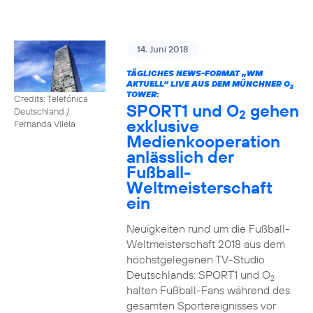
14. Juni 2018
TÄGLICHES NEWS-FORMAT „WM
AKTUELL“ LIVE AUS DEM MÜNCHNER O
2
TOWER:
Credits: Telefónica
SPORT1 und O
gehen
Deutschland /
2
exklusive
Fernanda Vilela
Medienkooperation
anlässlich der
Fußball-
Weltmeisterschaft
ein
Neuigkeiten rund um die Fußball-
Weltmeisterschaft 2018 aus dem
höchstgelegenen TV-Studio
Deutschlands: SPORT1 und O
2
halten Fußball-Fans während des
gesamten Sportereignisses vor