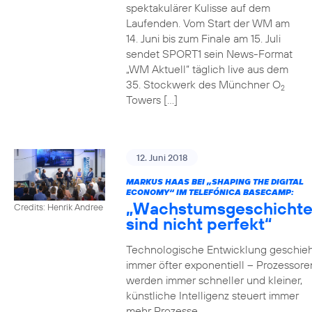
spektakulärer Kulisse auf dem
Laufenden. Vom Start der WM am
14. Juni bis zum Finale am 15. Juli
sendet SPORT1 sein News-Format
„WM Aktuell“ täglich live aus dem
35. Stockwerk des Münchner O
2
Towers […]
12. Juni 2018
MARKUS HAAS BEI „SHAPING THE DIGITAL
ECONOMY“ IM TELEFÓNICA BASECAMP:
„Wachstumsgeschicht
Credits: Henrik Andree
sind nicht perfekt“
Technologische Entwicklung geschieh
immer öfter exponentiell – Prozessore
werden immer schneller und kleiner,
künstliche Intelligenz steuert immer
mehr Prozesse,