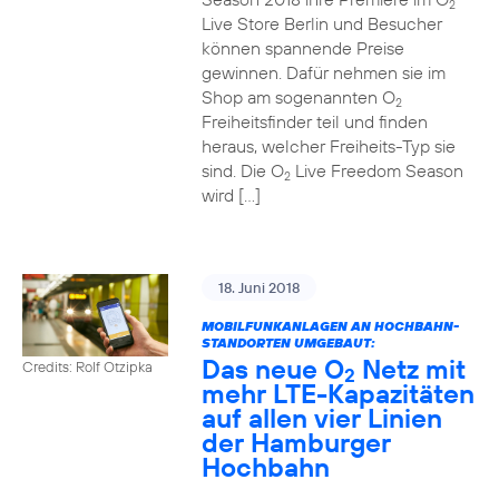
2
Live Store Berlin und Besucher
können spannende Preise
gewinnen. Dafür nehmen sie im
Shop am sogenannten O
2
Freiheitsfinder teil und finden
heraus, welcher Freiheits-Typ sie
sind. Die O
Live Freedom Season
2
wird […]
18. Juni 2018
MOBILFUNKANLAGEN AN HOCHBAHN-
STANDORTEN UMGEBAUT:
Das neue O
Netz mit
Credits: Rolf Otzipka
2
mehr LTE-Kapazitäten
auf allen vier Linien
der Hamburger
Hochbahn