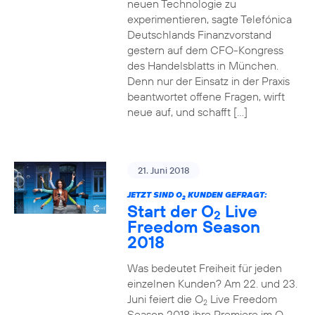
neuen Technologie zu
experimentieren, sagte Telefónica
Deutschlands Finanzvorstand
gestern auf dem CFO-Kongress
des Handelsblatts in München.
Denn nur der Einsatz in der Praxis
beantwortet offene Fragen, wirft
neue auf, und schafft […]
21. Juni 2018
JETZT SIND O
KUNDEN GEFRAGT:
2
Start der O
Live
2
Freedom Season
2018
Was bedeutet Freiheit für jeden
einzelnen Kunden? Am 22. und 23.
Juni feiert die O
Live Freedom
2
Season 2018 ihre Premiere im O