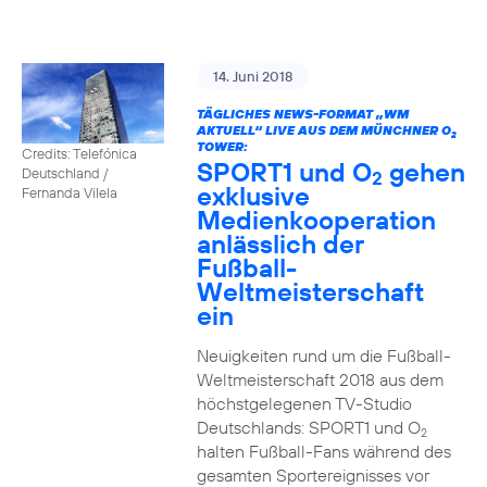
14. Juni 2018
TÄGLICHES NEWS-FORMAT „WM
AKTUELL“ LIVE AUS DEM MÜNCHNER O
2
TOWER:
Credits: Telefónica
SPORT1 und O
gehen
Deutschland /
2
exklusive
Fernanda Vilela
Medienkooperation
anlässlich der
Fußball-
Weltmeisterschaft
ein
Neuigkeiten rund um die Fußball-
Weltmeisterschaft 2018 aus dem
höchstgelegenen TV-Studio
Deutschlands: SPORT1 und O
2
halten Fußball-Fans während des
gesamten Sportereignisses vor