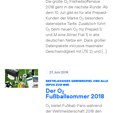
Die große O
Freiheitsoffensive
2
2018 geht in die nächste Runde: Ab
dem 10. Juli gibt es für alle Prepaid-
Kunden der Marke O
besonders
2
datenstarke Tarife. Zusätzlich führt
O
beim neuen O
my Prepaid S
2
2
und M eine Allnet Flat 1) in alle
deutschen Netze ein. Dank großer
Datenpakete inklusive maximaler
Geschwindigkeit mit LTE 2) und […]
27. Juni 2018
ERSTKLASSIGES GEWINNSPIEL UND ALLE
INFOS ZUR WM:
Der O
2
Fußballsommer 2018
O
bietet Fußball-Fans während
2
der Weltmeisterschaft 2018 den