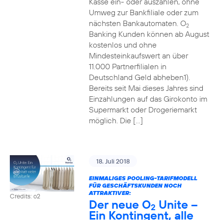
Kasse ein- oder auszahlen, ohne
Umweg zur Bankfiliale oder zum
nächsten Bankautomaten. O
2
Banking Kunden können ab August
kostenlos und ohne
Mindesteinkaufswert an über
11.000 Partnerfilialen in
Deutschland Geld abheben1).
Bereits seit Mai dieses Jahres sind
Einzahlungen auf das Girokonto im
Supermarkt oder Drogeriemarkt
möglich. Die […]
18. Juli 2018
EINMALIGES POOLING-TARIFMODELL
FÜR GESCHÄFTSKUNDEN NOCH
ATTRAKTIVER:
Credits: o2
Der neue O
Unite –
2
Ein Kontingent, alle