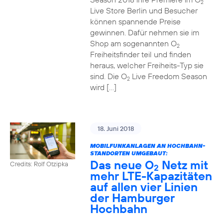
2
Live Store Berlin und Besucher
können spannende Preise
gewinnen. Dafür nehmen sie im
Shop am sogenannten O
2
Freiheitsfinder teil und finden
heraus, welcher Freiheits-Typ sie
sind. Die O
Live Freedom Season
2
wird […]
18. Juni 2018
MOBILFUNKANLAGEN AN HOCHBAHN-
STANDORTEN UMGEBAUT:
Das neue O
Netz mit
Credits: Rolf Otzipka
2
mehr LTE-Kapazitäten
auf allen vier Linien
der Hamburger
Hochbahn