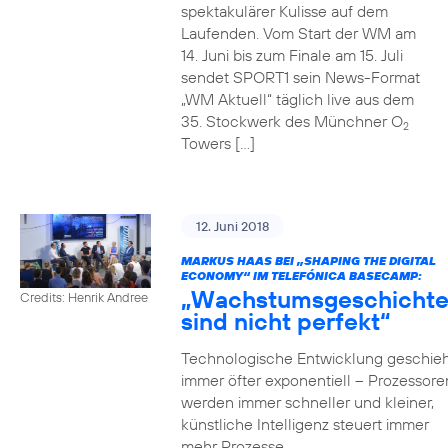
spektakulärer Kulisse auf dem
Laufenden. Vom Start der WM am
14. Juni bis zum Finale am 15. Juli
sendet SPORT1 sein News-Format
„WM Aktuell“ täglich live aus dem
35. Stockwerk des Münchner O
2
Towers […]
12. Juni 2018
MARKUS HAAS BEI „SHAPING THE DIGITAL
ECONOMY“ IM TELEFÓNICA BASECAMP:
„Wachstumsgeschicht
Credits: Henrik Andree
sind nicht perfekt“
Technologische Entwicklung geschieh
immer öfter exponentiell – Prozessore
werden immer schneller und kleiner,
künstliche Intelligenz steuert immer
mehr Prozesse,