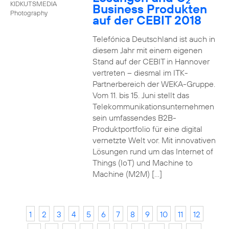
2
KIDKUTSMEDIA
Business Produkten
Photography
auf der CEBIT 2018
Telefónica Deutschland ist auch in
diesem Jahr mit einem eigenen
Stand auf der CEBIT in Hannover
vertreten – diesmal im ITK-
Partnerbereich der WEKA-Gruppe.
Vom 11. bis 15. Juni stellt das
Telekommunikationsunternehmen
sein umfassendes B2B-
Produktportfolio für eine digital
vernetzte Welt vor. Mit innovativen
Lösungen rund um das Internet of
Things (IoT) und Machine to
Machine (M2M) […]
1
2
3
4
5
6
7
8
9
10
11
12