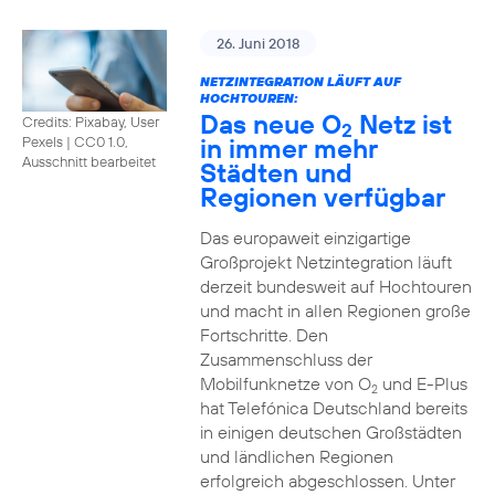
26. Juni 2018
NETZINTEGRATION LÄUFT AUF
HOCHTOUREN:
Das neue O
Netz ist
Credits: Pixabay, User
2
in immer mehr
Pexels
|
CC0 1.0,
Ausschnitt bearbeitet
Städten und
Regionen verfügbar
Das europaweit einzigartige
Großprojekt Netzintegration läuft
derzeit bundesweit auf Hochtouren
und macht in allen Regionen große
Fortschritte. Den
Zusammenschluss der
Mobilfunknetze von O
und E-Plus
2
hat Telefónica Deutschland bereits
in einigen deutschen Großstädten
und ländlichen Regionen
erfolgreich abgeschlossen. Unter