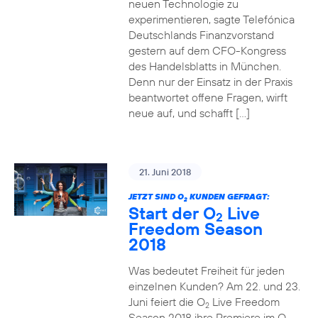
neuen Technologie zu
experimentieren, sagte Telefónica
Deutschlands Finanzvorstand
gestern auf dem CFO-Kongress
des Handelsblatts in München.
Denn nur der Einsatz in der Praxis
beantwortet offene Fragen, wirft
neue auf, und schafft […]
21. Juni 2018
JETZT SIND O
KUNDEN GEFRAGT:
2
Start der O
Live
2
Freedom Season
2018
Was bedeutet Freiheit für jeden
einzelnen Kunden? Am 22. und 23.
Juni feiert die O
Live Freedom
2
Season 2018 ihre Premiere im O