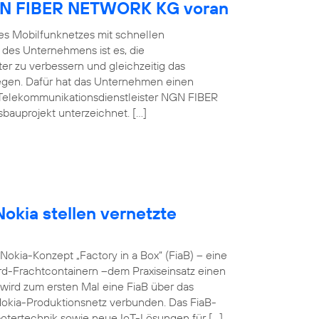
NGN FIBER NETWORK KG voran
es Mobilfunknetzes mit schnellen
 des Unternehmens ist es, die
er zu verbessern und gleichzeitig das
egen. Dafür hat das Unternehmen einen
Telekommunikationsdienstleister NGN FIBER
auprojekt unterzeichnet. […]
okia stellen vernetzte
okia-Konzept „Factory in a Box“ (FiaB) – eine
rd-Frachtcontainern –dem Praxiseinsatz einen
wird zum ersten Mal eine FiaB über das
Nokia-Produktionsnetz verbunden. Das FiaB-
otertechnik sowie neue IoT-Lösungen für […]