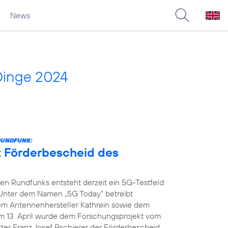
News
Dinge 2024
RUNDFUNK:
t Förderbescheid des
n Rundfunks entsteht derzeit ein 5G-Testfeld
 Unter dem Namen „5G Today“ betreibt
dem Antennenhersteller Kathrein sowie dem
m 13. April wurde dem Forschungsprojekt vom
ter Franz Josef Pschierer der Förderbescheid