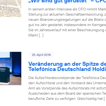
„Wir sind gut gerüstet“ – CF
In seinem ersten Interview als CFO nimmt Mar
Stellung zur aktuellen Geschäftsentwicklun
neuen Bilanzierungsregelungen auf die Bilanz 
gut ins Jahr gestartet, insbesondere im Kerng
Sie im Jahresverlauf mit einer Beschleunigung
Markt […]
25. April 2018
Veränderung an der Spitze de
Telefónica Deutschland Hold
Die Aufsichtsratsvorsitzende der Telefónica De
den Aufsichtsrat und den Vorstand des Unterneh
Amt als Vorsitzende des Aufsichtsrats mit sofo
Ausscheiden aus dem Board der spanischen Tele
berufliche Ziele zu verfolgen. Gleichzeitig hat [