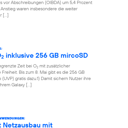
nis vor Abschreibungen (OIBDA) um 5,4 Prozent
n Anstieg waren insbesondere die weiter
r […]
S:
O
inklusive 256 GB mircoSD
2
grenzte Zeit bei O
mit zusätzlicher
2
Freiheit. Bis zum 8. Mai gibt es die 256 GB
(UVP) gratis dazu.1) Damit sichern Nutzer ihre
 ihrem Galaxy […]
ANWENDUNGEN:
t Netzausbau mit