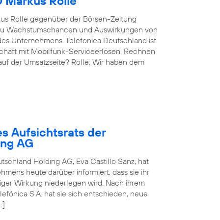
O Markus Rolle
kus Rolle gegenüber der Börsen-Zeitung
g, zu Wachstumschancen und Auswirkungen von
des Unternehmens. Telefonica Deutschland ist
eschäft mit Mobilfunk-Serviceerlösen. Rechnen
 auf der Umsatzseite? Rolle: Wir haben dem
s Aufsichtsrats der
ing AG
utschland Holding AG, Eva Castillo Sanz, hat
mens heute darüber informiert, dass sie ihr
rtiger Wirkung niederlegen wird. Nach ihrem
fónica S.A. hat sie sich entschieden, neue
…]