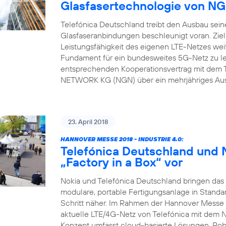
Glasfasertechnologie von 
Telefónica Deutschland treibt den Ausbau sein
Glasfaseranbindungen beschleunigt voran. Ziel
Leistungsfähigkeit des eigenen LTE-Netzes weit
Fundament für ein bundesweites 5G-Netz zu l
entsprechenden Kooperationsvertrag mit dem 
NETWORK KG (NGN) über ein mehrjähriges Ausb
23. April 2018
HANNOVER MESSE 2018 - INDUSTRIE 4.0:
Telefónica Deutschland und N
„Factory in a Box“ vor
Nokia und Telefónica Deutschland bringen das N
modulare, portable Fertigungsanlage in Standa
Schritt näher. Im Rahmen der Hannover Messe 
aktuelle LTE/4G-Netz von Telefónica mit dem 
Konzept umfasst cloud-basierte Lösungen, Rob