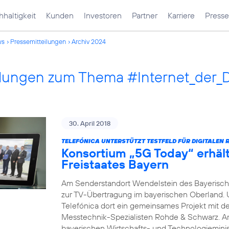
haltigkeit
Kunden
Investoren
Partner
Karriere
Presse
ws
Pressemitteilungen
Archiv 2024
ilungen zum Thema #Internet_der_
30. April 2018
TELEFÓNICA UNTERSTÜTZT TESTFELD FÜR DIGITALEN 
Konsortium „5G Today“ erhäl
Freistaates Bayern
Am Senderstandort Wendelstein des Bayerische
zur TV-Übertragung im bayerischen Oberland.
Telefónica dort ein gemeinsames Projekt mit 
Messtechnik-Spezialisten Rohde & Schwarz. A
bayerischen Wirtschafts- und Technologieminis