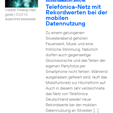
SILVESTERNACHT 2017/18:
Telefónica-Netz mit
Credits: Pixabay User
Rekordwerten bei der
geralt
|
CC0 1.0,
mobilen
Ausschnitt bearbeitet
Datennutzung
Zu einem gelungenen
Silvesterabend gehören
Feuerwerk, Musik und eine
fröhliche Stimmung. Natürlich
dürfen auch gegenseitige
Glückwünsche und das Teilen der
eigenen Partyfotos per
Smartphone nicht fehlen. Während
ausgelassen gefeiert wird, läuft das
Mobilfunknetz zur Höchstform auf.
Auch in diesem Jahr verzeichnete
das Netz von Telefónica
Deutschland wieder neue
Rekordwerte bei der mobilen
Datennutzung an Silvester. […]