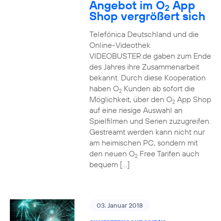
Angebot im O
App
2
Shop vergrößert sich
Telefónica Deutschland und die
Online-Videothek
VIDEOBUSTER.de gaben zum Ende
des Jahres ihre Zusammenarbeit
bekannt. Durch diese Kooperation
haben O
Kunden ab sofort die
2
Möglichkeit, über den O
App Shop
2
auf eine riesige Auswahl an
Spielfilmen und Serien zuzugreifen.
Gestreamt werden kann nicht nur
am heimischen PC, sondern mit
den neuen O
Free Tarifen auch
2
bequem […]
03. Januar 2018