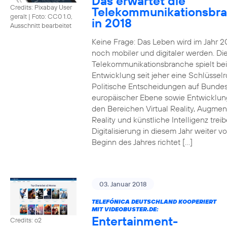
Das erwartet die
Credits: Pixabay User
Telekommunikationsbr
geralt
|
Foto: CC0 1.0,
in 2018
Ausschnitt bearbeitet
Keine Frage: Das Leben wird im Jahr 2
noch mobiler und digitaler werden. Di
Telekommunikationsbranche spielt bei
Entwicklung seit jeher eine Schlüsselro
Politische Entscheidungen auf Bunde
europäischer Ebene sowie Entwicklun
den Bereichen Virtual Reality, Augme
Reality und künstliche Intelligenz trei
Digitalisierung in diesem Jahr weiter vo
Beginn des Jahres richtet […]
03. Januar 2018
TELEFÓNICA DEUTSCHLAND KOOPERIERT
MIT VIDEOBUSTER.DE:
Entertainment-
Credits: o2