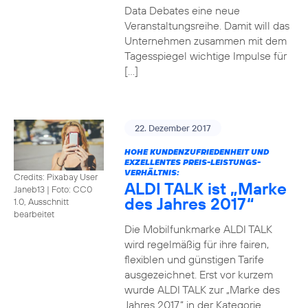
Data Debates eine neue
Veranstaltungsreihe. Damit will das
Unternehmen zusammen mit dem
Tagesspiegel wichtige Impulse für
[…]
22. Dezember 2017
HOHE KUNDENZUFRIEDENHEIT UND
EXZELLENTES PREIS-LEISTUNGS-
VERHÄLTNIS:
Credits: Pixabay User
ALDI TALK ist „Marke
Janeb13
|
Foto: CC0
des Jahres 2017“
1.0, Ausschnitt
bearbeitet
Die Mobilfunkmarke ALDI TALK
wird regelmäßig für ihre fairen,
flexiblen und günstigen Tarife
ausgezeichnet. Erst vor kurzem
wurde ALDI TALK zur „Marke des
Jahres 2017“ in der Kategorie