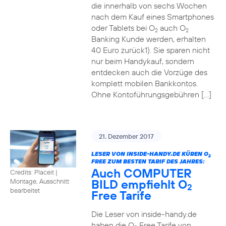
die innerhalb von sechs Wochen
nach dem Kauf eines Smartphones
oder Tablets bei O
auch O
2
2
Banking Kunde werden, erhalten
40 Euro zurück1). Sie sparen nicht
nur beim Handykauf, sondern
entdecken auch die Vorzüge des
komplett mobilen Bankkontos.
Ohne Kontoführungsgebühren […]
21. Dezember 2017
LESER VON INSIDE-HANDY.DE KÜREN O
2
FREE ZUM BESTEN TARIF DES JAHRES:
Auch COMPUTER
Credits: Placeit
|
BILD empfiehlt O
Montage, Ausschnitt
2
bearbeitet
Free Tarife
Die Leser von inside-handy.de
haben die O
Free Tarife von