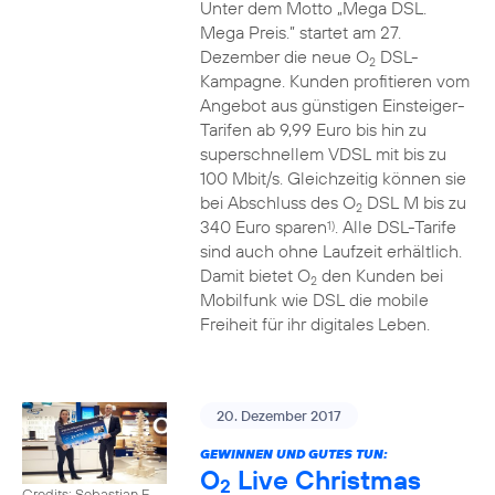
Unter dem Motto „Mega DSL.
Mega Preis.” startet am 27.
Dezember die neue O
DSL-
2
Kampagne. Kunden profitieren vom
Angebot aus günstigen Einsteiger-
Tarifen ab 9,99 Euro bis hin zu
superschnellem VDSL mit bis zu
100 Mbit/s. Gleichzeitig können sie
bei Abschluss des O
DSL M bis zu
2
340 Euro sparen
. Alle DSL-Tarife
1)
sind auch ohne Laufzeit erhältlich.
Damit bietet O
den Kunden bei
2
Mobilfunk wie DSL die mobile
Freiheit für ihr digitales Leben.
20. Dezember 2017
GEWINNEN UND GUTES TUN:
O
Live Christmas
2
Credits: Sebastian F.