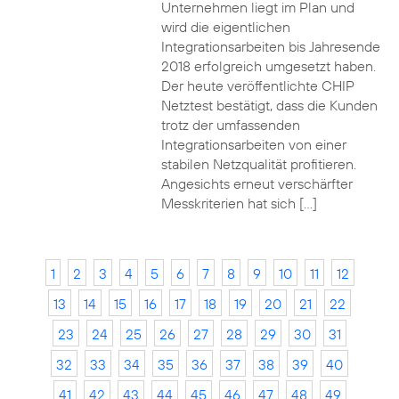
Unternehmen liegt im Plan und
wird die eigentlichen
Integrationsarbeiten bis Jahresende
2018 erfolgreich umgesetzt haben.
Der heute veröffentlichte CHIP
Netztest bestätigt, dass die Kunden
trotz der umfassenden
Integrationsarbeiten von einer
stabilen Netzqualität profitieren.
Angesichts erneut verschärfter
Messkriterien hat sich […]
1
2
3
4
5
6
7
8
9
10
11
12
13
14
15
16
17
18
19
20
21
22
23
24
25
26
27
28
29
30
31
32
33
34
35
36
37
38
39
40
41
42
43
44
45
46
47
48
49