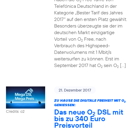
2
Telefónica Deutschland in der
Kategorie „Bester Tarif des Jahres
2017“ auf den ersten Platz gewählt.
Besonders überzeugte sie der im
deutschen Markt einzigartige
Vorteil von O
Free, nach
2
Verbrauch des Highspeed-
Datenvolumens mit 1 Mbit/s
weitersurfen zu können. Erst im
September 2017 hat O
sein O
[…]
2
2
21. Dezember 2017
ZU HAUSE DIE DIGITALE FREIHEIT MIT O
2
GENIESSEN:
Das neue O
DSL mit
Credits: o2
2
bis zu 340 Euro
Preisvorteil