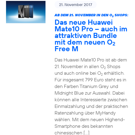
21. November 2017
AB DEM 21. NOVEMBER IN DEN O
SHOPS:
2
Das neue Huawei
Mate10 Pro – auch im
attraktiven Bundle
mit dem neuen O
2
Free M
Das Huawei Mate10 Pro ist ab dem
21. November in allen O
Shops
2
und auch online bei O
erhältlich.
2
Für insgesamt 799 Euro steht es in
den Farben Titanium Grey und
Midnight Blue zur Auswahl. Dabei
können alle Interessierte zwischen
Einmalzahlung und der praktischen
Ratenzahlung über MyHandy
wählen. Mit dem neuen Highend-
Smartphone des bekannten
chinesischen […]