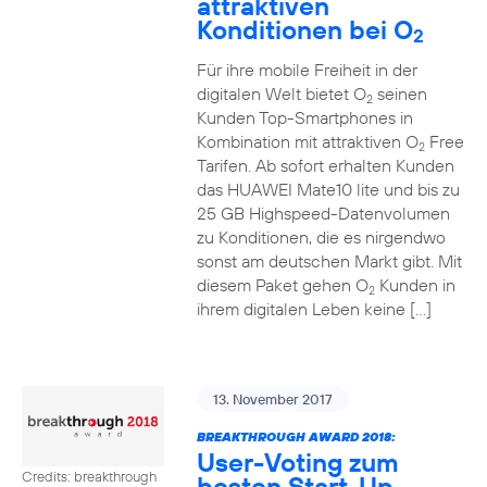
attraktiven
Konditionen bei O
2
Für ihre mobile Freiheit in der
digitalen Welt bietet O
seinen
2
Kunden Top-Smartphones in
Kombination mit attraktiven O
Free
2
Tarifen. Ab sofort erhalten Kunden
das HUAWEI Mate10 lite und bis zu
25 GB Highspeed-Datenvolumen
zu Konditionen, die es nirgendwo
sonst am deutschen Markt gibt. Mit
diesem Paket gehen O
Kunden in
2
ihrem digitalen Leben keine […]
13. November 2017
BREAKTHROUGH AWARD 2018:
User-Voting zum
Credits: breakthrough
besten Start-Up-