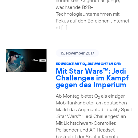
richtet sein Angebot an junge,
wachsende B2B-
Technologieunternehmen mit
Fokus auf den Bereichen „Internet
of […]
15. November 2017
ERWECKE MIT O
DIE MACHT IN DIR:
2
Mit Star Wars™: Jedi
Challenges im Kampf
gegen das Imperium
Ab Montag bietet O
als einziger
2
Mobilfunkanbieter am deutschen
Markt das Augmented-Reality Spiel
„Star Wars™: Jedi Challenges“ an.
Mit Lichtschwert-Controller,
Peilsender und AR Headset
bestreitet der Spieler Kämpfe