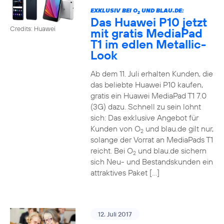
EXKLUSIV BEI O
UND BLAU.DE:
2
Das Huawei P10 jetzt
Credits: Huawei
mit gratis MediaPad
T1 im edlen Metallic-
Look
Ab dem 11. Juli erhalten Kunden, die
das beliebte Huawei P10 kaufen,
gratis ein Huawei MediaPad T1 7.0
(3G) dazu. Schnell zu sein lohnt
sich: Das exklusive Angebot für
Kunden von O
und blau.de gilt nur,
2
solange der Vorrat an MediaPads T1
reicht. Bei O
und blau.de sichern
2
sich Neu- und Bestandskunden ein
attraktives Paket […]
12. Juli 2017