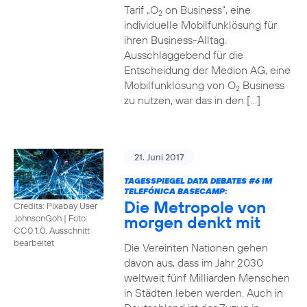
Tarif „O
on Business“, eine
2
individuelle Mobilfunklösung für
ihren Business-Alltag.
Ausschlaggebend für die
Entscheidung der Medion AG, eine
Mobilfunklösung von O
Business
2
zu nutzen, war das in den […]
21. Juni 2017
TAGESSPIEGEL DATA DEBATES
#6
IM
TELEFÓNICA BASECAMP:
Die Metropole von
Credits: Pixabay User
morgen denkt mit
JohnsonGoh
|
Foto:
CC0 1.0, Ausschnitt
bearbeitet
Die Vereinten Nationen gehen
davon aus, dass im Jahr 2030
weltweit fünf Milliarden Menschen
in Städten leben werden. Auch in