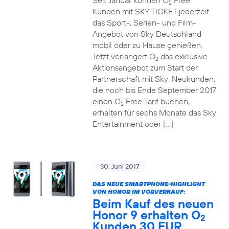
Seit Januar können O
Free
2
Kunden mit SKY TICKET jederzeit
das Sport-, Serien- und Film-
Angebot von Sky Deutschland
mobil oder zu Hause genießen.
Jetzt verlängert O
das exklusive
2
Aktionsangebot zum Start der
Partnerschaft mit Sky: Neukunden,
die noch bis Ende September 2017
einen O
Free Tarif buchen,
2
erhalten für sechs Monate das Sky
Entertainment oder […]
30. Juni 2017
DAS NEUE SMARTPHONE-HIGHLIGHT
VON HONOR IM VORVERKAUF:
Beim Kauf des neuen
Honor 9 erhalten O
2
Kunden 30 EUR