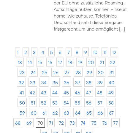
der EU ohne zusätzliche Roaming-
Aufschläge nutzen können – like at
home, wie zuhause. Telefónica
Deutschland setzt diese Vorgabe
fristgerecht um und ermöglicht […]
1
2
3
4
5
6
7
8
9
10
11
12
13
14
15
16
17
18
19
20
21
22
23
24
25
26
27
28
29
30
31
32
33
34
35
36
37
38
39
40
41
42
43
44
45
46
47
48
49
50
51
52
53
54
55
56
57
58
59
60
61
62
63
64
65
66
67
68
69
70
71
72
73
74
75
76
77